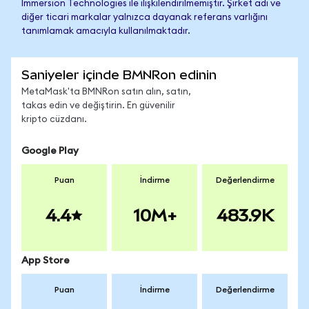
Immersion Technologies ile ilişkilendirilmemiştir. Şirket adı ve
diğer ticari markalar yalnızca dayanak referans varlığını
tanımlamak amacıyla kullanılmaktadır.
Saniyeler içinde BMNRon edinin
MetaMask'ta BMNRon satın alın, satın,
takas edin ve değiştirin. En güvenilir
kripto cüzdanı.
Google Play
Puan
İndirme
Değerlendirme
4.4
10M+
483.9K
App Store
Puan
İndirme
Değerlendirme