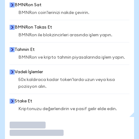
BMNRon Sat
BMNRon coin'lerinizi nakde çevirin.
BMNRon Takas Et
BMNRon ile blokzincirleri arasında işlem yapın.
Tahmin Et
BMNRon ve kripto tahmin piyasalarında işlem yapın.
Vadeli İşlemler
50x kaldıraca kadar token'larda uzun veya kısa
pozisyon alın.
Stake Et
Kriptonuzu değerlendirin ve pasif gelir elde edin.
İşlem Yap