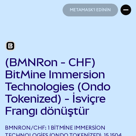
METAMASK'I EDİNİN
METAMASK'I EDİNİN
(BMNRon - CHF)
BitMine Immersion
Technologies (Ondo
Tokenized) - İsviçre
Frangı dönüştür
BMNRON/CHF: 1 BITMINE IMMERSION
TECHNOLOGIES (ONDO TOKENIZED), 15,1504