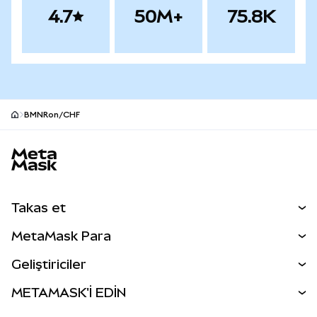
4.7
50M+
75.8K
BMNRon/CHF
MetaMask site alt bilgisi
Takas et
Takas İşlemleri
MetaMask Para
Tahmin Et
YENİ
Kripto Al
Geliştiriciler
Perps
YENİ
MetaMask Kart
Dökümantasyon
METAMASK'İ EDİN
RWA'lar
mUSD
YENİ
Kontrol Paneli
İşlem Kalkanı