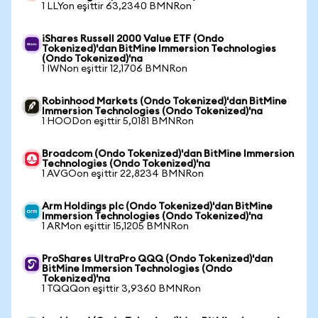
1 LLYon eşittir 63,2340 BMNRon
iShares Russell 2000 Value ETF (Ondo
Tokenized)'dan BitMine Immersion Technologies
(Ondo Tokenized)'na
1 IWNon eşittir 12,1706 BMNRon
Robinhood Markets (Ondo Tokenized)'dan BitMine
Immersion Technologies (Ondo Tokenized)'na
1 HOODon eşittir 5,0181 BMNRon
Broadcom (Ondo Tokenized)'dan BitMine Immersion
Technologies (Ondo Tokenized)'na
1 AVGOon eşittir 22,8234 BMNRon
Arm Holdings plc (Ondo Tokenized)'dan BitMine
Immersion Technologies (Ondo Tokenized)'na
1 ARMon eşittir 15,1205 BMNRon
ProShares UltraPro QQQ (Ondo Tokenized)'dan
BitMine Immersion Technologies (Ondo
Tokenized)'na
1 TQQQon eşittir 3,9360 BMNRon