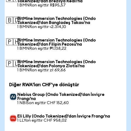
Tokenized)'dan Brezilya Reali'na
1 BMNRon eşittir R$95,57
BitMine Immersion Technologies (Ondo
🇧🇩
Tokenized)'dan Bangladeş Takası'na
1 BMNRon eşittir ৳2.314,10
BitMine Immersion Technologies (Ondo
🇵🇭
Tokenized)'dan Filipin Pezosu'na
1 BMNRon eşittir ₱1.138,22
BitMine Immersion Technologies (Ondo
🇵🇱
Tokenized)'dan Polonya Zlotisi'na
1 BMNRon eşittir zł 69,66
Diğer RWA'ları CHF'ye dönüştür
Nebius Group (Ondo Tokenized)'dan İsviçre
Frangı'na
1 NBISon eşittir CHF 152,60
Eli Lilly (Ondo Tokenized)'dan İsviçre Frangı'na
1 LLYon eşittir CHF 958,02