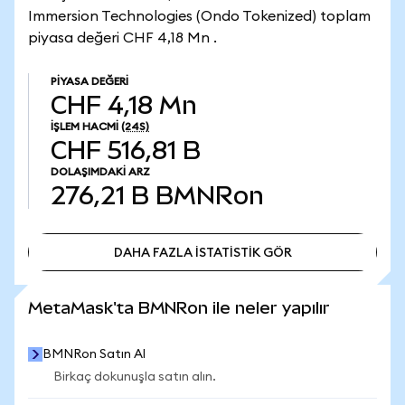
Immersion Technologies (Ondo Tokenized) toplam
piyasa değeri CHF 4,18 Mn .
PIYASA DEĞERI
CHF 4,18 Mn
İŞLEM HACMI
(24S)
CHF 516,81 B
DOLAŞIMDAKI ARZ
276,21 B
BMNRon
DAHA FAZLA İSTATİSTİK GÖR
DAHA FAZLA İSTATİSTİK GÖR
MetaMask'ta BMNRon ile neler yapılır
BMNRon Satın Al
Birkaç dokunuşla satın alın.