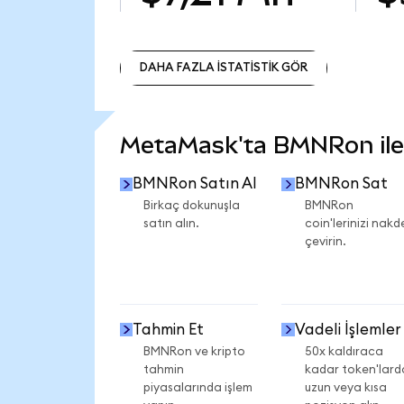
DAHA FAZLA İSTATİSTİK GÖR
DAHA FAZLA İSTATİSTİK GÖR
MetaMask'ta BMNRon ile n
BMNRon Satın Al
BMNRon Sat
Birkaç dokunuşla
BMNRon
satın alın.
coin'lerinizi nakd
çevirin.
Tahmin Et
Vadeli İşlemler
BMNRon ve kripto
50x kaldıraca
tahmin
kadar token'lard
piyasalarında işlem
uzun veya kısa