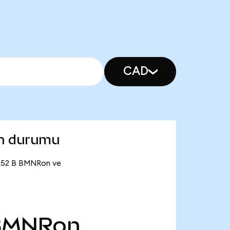
CAD
on durumu
1,52 B BMNRon ve
BMNRon