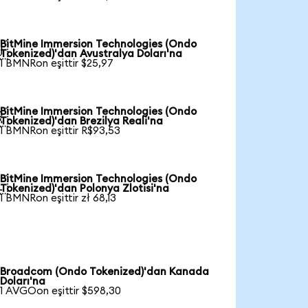
BitMine Immersion Technologies (Ondo

Tokenized)'dan Avustralya Doları'na
1 BMNRon eşittir $25,97
BitMine Immersion Technologies (Ondo

Tokenized)'dan Brezilya Reali'na
1 BMNRon eşittir R$93,53
BitMine Immersion Technologies (Ondo

Tokenized)'dan Polonya Zlotisi'na
1 BMNRon eşittir zł 68,13
Broadcom (Ondo Tokenized)'dan Kanada
Doları'na
1 AVGOon eşittir $598,30