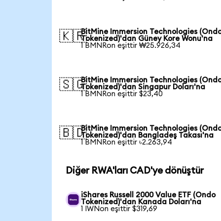
BitMine Immersion Technologies (Ond
🇰🇷
Tokenized)'dan Güney Kore Wonu'na
1 BMNRon eşittir ₩25.926,34
BitMine Immersion Technologies (Ond
🇸🇬
Tokenized)'dan Singapur Doları'na
1 BMNRon eşittir $23,40
BitMine Immersion Technologies (Ond
🇧🇩
Tokenized)'dan Bangladeş Takası'na
1 BMNRon eşittir ৳2.263,94
Diğer RWA'ları CAD'ye dönüştür
iShares Russell 2000 Value ETF (Ondo
Tokenized)'dan Kanada Doları'na
1 IWNon eşittir $319,69