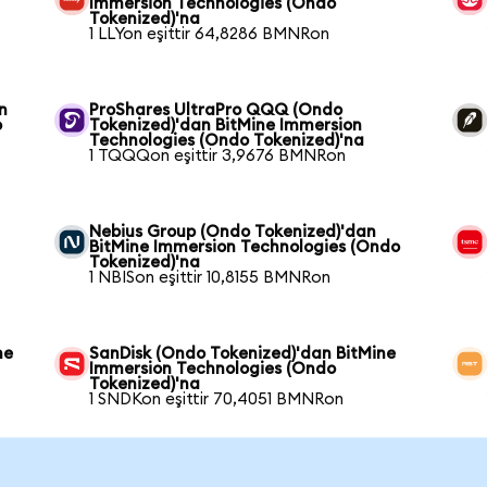
Immersion Technologies (Ondo
Tokenized)'na
1 LLYon eşittir 64,8286 BMNRon
n
ProShares UltraPro QQQ (Ondo
o
Tokenized)'dan BitMine Immersion
Technologies (Ondo Tokenized)'na
1 TQQQon eşittir 3,9676 BMNRon
Nebius Group (Ondo Tokenized)'dan
BitMine Immersion Technologies (Ondo
Tokenized)'na
1 NBISon eşittir 10,8155 BMNRon
ne
SanDisk (Ondo Tokenized)'dan BitMine
Immersion Technologies (Ondo
Tokenized)'na
1 SNDKon eşittir 70,4051 BMNRon