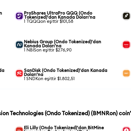
n
ProShares UltraPro QQQ (Ondo
Tokenized)'dan Kanada Doları'na
1 TQQQon eşittir $101,58
Nebius Group (Ondo Tokenized)'dan
Kanada Doları'na
1 NBISon eşittir $276,90
da
SanDisk (Ondo Tokenized)'dan Kanada
Doları'na
1 SNDKon eşittir $1.802,51
sion Technologies (Ondo Tokenized) (BMNRon) coin'
Eli Lilly (Ondo Tokenized)'dan BitMine