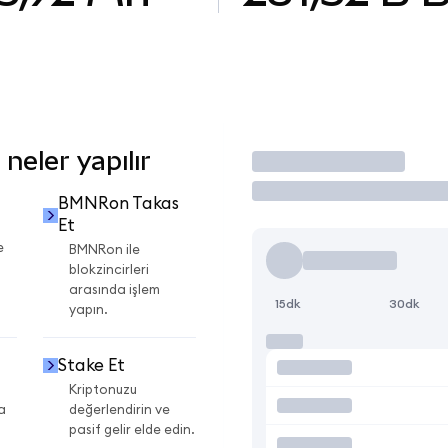
eler yapılır
İşlem Yap
BMNRon Takas
Et
e
BMNRon ile
blokzincirleri
arasında işlem
15dk
30dk
yapın.
Stake Et
Kriptonuzu
a
değerlendirin ve
pasif gelir elde edin.