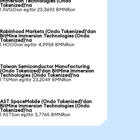
Immersion Technologies (Ondo
Tokenized)'na
1 AVGOon eşittir 23,3692 BMNRon
Robinhood Markets (Ondo Tokenized)'dan
BitMine Immersion Technologies (Ondo
Tokenized)'na
1 HOODon eşittir 4,9958 BMNRon
Taiwan Semiconductor Manufacturing
(Ondo Tokenized)'dan BitMine Immersion
Technologies (Ondo Tokenized)'na
1 TSMon eşittir 23,2049 BMNRon
AST SpaceMobile (Ondo Tokenized)'dan
BitMine Immersion Technologies (Ondo
Tokenized)'na
1 ASTSon eşittir 3,7765 BMNRon