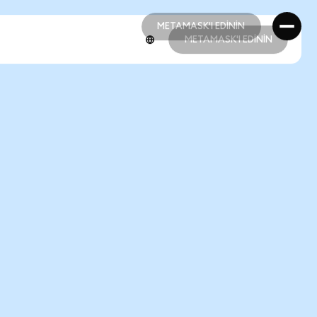
METAMASK'I EDİNİN
METAMASK'I EDİNİN
METAMASK'I EDİNİN
METAMASK'I EDİNİN