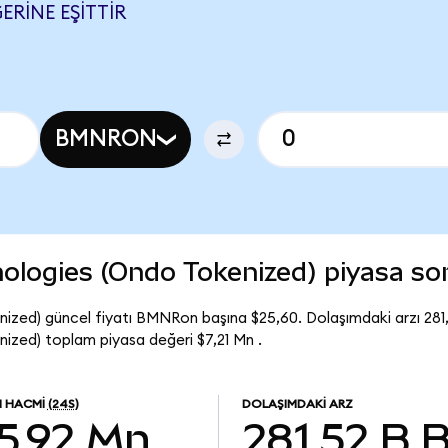
ERINE EŞITTIR
BMNRON
ologies (Ondo Tokenized) piyasa s
ized) güncel fiyatı BMNRon başına $25,60. Dolaşımdaki arzı 28
zed) toplam piyasa değeri $7,21 Mn .
M HACMI
(24S)
DOLAŞIMDAKI ARZ
5,92 Mn
281,52 B