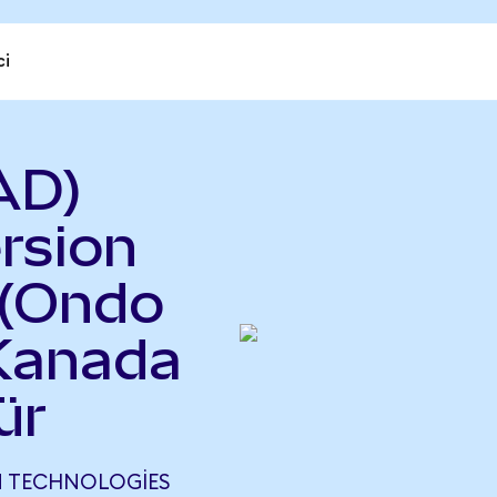
ci
AD)
rsion
 (Ondo
 Kanada
ür
N TECHNOLOGIES