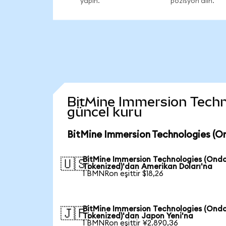
yapın.
pozisyon alın.
BitMine Immersion Technol
güncel kuru
BitMine Immersion Technologies (O
BitMine Immersion Technologies (Ond
🇺🇸
Tokenized)'dan Amerikan Doları'na
1 BMNRon eşittir $18,26
BitMine Immersion Technologies (Ond
🇯🇵
Tokenized)'dan Japon Yeni'na
1 BMNRon eşittir ¥2.890,36