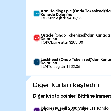
Arm Holdings plc (Ondo Tokenized)'da
Kanada Doları'na
1 ARMon eşittir $406,58
Oracle (Ondo Tokenized)'dan Kanada
Doları'na
1 ORCLon eşittir $203,38
Lockheed (Ondo Tokenized)'dan Kana
Doları'na
1 LMTon eşittir $832,05
Diğer kurları keşfedin
Diğer kripto coinleri BitMine Immer
iShares Russell 2000 Value ETF (Ondo