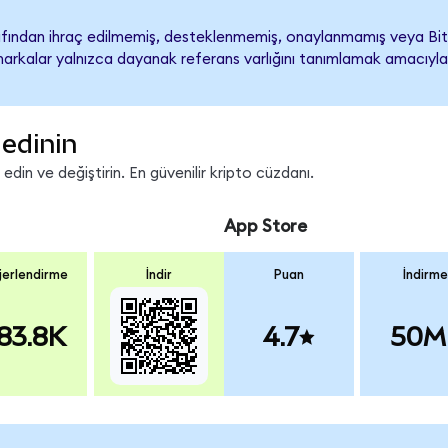
fından ihraç edilmemiş, desteklenmemiş, onaylanmamış veya Bit
ari markalar yalnızca dayanak referans varlığını tanımlamak amacıyla
edinin
in ve değiştirin. En güvenilir kripto cüzdanı.
App Store
erlendirme
İndir
Puan
İndirme
83.8K
4.7
50M