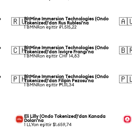
o
BitMine Immersion Technologies (Ondo
🇷🇺
🇦
Tokenized)'dan Rus Rublesi'na
1 BMNRon eşittir ₽1.515,22
o
BitMine Immersion Technologies (Ondo
🇨🇭
🇧
Tokenized)'dan İsviçre Frangı'na
1 BMNRon eşittir CHF 14,83
o
BitMine Immersion Technologies (Ondo
🇵🇭
🇵
Tokenized)'dan Filipin Pezosu'na
1 BMNRon eşittir ₱1.111,34
Eli Lilly (Ondo Tokenized)'dan Kanada
Doları'na
1 LLYon eşittir $1.659,74