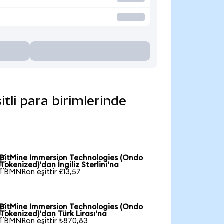
tli para birimlerinde
BitMine Immersion Technologies (Ondo

Tokenized)'dan İngiliz Sterlini'na
1 BMNRon eşittir £13,57
BitMine Immersion Technologies (Ondo

Tokenized)'dan Türk Lirası'na
1 BMNRon eşittir ₺870,83