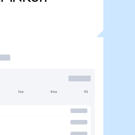
1sa
4sa
1G