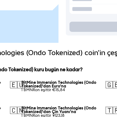
ogies (Ondo Tokenized) coin'in çeşi
ndo Tokenized) kuru bugün ne kadar?
o
BitMine Immersion Technologies (Ondo
🇪🇺
🇬
Tokenized)'dan Euro'na
1 BMNRon eşittir €15,84
o
BitMine Immersion Technologies (Ondo
🇨🇳
🇹
Tokenized)'dan Çin Yuanı'na
1 BMNRon eşittir ¥123,18