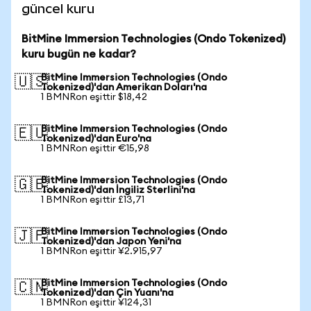
güncel kuru
BitMine Immersion Technologies (Ondo Tokenized)
kuru bugün ne kadar?
BitMine Immersion Technologies (Ondo
🇺🇸
Tokenized)'dan Amerikan Doları'na
1 BMNRon eşittir $18,42
BitMine Immersion Technologies (Ondo
🇪🇺
Tokenized)'dan Euro'na
1 BMNRon eşittir €15,98
BitMine Immersion Technologies (Ondo
🇬🇧
Tokenized)'dan İngiliz Sterlini'na
1 BMNRon eşittir £13,71
BitMine Immersion Technologies (Ondo
🇯🇵
Tokenized)'dan Japon Yeni'na
1 BMNRon eşittir ¥2.915,97
BitMine Immersion Technologies (Ondo
🇨🇳
Tokenized)'dan Çin Yuanı'na
1 BMNRon eşittir ¥124,31