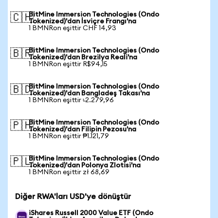
BitMine Immersion Technologies (Ondo
🇨🇭
Tokenized)'dan İsviçre Frangı'na
1 BMNRon eşittir CHF 14,93
BitMine Immersion Technologies (Ondo
🇧🇷
Tokenized)'dan Brezilya Reali'na
1 BMNRon eşittir R$94,15
BitMine Immersion Technologies (Ondo
🇧🇩
Tokenized)'dan Bangladeş Takası'na
1 BMNRon eşittir ৳2.279,96
BitMine Immersion Technologies (Ondo
🇵🇭
Tokenized)'dan Filipin Pezosu'na
1 BMNRon eşittir ₱1.121,79
BitMine Immersion Technologies (Ondo
🇵🇱
Tokenized)'dan Polonya Zlotisi'na
1 BMNRon eşittir zł 68,69
Diğer RWA'ları USD'ye dönüştür
iShares Russell 2000 Value ETF (Ondo