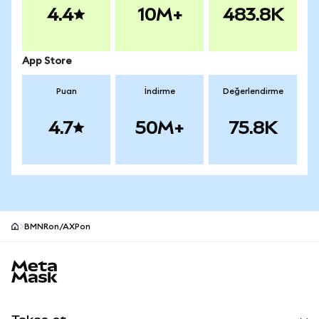
4.4
10M+
483.8K
App Store
Puan
İndirme
Değerlendirme
4.7
50M+
75.8K
BMNRon/AXPon
MetaMask site alt bilgisi