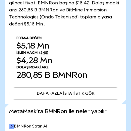
güncel fiyatı BMNRon başına $18,42. Dolaşımdaki
arzı 280,85 B BMNRon ve BitMine Immersion
Technologies (Ondo Tokenized) toplam piyasa
değeri $5,18 Mn .
PIYASA DEĞERI
$5,18 Mn
İŞLEM HACMI
(24S)
$4,28 Mn
DOLAŞIMDAKI ARZ
280,85 B
BMNRon
DAHA FAZLA İSTATİSTİK GÖR
DAHA FAZLA İSTATİSTİK GÖR
MetaMask'ta BMNRon ile neler yapılır
BMNRon Satın Al