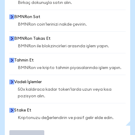
Birkaç dokunuşla satın alın.
BMNRon Sat
BMNRon coin'lerinizi nakde çevirin.
BMNRon Takas Et
BMNRon ile blokzincirleri arasında işlem yapın.
Tahmin Et
BMNRon ve kripto tahmin piyasalarında işlem yapın.
Vadeli İşlemler
50x kaldıraca kadar token'larda uzun veya kısa
pozisyon alın.
Stake Et
Kriptonuzu değerlendirin ve pasif gelir elde edin.
İşlem Yap