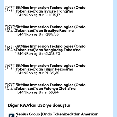
BitMine Immersion Technologies (Ondo
🇨🇭
Tokenized)'dan İsviçre Frangı'na
1 BMNRon eşittir CHF 15,17
BitMine Immersion Technologies (Ondo
🇧🇷
Tokenized)'dan Brezilya Reali'na
1 BMNRon eşittir R$95,35
BitMine Immersion Technologies (Ondo
🇧🇩
Tokenized)'dan Bangladeş Takası'na
1 BMNRon eşittir ৳2.318,70
BitMine Immersion Technologies (Ondo
🇵🇭
Tokenized)'dan Filipin Pezosu'na
1 BMNRon eşittir ₱1.139,85
BitMine Immersion Technologies (Ondo
🇵🇱
Tokenized)'dan Polonya Zlotisi'na
1 BMNRon eşittir zł 69,84
Diğer RWA'ları USD'ye dönüştür
Nebius Group (Ondo Tokenized)'dan Amerikan