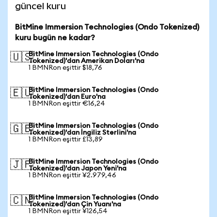
güncel kuru
BitMine Immersion Technologies (Ondo Tokenized)
kuru bugün ne kadar?
BitMine Immersion Technologies (Ondo
🇺🇸
Tokenized)'dan Amerikan Doları'na
1 BMNRon eşittir $18,76
BitMine Immersion Technologies (Ondo
🇪🇺
Tokenized)'dan Euro'na
1 BMNRon eşittir €16,24
BitMine Immersion Technologies (Ondo
🇬🇧
Tokenized)'dan İngiliz Sterlini'na
1 BMNRon eşittir £13,89
BitMine Immersion Technologies (Ondo
🇯🇵
Tokenized)'dan Japon Yeni'na
1 BMNRon eşittir ¥2.979,46
BitMine Immersion Technologies (Ondo
🇨🇳
Tokenized)'dan Çin Yuanı'na
1 BMNRon eşittir ¥126,54