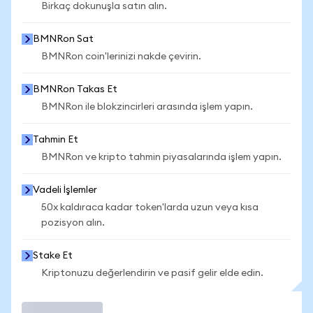
Birkaç dokunuşla satın alın.
BMNRon Sat
BMNRon coin'lerinizi nakde çevirin.
BMNRon Takas Et
BMNRon ile blokzincirleri arasında işlem yapın.
Tahmin Et
BMNRon ve kripto tahmin piyasalarında işlem yapın.
Vadeli İşlemler
50x kaldıraca kadar token'larda uzun veya kısa
pozisyon alın.
Stake Et
Kriptonuzu değerlendirin ve pasif gelir elde edin.
İşlem Yap