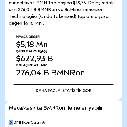
güncel fiyatı BMNRon başına $18,76. Dolaşımdaki
arzı 276,04 B BMNRon ve BitMine Immersion
Technologies (Ondo Tokenized) toplam piyasa
değeri $5,18 Mn .
PIYASA DEĞERI
$5,18 Mn
İŞLEM HACMI
(24S)
$622,93 B
DOLAŞIMDAKI ARZ
276,04 B
BMNRon
DAHA FAZLA İSTATİSTİK GÖR
DAHA FAZLA İSTATİSTİK GÖR
MetaMask'ta BMNRon ile neler yapılır
BMNRon Satın Al