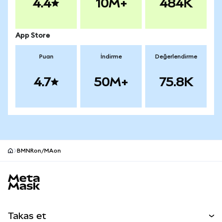
4.4
10M+
484K
App Store
Puan
İndirme
Değerlendirme
4.7
50M+
75.8K
BMNRon/MAon
MetaMask site alt bilgisi
Takas et