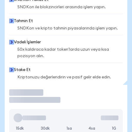
SNDKon ile blokzincirleri arasında işlem yapın.
Tahmin Et
SNDKon ve kripto tahmin piyasalarında işlem yapın.
Vadeli İşlemler
50x kaldıraca kadar token'larda uzun veya kısa
pozisyon alın.
Stake Et
Kriptonuzu değerlendirin ve pasif gelir elde edin.
İşlem Yap
15dk
30dk
1sa
4sa
1G