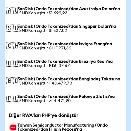
SanDisk (Ondo Tokenized)'dan Avustralya Doları'na
🇦🇺
1 SNDKon eşittir $1.699,93
SanDisk (Ondo Tokenized)'dan Singapur Doları'na
🇸🇬
1 SNDKon eşittir $1.537,02
SanDisk (Ondo Tokenized)'dan İsviçre Frangı'na
🇨🇭
1 SNDKon eşittir CHF 971,36
SanDisk (Ondo Tokenized)'dan Brezilya Reali'na
🇧🇷
1 SNDKon eşittir R$6.107,67
SanDisk (Ondo Tokenized)'dan Bangladeş Takası'na
🇧🇩
1 SNDKon eşittir ৳148.479,73
SanDisk (Ondo Tokenized)'dan Polonya Zlotisi'na
🇵🇱
1 SNDKon eşittir zł 4.471,90
Diğer RWA'ları PHP'ye dönüştür
Taiwan Semiconductor Manufacturing (Ondo
Tokenized)'dan Filipin Pezosu'na