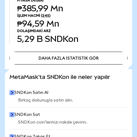
PIYASA DEĞERI
₱385,99 Mn
İŞLEM HACMI
(24S)
₱94,59 Mn
DOLAŞIMDAKI ARZ
5,29 B
SNDKon
DAHA FAZLA İSTATİSTİK GÖR
DAHA FAZLA İSTATİSTİK GÖR
MetaMask'ta SNDKon ile neler yapılır
SNDKon Satın Al
Birkaç dokunuşla satın alın.
SNDKon Sat
SNDKon coin'lerinizi nakde çevirin.
SNDKon Takas Et