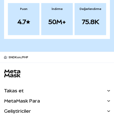
Puan
İndirme
Değerlendirme
4.7
50M+
75.8K
SNDKon/PHP
MetaMask site alt bilgisi
Takas et
Takas İşlemleri
MetaMask Para
Tahmin Et
YENİ
Kripto Al
Geliştiriciler