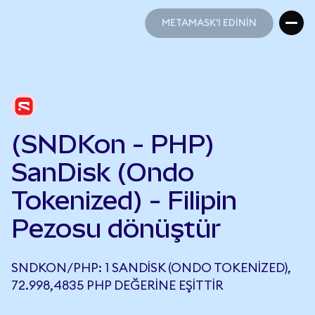
METAMASK'I EDİNİN
METAMASK'I EDİNİN
(SNDKon - PHP)
SanDisk (Ondo
Tokenized) - Filipin
Pezosu dönüştür
SNDKON/PHP: 1 SANDISK (ONDO TOKENIZED),
72.998,4835 PHP DEĞERINE EŞITTIR