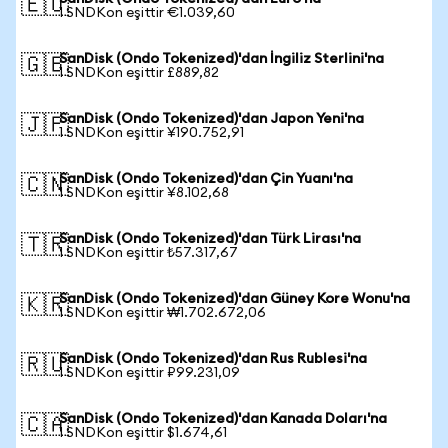
🇪🇺
1 SNDKon eşittir €1.039,60
SanDisk (Ondo Tokenized)'dan İngiliz Sterlini'na
🇬🇧
1 SNDKon eşittir £889,82
SanDisk (Ondo Tokenized)'dan Japon Yeni'na
🇯🇵
1 SNDKon eşittir ¥190.752,91
SanDisk (Ondo Tokenized)'dan Çin Yuanı'na
🇨🇳
1 SNDKon eşittir ¥8.102,68
SanDisk (Ondo Tokenized)'dan Türk Lirası'na
🇹🇷
1 SNDKon eşittir ₺57.317,67
SanDisk (Ondo Tokenized)'dan Güney Kore Wonu'na
🇰🇷
1 SNDKon eşittir ₩1.702.672,06
SanDisk (Ondo Tokenized)'dan Rus Rublesi'na
🇷🇺
1 SNDKon eşittir ₽99.231,09
SanDisk (Ondo Tokenized)'dan Kanada Doları'na
🇨🇦
1 SNDKon eşittir $1.674,61