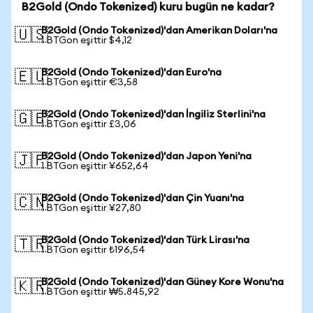
B2Gold (Ondo Tokenized) kuru bugün ne kadar?
B2Gold (Ondo Tokenized)'dan Amerikan Doları'na
🇺🇸
1 BTGon eşittir $4,12
B2Gold (Ondo Tokenized)'dan Euro'na
🇪🇺
1 BTGon eşittir €3,58
B2Gold (Ondo Tokenized)'dan İngiliz Sterlini'na
🇬🇧
1 BTGon eşittir £3,06
B2Gold (Ondo Tokenized)'dan Japon Yeni'na
🇯🇵
1 BTGon eşittir ¥652,64
B2Gold (Ondo Tokenized)'dan Çin Yuanı'na
🇨🇳
1 BTGon eşittir ¥27,80
B2Gold (Ondo Tokenized)'dan Türk Lirası'na
🇹🇷
1 BTGon eşittir ₺196,54
B2Gold (Ondo Tokenized)'dan Güney Kore Wonu'na
🇰🇷
1 BTGon eşittir ₩5.845,92