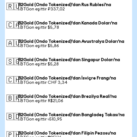
B2Gold (Ondo Tokenized)'dan Rus Rublesi'na
🇷🇺
1 BTGon eşittir ₽337,02
B2Gold (Ondo Tokenized)'dan Kanada Doları'na
🇨🇦
1 BTGon eşittir $5,78
B2Gold (Ondo Tokenized)'dan Avustralya Doları'na
🇦🇺
1 BTGon eşittir $5,86
B2Gold (Ondo Tokenized)'dan Singapur Doları'na
🇸🇬
1 BTGon eşittir $5,28
B2Gold (Ondo Tokenized)'dan İsviçre Frangı'na
🇨🇭
1 BTGon eşittir CHF 3,34
B2Gold (Ondo Tokenized)'dan Brezilya Reali'na
🇧🇷
1 BTGon eşittir R$21,06
B2Gold (Ondo Tokenized)'dan Bangladeş Takası'na
🇧🇩
1 BTGon eşittir ৳510,95
B2Gold (Ondo Tokenized)'dan Filipin Pezosu'na
🇵🇭