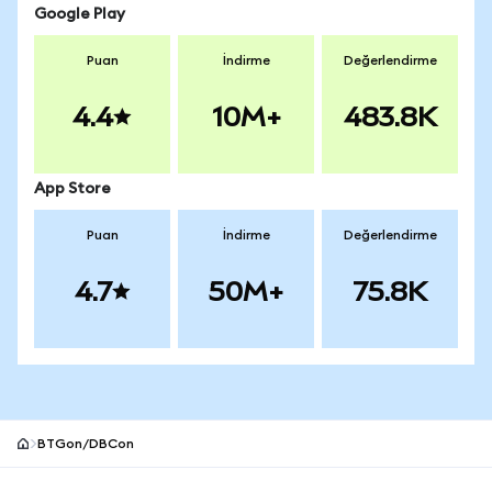
Google Play
Puan
İndirme
Değerlendirme
4.4
10M+
483.8K
App Store
Puan
İndirme
Değerlendirme
4.7
50M+
75.8K
BTGon/DBCon
MetaMask site alt bilgisi