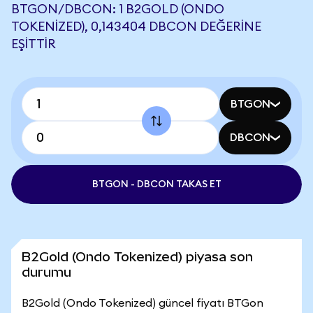
BTGON/DBCON: 1 B2GOLD (ONDO
TOKENIZED), 0,143404 DBCON DEĞERINE
EŞITTIR
BTGON
DBCON
BTGON - DBCON TAKAS ET
B2Gold (Ondo Tokenized) piyasa son
durumu
B2Gold (Ondo Tokenized) güncel fiyatı BTGon