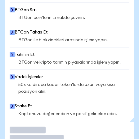
BTGon Sat
BTGon coin'lerinizi nakde çevirin.
BTGon Takas Et
BTGon ile blokzincirleri arasında işlem yapın.
Tahmin Et
BTGon ve kripto tahmin piyasalarında işlem yapın.
Vadeli İşlemler
50x kaldıraca kadar token'larda uzun veya kısa
pozisyon alın.
Stake Et
Kriptonuzu değerlendirin ve pasif gelir elde edin.
İşlem Yap