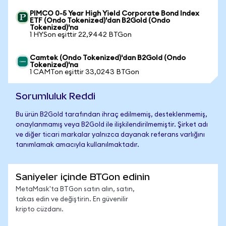
PIMCO 0-5 Year High Yield Corporate Bond Index
ETF (Ondo Tokenized)'dan B2Gold (Ondo
Tokenized)'na
1 HYSon eşittir 22,9442 BTGon
Camtek (Ondo Tokenized)'dan B2Gold (Ondo
Tokenized)'na
1 CAMTon eşittir 33,0243 BTGon
Sorumluluk Reddi
Bu ürün B2Gold tarafından ihraç edilmemiş, desteklenmemiş,
onaylanmamış veya B2Gold ile ilişkilendirilmemiştir. Şirket adı
ve diğer ticari markalar yalnızca dayanak referans varlığını
tanımlamak amacıyla kullanılmaktadır.
Saniyeler içinde BTGon edinin
MetaMask'ta BTGon satın alın, satın,
takas edin ve değiştirin. En güvenilir
kripto cüzdanı.