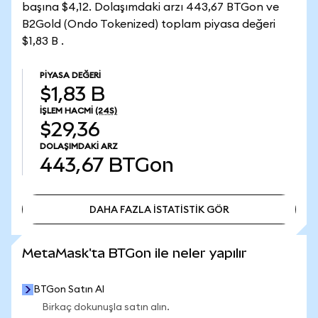
başına $4,12. Dolaşımdaki arzı 443,67 BTGon ve
B2Gold (Ondo Tokenized) toplam piyasa değeri
$1,83 B .
PIYASA DEĞERI
$1,83 B
İŞLEM HACMI
(24S)
$29,36
DOLAŞIMDAKI ARZ
443,67
BTGon
DAHA FAZLA İSTATİSTİK GÖR
DAHA FAZLA İSTATİSTİK GÖR
MetaMask'ta BTGon ile neler yapılır
BTGon Satın Al
Birkaç dokunuşla satın alın.