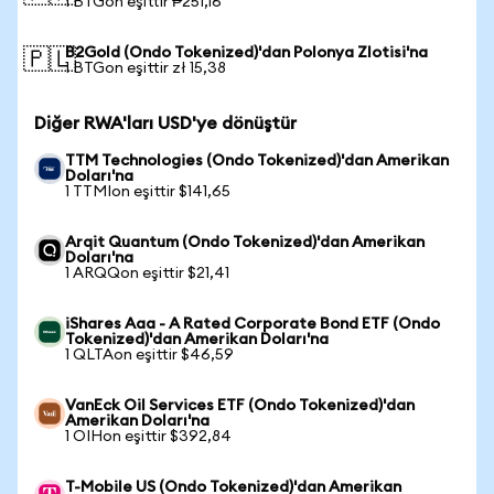
1 BTGon eşittir ₱251,16
B2Gold (Ondo Tokenized)'dan Polonya Zlotisi'na
🇵🇱
1 BTGon eşittir zł 15,38
Diğer RWA'ları USD'ye dönüştür
TTM Technologies (Ondo Tokenized)'dan Amerikan
Doları'na
1 TTMIon eşittir $141,65
Arqit Quantum (Ondo Tokenized)'dan Amerikan
Doları'na
1 ARQQon eşittir $21,41
iShares Aaa - A Rated Corporate Bond ETF (Ondo
Tokenized)'dan Amerikan Doları'na
1 QLTAon eşittir $46,59
VanEck Oil Services ETF (Ondo Tokenized)'dan
Amerikan Doları'na
1 OIHon eşittir $392,84
T-Mobile US (Ondo Tokenized)'dan Amerikan