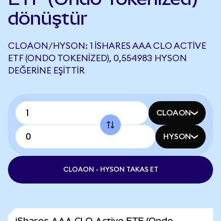
dönüştür
CLOAON/HYSON: 1 ISHARES AAA CLO ACTIVE
ETF (ONDO TOKENIZED), 0,554983 HYSON
DEĞERINE EŞITTIR
CLOAON
HYSON
CLOAON - HYSON TAKAS ET
iShares AAA CLO Active ETF (Ondo