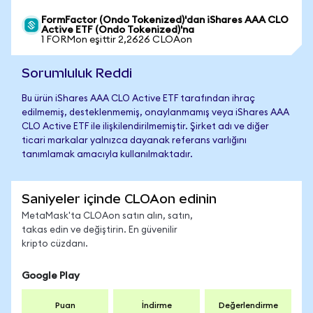
FormFactor (Ondo Tokenized)'dan iShares AAA CLO
Active ETF (Ondo Tokenized)'na
1 FORMon eşittir 2,2626 CLOAon
Sorumluluk Reddi
Bu ürün iShares AAA CLO Active ETF tarafından ihraç
edilmemiş, desteklenmemiş, onaylanmamış veya iShares AAA
CLO Active ETF ile ilişkilendirilmemiştir. Şirket adı ve diğer
ticari markalar yalnızca dayanak referans varlığını
tanımlamak amacıyla kullanılmaktadır.
Saniyeler içinde CLOAon edinin
MetaMask'ta CLOAon satın alın, satın,
takas edin ve değiştirin. En güvenilir
kripto cüzdanı.
Google Play
Puan
İndirme
Değerlendirme