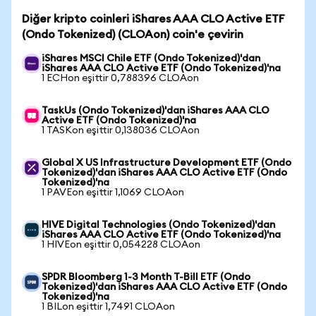
Diğer kripto coinleri iShares AAA CLO Active ETF
(Ondo Tokenized) (CLOAon) coin'e çevirin
iShares MSCI Chile ETF (Ondo Tokenized)'dan
iShares AAA CLO Active ETF (Ondo Tokenized)'na
1 ECHon eşittir 0,788396 CLOAon
TaskUs (Ondo Tokenized)'dan iShares AAA CLO
Active ETF (Ondo Tokenized)'na
1 TASKon eşittir 0,138036 CLOAon
Global X US Infrastructure Development ETF (Ondo
Tokenized)'dan iShares AAA CLO Active ETF (Ondo
Tokenized)'na
1 PAVEon eşittir 1,1069 CLOAon
HIVE Digital Technologies (Ondo Tokenized)'dan
iShares AAA CLO Active ETF (Ondo Tokenized)'na
1 HIVEon eşittir 0,054228 CLOAon
SPDR Bloomberg 1-3 Month T-Bill ETF (Ondo
Tokenized)'dan iShares AAA CLO Active ETF (Ondo
Tokenized)'na
1 BILon eşittir 1,7491 CLOAon