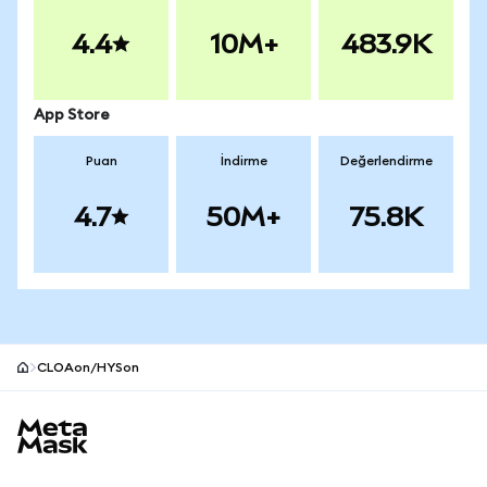
4.4
10M+
483.9K
App Store
Puan
İndirme
Değerlendirme
4.7
50M+
75.8K
CLOAon/HYSon
MetaMask site alt bilgisi