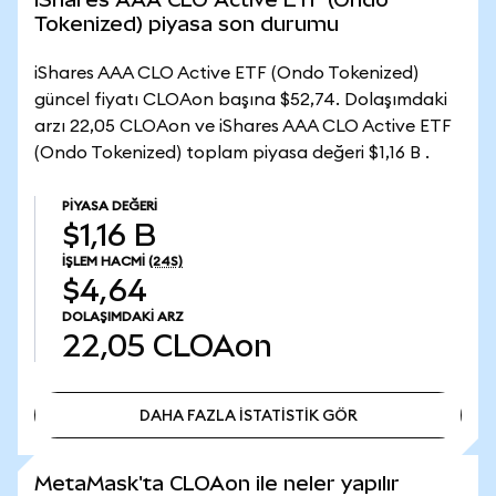
Tokenized) piyasa son durumu
iShares AAA CLO Active ETF (Ondo Tokenized)
güncel fiyatı CLOAon başına $52,74. Dolaşımdaki
arzı 22,05 CLOAon ve iShares AAA CLO Active ETF
(Ondo Tokenized) toplam piyasa değeri $1,16 B .
PIYASA DEĞERI
$1,16 B
İŞLEM HACMI
(24S)
$4,64
DOLAŞIMDAKI ARZ
22,05
CLOAon
DAHA FAZLA İSTATİSTİK GÖR
DAHA FAZLA İSTATİSTİK GÖR
MetaMask'ta CLOAon ile neler yapılır