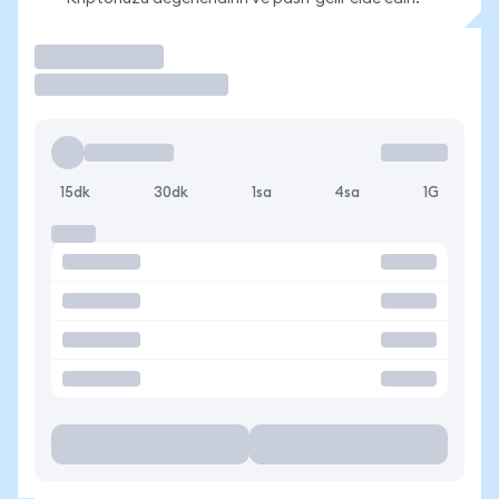
İşlem Yap
15dk
30dk
1sa
4sa
1G