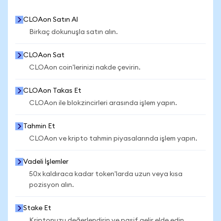
CLOAon Satın Al
Birkaç dokunuşla satın alın.
CLOAon Sat
CLOAon coin'lerinizi nakde çevirin.
CLOAon Takas Et
CLOAon ile blokzincirleri arasında işlem yapın.
Tahmin Et
CLOAon ve kripto tahmin piyasalarında işlem yapın.
Vadeli İşlemler
50x kaldıraca kadar token'larda uzun veya kısa
pozisyon alın.
Stake Et
Kriptonuzu değerlendirin ve pasif gelir elde edin.