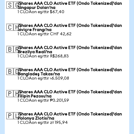
iShares AAA CLO Active ETF (Ondo Tokenized)'dan
🇸🇬
Singapur Doları'na
1 CLOAon eşittir $67,40
iShares AAA CLO Active ETF (Ondo Tokenized)'dan
🇨🇭
İsviçre Frangı'na
1 CLOAon eşittir CHF 42,62
iShares AAA CLO Active ETF (Ondo Tokenized)'dan
🇧🇷
Brezilya Reali'na
1 CLOAon eşittir R$268,83
iShares AAA CLO Active ETF (Ondo Tokenized)'dan
🇧🇩
Bangladeş Takası'na
1 CLOAon eşittir ৳6.509,08
iShares AAA CLO Active ETF (Ondo Tokenized)'dan
🇵🇭
Filipin Pezosu'na
1 CLOAon eşittir ₱3.201,59
iShares AAA CLO Active ETF (Ondo Tokenized)'dan
🇵🇱
Polonya Zlotisi'na
1 CLOAon eşittir zł 195,94