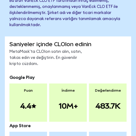
Bu ürün VanEck CLO ETF tarafından ihraç edilmemiş,
desteklenmemiş, onaylanmamış veya VanEck CLO ETF ile
ilişkilendirilmemiştir. Şirket adı ve diğer ticari markalar
yalnızca dayanak referans varlığını tanımlamak amacıyla
kullanılmaktadır.
Saniyeler içinde CLOIon edinin
MetaMask'ta CLOIon satın alın, satın,
takas edin ve değiştirin. En güvenilir
kripto cüzdanı.
Google Play
Puan
İndirme
Değerlendirme
4.4
10M+
483.7K
App Store