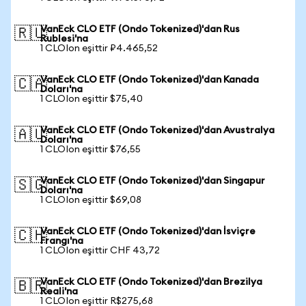
VanEck CLO ETF (Ondo Tokenized)'dan Rus
🇷🇺
Rublesi'na
1 CLOIon eşittir ₽4.465,52
VanEck CLO ETF (Ondo Tokenized)'dan Kanada
🇨🇦
Doları'na
1 CLOIon eşittir $75,40
VanEck CLO ETF (Ondo Tokenized)'dan Avustralya
🇦🇺
Doları'na
1 CLOIon eşittir $76,55
VanEck CLO ETF (Ondo Tokenized)'dan Singapur
🇸🇬
Doları'na
1 CLOIon eşittir $69,08
VanEck CLO ETF (Ondo Tokenized)'dan İsviçre
🇨🇭
Frangı'na
1 CLOIon eşittir CHF 43,72
VanEck CLO ETF (Ondo Tokenized)'dan Brezilya
🇧🇷
Reali'na
1 CLOIon eşittir R$275,68