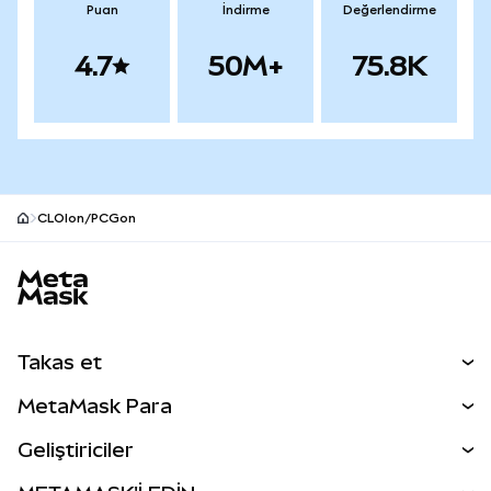
Puan
İndirme
Değerlendirme
4.7
50M+
75.8K
CLOIon/PCGon
MetaMask site alt bilgisi
Takas et
Takas İşlemleri
MetaMask Para
Tahmin Et
YENİ
Kripto Al
Geliştiriciler
Perps
YENİ
MetaMask Kart
Dökümantasyon