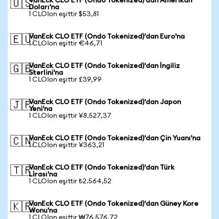
VanEck CLO ETF (Ondo Tokenized)'dan Amerikan
🇺🇸
Doları'na
1 CLOIon eşittir $53,81
VanEck CLO ETF (Ondo Tokenized)'dan Euro'na
🇪🇺
1 CLOIon eşittir €46,71
VanEck CLO ETF (Ondo Tokenized)'dan İngiliz
🇬🇧
Sterlini'na
1 CLOIon eşittir £39,99
VanEck CLO ETF (Ondo Tokenized)'dan Japon
🇯🇵
Yeni'na
1 CLOIon eşittir ¥8.527,37
VanEck CLO ETF (Ondo Tokenized)'dan Çin Yuanı'na
🇨🇳
1 CLOIon eşittir ¥363,21
VanEck CLO ETF (Ondo Tokenized)'dan Türk
🇹🇷
Lirası'na
1 CLOIon eşittir ₺2.564,52
VanEck CLO ETF (Ondo Tokenized)'dan Güney Kore
🇰🇷
Wonu'na
1 CLOIon eşittir ₩76.576,72