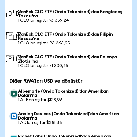
VanEck CLO ETF (Ondo Tokenized)'dan Bangladeş
🇧🇩
Takası'na
1 CLOIon eşittir ৳6.659,24
VanEck CLO ETF (Ondo Tokenized)'dan Filipin
🇵🇭
Pezosu'na
1 CLOIon eşittir ₱3.268,95
VanEck CLO ETF (Ondo Tokenized)'dan Polonya
🇵🇱
Zlotisi'na
1 CLOIon eşittir zł 200,85
Diğer RWA'ları USD'ye dönüştür
Albemarle (Ondo Tokenized)'dan Amerikan
Doları'na
1 ALBon eşittir $128,96
Analog Devices (Ondo Tokenized)'dan Amerikan
Doları'na
1 ADIon eşittir $381,36
Planet Labs (Ondo Tokenized)'dan Amerikan