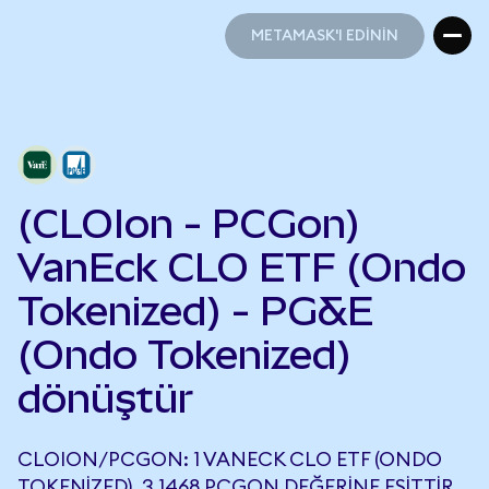
METAMASK'I EDİNİN
METAMASK'I EDİNİN
(CLOIon - PCGon)
VanEck CLO ETF (Ondo
Tokenized) - PG&E
(Ondo Tokenized)
dönüştür
CLOION/PCGON: 1 VANECK CLO ETF (ONDO
TOKENIZED), 3,1468 PCGON DEĞERINE EŞITTIR