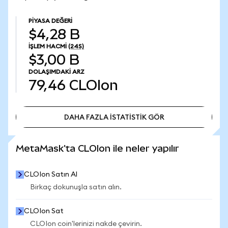
PIYASA DEĞERI
$4,28 B
İŞLEM HACMI
(24S)
$3,00 B
DOLAŞIMDAKI ARZ
79,46
CLOIon
DAHA FAZLA İSTATİSTİK GÖR
DAHA FAZLA İSTATİSTİK GÖR
MetaMask'ta CLOIon ile neler yapılır
CLOIon Satın Al
Birkaç dokunuşla satın alın.
CLOIon Sat
CLOIon coin'lerinizi nakde çevirin.