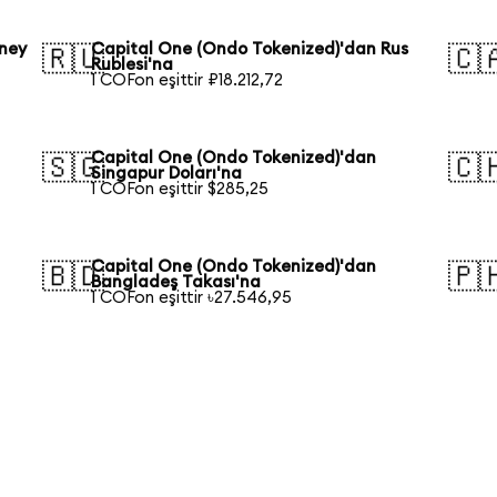
ney
Capital One (Ondo Tokenized)'dan Rus
🇷🇺
🇨
Rublesi'na
1 COFon eşittir ₽18.212,72
Capital One (Ondo Tokenized)'dan
🇸🇬
🇨
Singapur Doları'na
1 COFon eşittir $285,25
Capital One (Ondo Tokenized)'dan
🇧🇩
🇵
Bangladeş Takası'na
1 COFon eşittir ৳27.546,95