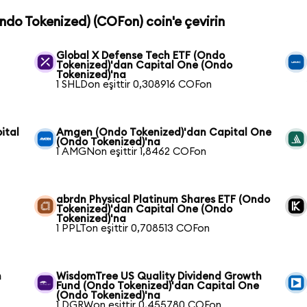
Ondo Tokenized) (COFon) coin'e çevirin
Global X Defense Tech ETF (Ondo
Tokenized)'dan Capital One (Ondo
Tokenized)'na
1 SHLDon eşittir 0,308916 COFon
ital
Amgen (Ondo Tokenized)'dan Capital One
(Ondo Tokenized)'na
1 AMGNon eşittir 1,8462 COFon
abrdn Physical Platinum Shares ETF (Ondo
Tokenized)'dan Capital One (Ondo
Tokenized)'na
1 PPLTon eşittir 0,708513 COFon
n
WisdomTree US Quality Dividend Growth
Fund (Ondo Tokenized)'dan Capital One
(Ondo Tokenized)'na
1 DGRWon eşittir 0,455780 COFon