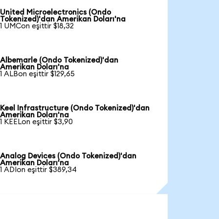
United Microelectronics (Ondo
Tokenized)'dan Amerikan Doları'na
1 UMCon eşittir $18,32
Albemarle (Ondo Tokenized)'dan
Amerikan Doları'na
1 ALBon eşittir $129,65
Keel Infrastructure (Ondo Tokenized)'dan
Amerikan Doları'na
1 KEELon eşittir $3,90
Analog Devices (Ondo Tokenized)'dan
Amerikan Doları'na
1 ADIon eşittir $389,34