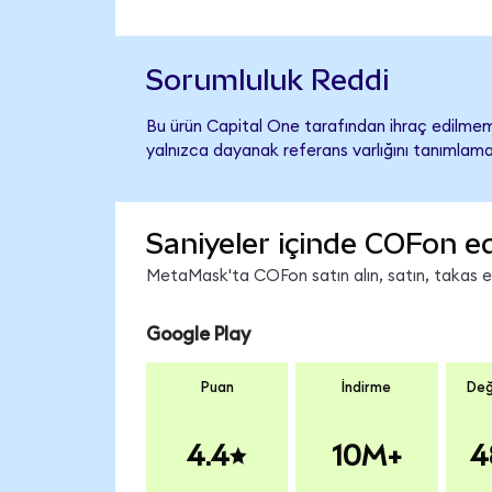
Sorumluluk Reddi
Bu ürün Capital One tarafından ihraç edilmemiş
yalnızca dayanak referans varlığını tanımlama
Saniyeler içinde COFon ed
MetaMask'ta COFon satın alın, satın, takas edi
Google Play
Puan
İndirme
Değ
4.4
10M+
4