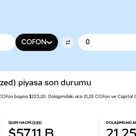
COFON
ized) piyasa son durumu
COFon başına $223,20. Dolaşımdaki arzı 21,25 COFon ve Capital
İŞLEM HACMI
(24S)
DOLAŞIMDAKI A
$57,11 B
21,2