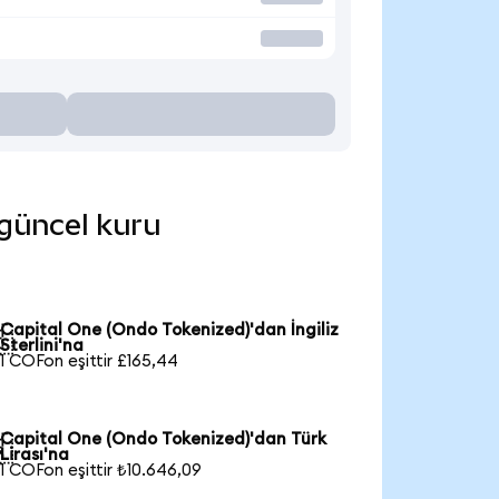
 güncel kuru
Capital One (Ondo Tokenized)'dan İngiliz

Sterlini'na
1 COFon eşittir £165,44
Capital One (Ondo Tokenized)'dan Türk

Lirası'na
1 COFon eşittir ₺10.646,09