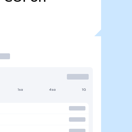
1sa
4sa
1G