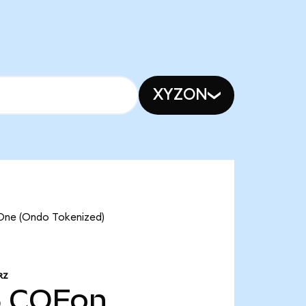
XYZON
 One (Ondo Tokenized)
RZ
5
COFon