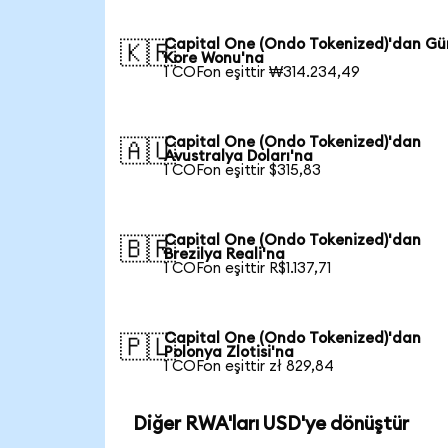
Capital One (Ondo Tokenized)'dan Gü
🇰🇷
Kore Wonu'na
1 COFon eşittir ₩314.234,49
Capital One (Ondo Tokenized)'dan
🇦🇺
Avustralya Doları'na
1 COFon eşittir $315,83
Capital One (Ondo Tokenized)'dan
🇧🇷
Brezilya Reali'na
1 COFon eşittir R$1.137,71
Capital One (Ondo Tokenized)'dan
🇵🇱
Polonya Zlotisi'na
1 COFon eşittir zł 829,84
Diğer RWA'ları USD'ye dönüştür