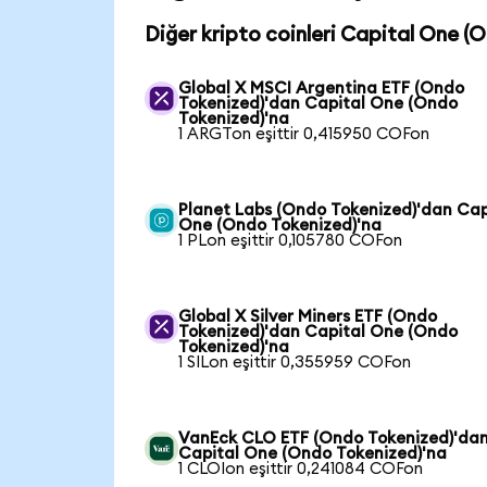
Diğer kripto coinleri Capital One (
Global X MSCI Argentina ETF (Ondo
Tokenized)'dan Capital One (Ondo
Tokenized)'na
1 ARGTon eşittir 0,415950 COFon
Planet Labs (Ondo Tokenized)'dan Cap
One (Ondo Tokenized)'na
1 PLon eşittir 0,105780 COFon
Global X Silver Miners ETF (Ondo
Tokenized)'dan Capital One (Ondo
Tokenized)'na
1 SILon eşittir 0,355959 COFon
VanEck CLO ETF (Ondo Tokenized)'da
Capital One (Ondo Tokenized)'na
1 CLOIon eşittir 0,241084 COFon