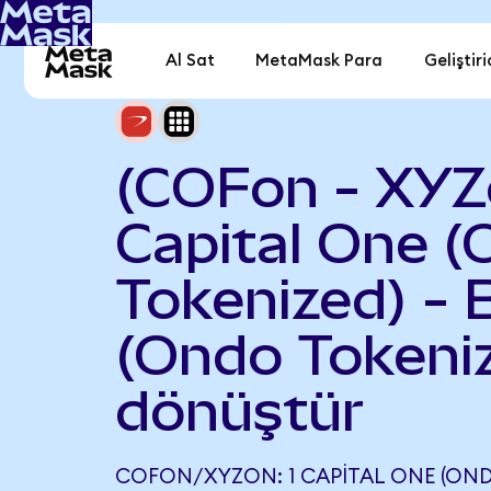
Al Sat
MetaMask Para
Geliştiri
(COFon - XYZ
Capital One 
Tokenized) - 
(Ondo Tokeni
dönüştür
COFON/XYZON: 1 CAPITAL ONE (OND