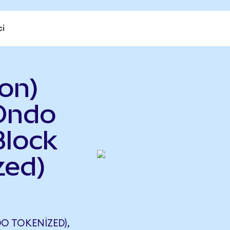
ci
on)
(Ondo
Block
zed)
O TOKENIZED),