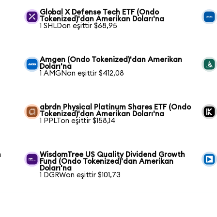
Global X Defense Tech ETF (Ondo
Tokenized)'dan Amerikan Doları'na
1 SHLDon eşittir $68,95
Amgen (Ondo Tokenized)'dan Amerikan
Doları'na
1 AMGNon eşittir $412,08
abrdn Physical Platinum Shares ETF (Ondo
Tokenized)'dan Amerikan Doları'na
1 PPLTon eşittir $158,14
n
WisdomTree US Quality Dividend Growth
Fund (Ondo Tokenized)'dan Amerikan
Doları'na
1 DGRWon eşittir $101,73