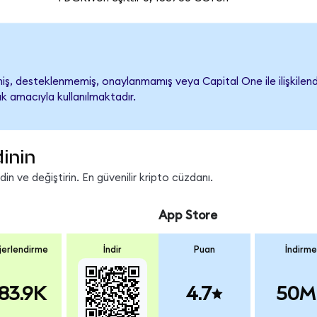
, desteklenmemiş, onaylanmamış veya Capital One ile ilişkilendiri
k amacıyla kullanılmaktadır.
inin
n ve değiştirin. En güvenilir kripto cüzdanı.
App Store
erlendirme
İndir
Puan
İndirme
83.9K
4.7
50M