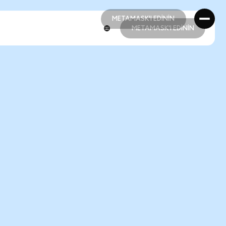
METAMASK'I EDİNİN
METAMASK'I EDİNİN
METAMASK'I EDİNİN
METAMASK'I EDİNİN