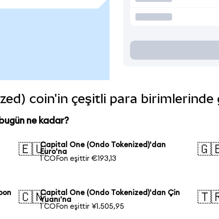
ed) coin'in çeşitli para birimlerinde
 bugün ne kadar?
Capital One (Ondo Tokenized)'dan
🇪🇺
🇬
Euro'na
1 COFon eşittir €193,13
pon
Capital One (Ondo Tokenized)'dan Çin
🇨🇳
🇹
Yuanı'na
1 COFon eşittir ¥1.505,95