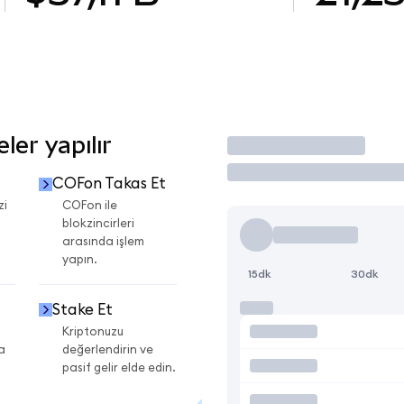
er yapılır
İşlem Yap
COFon Takas Et
zi
COFon ile
blokzincirleri
arasında işlem
yapın.
15dk
30dk
Stake Et
Kriptonuzu
a
değerlendirin ve
pasif gelir elde edin.