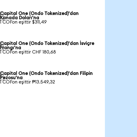
Capital One (Ondo Tokenized)'dan

Kanada Doları'na
1 COFon eşittir $311,49
Capital One (Ondo Tokenized)'dan İsviçre

Frangı'na
1 COFon eşittir CHF 180,68
Capital One (Ondo Tokenized)'dan Filipin

Pezosu'na
1 COFon eşittir ₱13.549,32