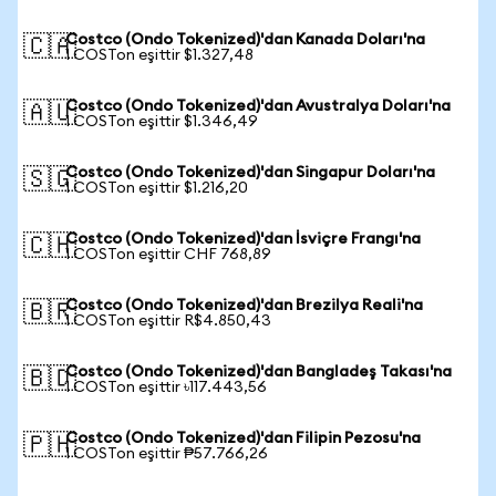
Costco (Ondo Tokenized)'dan Kanada Doları'na
🇨🇦
1 COSTon eşittir $1.327,48
Costco (Ondo Tokenized)'dan Avustralya Doları'na
🇦🇺
1 COSTon eşittir $1.346,49
Costco (Ondo Tokenized)'dan Singapur Doları'na
🇸🇬
1 COSTon eşittir $1.216,20
Costco (Ondo Tokenized)'dan İsviçre Frangı'na
🇨🇭
1 COSTon eşittir CHF 768,89
Costco (Ondo Tokenized)'dan Brezilya Reali'na
🇧🇷
1 COSTon eşittir R$4.850,43
Costco (Ondo Tokenized)'dan Bangladeş Takası'na
🇧🇩
1 COSTon eşittir ৳117.443,56
Costco (Ondo Tokenized)'dan Filipin Pezosu'na
🇵🇭
1 COSTon eşittir ₱57.766,26