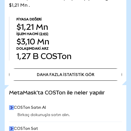
$1,21 Mn .
PIYASA DEĞERI
$1,21 Mn
İŞLEM HACMI
(24S)
$3,10 Mn
DOLAŞIMDAKI ARZ
1,27 B
COSTon
DAHA FAZLA İSTATİSTİK GÖR
DAHA FAZLA İSTATİSTİK GÖR
MetaMask'ta COSTon ile neler yapılır
COSTon Satın Al
Birkaç dokunuşla satın alın.
COSTon Sat