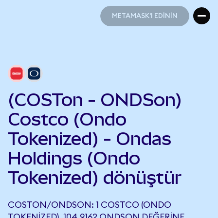
METAMASK'I EDİNİN
METAMASK'I EDİNİN
(COSTon - ONDSon)
Costco (Ondo
Tokenized) - Ondas
Holdings (Ondo
Tokenized) dönüştür
COSTON/ONDSON: 1 COSTCO (ONDO
TOKENIZED), 104,9162 ONDSON DEĞERINE