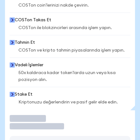
COSTon coin'lerinizi nakde çevirin.
COSTon Takas Et
COSTon ile blokzincirleri arasında işlem yapın.
Tahmin Et
COSTon ve kripto tahmin piyasalarında işlem yapın.
Vadeli İşlemler
50x kaldıraca kadar token'larda uzun veya kısa
pozisyon alın.
Stake Et
Kriptonuzu değerlendirin ve pasif gelir elde edin.
İşlem Yap