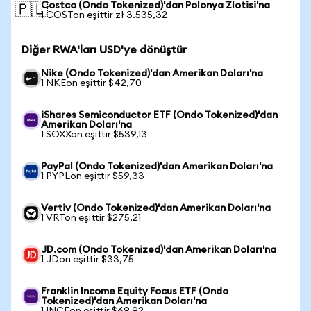
Costco (Ondo Tokenized)'dan Polonya Zlotisi'na
🇵🇱
1 COSTon eşittir zł 3.535,32
Diğer RWA'ları USD'ye dönüştür
Nike (Ondo Tokenized)'dan Amerikan Doları'na
1 NKEon eşittir $42,70
iShares Semiconductor ETF (Ondo Tokenized)'dan
Amerikan Doları'na
1 SOXXon eşittir $539,13
PayPal (Ondo Tokenized)'dan Amerikan Doları'na
1 PYPLon eşittir $59,33
Vertiv (Ondo Tokenized)'dan Amerikan Doları'na
1 VRTon eşittir $275,21
JD.com (Ondo Tokenized)'dan Amerikan Doları'na
1 JDon eşittir $33,75
Franklin Income Equity Focus ETF (Ondo
Tokenized)'dan Amerikan Doları'na