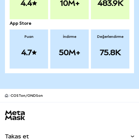
4.4
10M+
483.9K
App Store
Puan
İndirme
Değerlendirme
4.7
50M+
75.8K
COSTon/ONDSon
MetaMask site alt bilgisi
Takas et