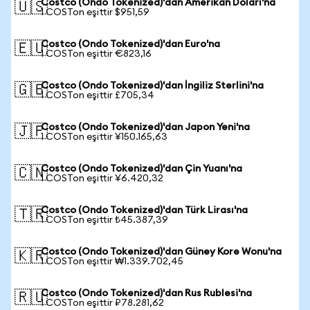
Costco (Ondo Tokenized)'dan Amerikan Doları'na
🇺🇸
1 COSTon eşittir $951,59
Costco (Ondo Tokenized)'dan Euro'na
🇪🇺
1 COSTon eşittir €823,16
Costco (Ondo Tokenized)'dan İngiliz Sterlini'na
🇬🇧
1 COSTon eşittir £705,34
Costco (Ondo Tokenized)'dan Japon Yeni'na
🇯🇵
1 COSTon eşittir ¥150.165,63
Costco (Ondo Tokenized)'dan Çin Yuanı'na
🇨🇳
1 COSTon eşittir ¥6.420,32
Costco (Ondo Tokenized)'dan Türk Lirası'na
🇹🇷
1 COSTon eşittir ₺45.387,39
Costco (Ondo Tokenized)'dan Güney Kore Wonu'na
🇰🇷
1 COSTon eşittir ₩1.339.702,45
Costco (Ondo Tokenized)'dan Rus Rublesi'na
🇷🇺
1 COSTon eşittir ₽78.281,62