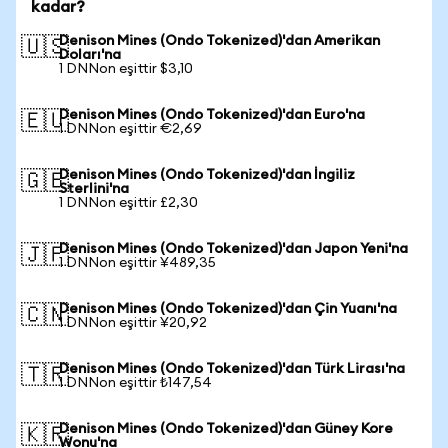
kadar?
Denison Mines (Ondo Tokenized)'dan Amerikan
🇺🇸
Doları'na
1 DNNon eşittir $3,10
Denison Mines (Ondo Tokenized)'dan Euro'na
🇪🇺
1 DNNon eşittir €2,69
Denison Mines (Ondo Tokenized)'dan İngiliz
🇬🇧
Sterlini'na
1 DNNon eşittir £2,30
Denison Mines (Ondo Tokenized)'dan Japon Yeni'na
🇯🇵
1 DNNon eşittir ¥489,35
Denison Mines (Ondo Tokenized)'dan Çin Yuanı'na
🇨🇳
1 DNNon eşittir ¥20,92
Denison Mines (Ondo Tokenized)'dan Türk Lirası'na
🇹🇷
1 DNNon eşittir ₺147,54
Denison Mines (Ondo Tokenized)'dan Güney Kore
🇰🇷
Wonu'na