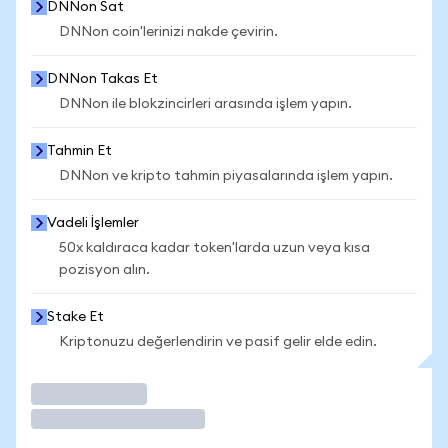
DNNon Sat
DNNon coin'lerinizi nakde çevirin.
DNNon Takas Et
DNNon ile blokzincirleri arasında işlem yapın.
Tahmin Et
DNNon ve kripto tahmin piyasalarında işlem yapın.
Vadeli İşlemler
50x kaldıraca kadar token'larda uzun veya kısa
pozisyon alın.
Stake Et
Kriptonuzu değerlendirin ve pasif gelir elde edin.
İşlem Yap