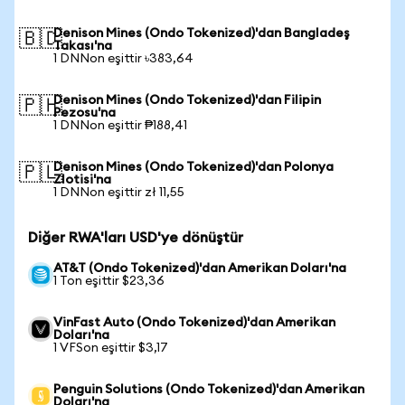
Denison Mines (Ondo Tokenized)'dan Bangladeş
🇧🇩
Takası'na
1 DNNon eşittir ৳383,64
Denison Mines (Ondo Tokenized)'dan Filipin
🇵🇭
Pezosu'na
1 DNNon eşittir ₱188,41
Denison Mines (Ondo Tokenized)'dan Polonya
🇵🇱
Zlotisi'na
1 DNNon eşittir zł 11,55
Diğer RWA'ları USD'ye dönüştür
AT&T (Ondo Tokenized)'dan Amerikan Doları'na
1 Ton eşittir $23,36
VinFast Auto (Ondo Tokenized)'dan Amerikan
Doları'na
1 VFSon eşittir $3,17
Penguin Solutions (Ondo Tokenized)'dan Amerikan
Doları'na