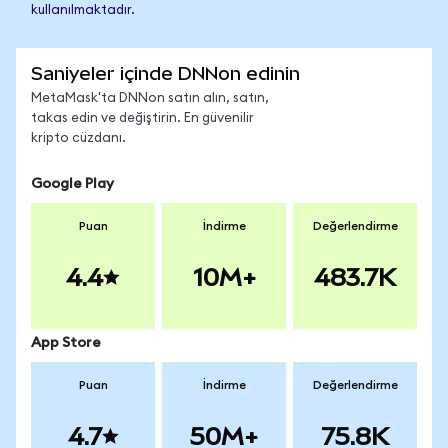
kullanılmaktadır.
Saniyeler içinde DNNon edinin
MetaMask'ta DNNon satın alın, satın,
takas edin ve değiştirin. En güvenilir
kripto cüzdanı.
Google Play
Puan
İndirme
Değerlendirme
4.4
10M+
483.7K
App Store
Puan
İndirme
Değerlendirme
4.7
50M+
75.8K