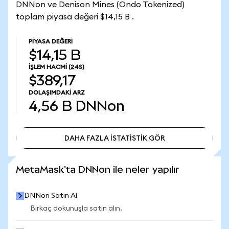
DNNon ve Denison Mines (Ondo Tokenized)
toplam piyasa değeri $14,15 B .
PIYASA DEĞERI
$14,15 B
İŞLEM HACMI
(24S)
$389,17
DOLAŞIMDAKI ARZ
4,56 B
DNNon
DAHA FAZLA İSTATİSTİK GÖR
DAHA FAZLA İSTATİSTİK GÖR
MetaMask'ta DNNon ile neler yapılır
DNNon Satın Al
Birkaç dokunuşla satın alın.