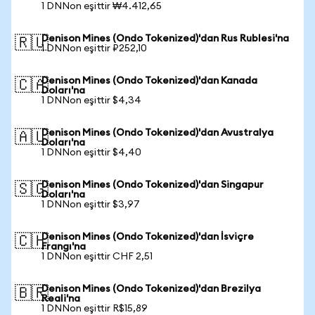
1 DNNon eşittir ₩4.412,65
Denison Mines (Ondo Tokenized)'dan Rus Rublesi'na
🇷🇺
1 DNNon eşittir ₽252,10
Denison Mines (Ondo Tokenized)'dan Kanada
🇨🇦
Doları'na
1 DNNon eşittir $4,34
Denison Mines (Ondo Tokenized)'dan Avustralya
🇦🇺
Doları'na
1 DNNon eşittir $4,40
Denison Mines (Ondo Tokenized)'dan Singapur
🇸🇬
Doları'na
1 DNNon eşittir $3,97
Denison Mines (Ondo Tokenized)'dan İsviçre
🇨🇭
Frangı'na
1 DNNon eşittir CHF 2,51
Denison Mines (Ondo Tokenized)'dan Brezilya
🇧🇷
Reali'na
1 DNNon eşittir R$15,89