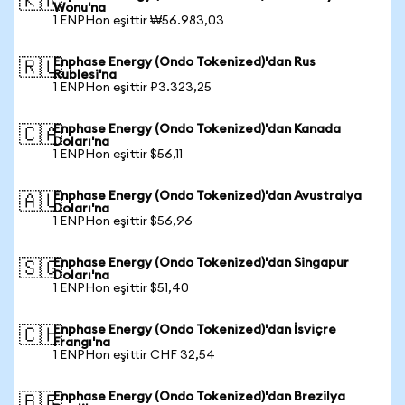
🇰🇷
Wonu'na
1 ENPHon eşittir ₩56.983,03
Enphase Energy (Ondo Tokenized)'dan Rus
🇷🇺
Rublesi'na
1 ENPHon eşittir ₽3.323,25
Enphase Energy (Ondo Tokenized)'dan Kanada
🇨🇦
Doları'na
1 ENPHon eşittir $56,11
Enphase Energy (Ondo Tokenized)'dan Avustralya
🇦🇺
Doları'na
1 ENPHon eşittir $56,96
Enphase Energy (Ondo Tokenized)'dan Singapur
🇸🇬
Doları'na
1 ENPHon eşittir $51,40
Enphase Energy (Ondo Tokenized)'dan İsviçre
🇨🇭
Frangı'na
1 ENPHon eşittir CHF 32,54
Enphase Energy (Ondo Tokenized)'dan Brezilya
🇧🇷