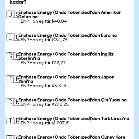
kadar?
Enphase Energy (Ondo Tokenized)'dan Amerikan
🇺🇸
Doları'na
1 ENPHon eşittir $40,04
Enphase Energy (Ondo Tokenized)'dan Euro'na
🇪🇺
1 ENPHon eşittir €34,75
Enphase Energy (Ondo Tokenized)'dan İngiliz
🇬🇧
Sterlini'na
1 ENPHon eşittir £29,77
Enphase Energy (Ondo Tokenized)'dan Japon
🇯🇵
Yeni'na
1 ENPHon eşittir ¥6.345
Enphase Energy (Ondo Tokenized)'dan Çin Yuanı'na
🇨🇳
1 ENPHon eşittir ¥270,23
Enphase Energy (Ondo Tokenized)'dan Türk Lirası'na
🇹🇷
1 ENPHon eşittir ₺1.907,81
Enphase Energy (Ondo Tokenized)'dan Güney Kore