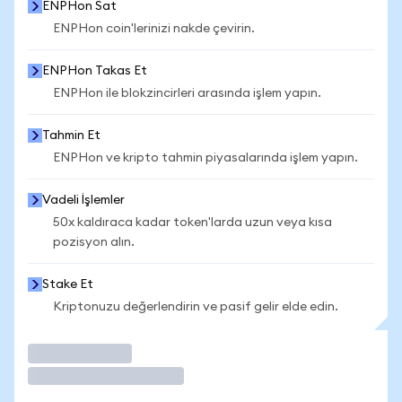
ENPHon Sat
ENPHon coin'lerinizi nakde çevirin.
ENPHon Takas Et
ENPHon ile blokzincirleri arasında işlem yapın.
Tahmin Et
ENPHon ve kripto tahmin piyasalarında işlem yapın.
Vadeli İşlemler
50x kaldıraca kadar token'larda uzun veya kısa
pozisyon alın.
Stake Et
Kriptonuzu değerlendirin ve pasif gelir elde edin.
İşlem Yap