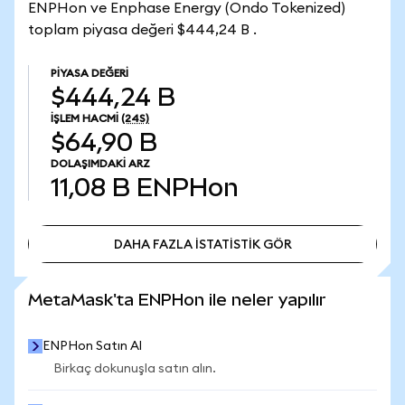
ENPHon ve Enphase Energy (Ondo Tokenized)
toplam piyasa değeri $444,24 B .
PIYASA DEĞERI
$444,24 B
İŞLEM HACMI
(24S)
$64,90 B
DOLAŞIMDAKI ARZ
11,08 B
ENPHon
DAHA FAZLA İSTATİSTİK GÖR
DAHA FAZLA İSTATİSTİK GÖR
MetaMask'ta ENPHon ile neler yapılır
ENPHon Satın Al
Birkaç dokunuşla satın alın.