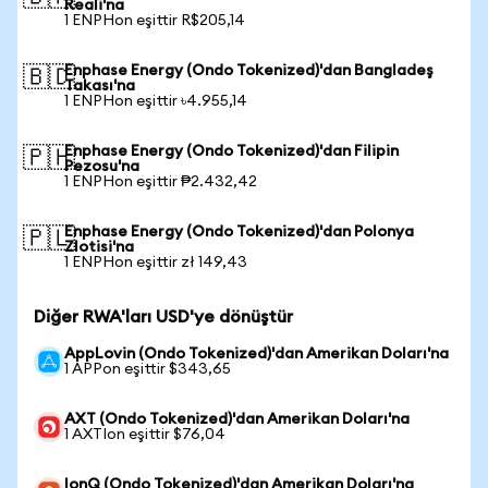
Reali'na
1 ENPHon eşittir R$205,14
Enphase Energy (Ondo Tokenized)'dan Bangladeş
🇧🇩
Takası'na
1 ENPHon eşittir ৳4.955,14
Enphase Energy (Ondo Tokenized)'dan Filipin
🇵🇭
Pezosu'na
1 ENPHon eşittir ₱2.432,42
Enphase Energy (Ondo Tokenized)'dan Polonya
🇵🇱
Zlotisi'na
1 ENPHon eşittir zł 149,43
Diğer RWA'ları USD'ye dönüştür
AppLovin (Ondo Tokenized)'dan Amerikan Doları'na
1 APPon eşittir $343,65
AXT (Ondo Tokenized)'dan Amerikan Doları'na
1 AXTIon eşittir $76,04
IonQ (Ondo Tokenized)'dan Amerikan Doları'na