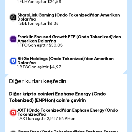
1 FLHYon eşittir $24,58
SharpLink Gaming (Ondo Tokenized)'dan Amerikan
Doları'na
1 SBETon eşittir $6,38
Franklin Focused Growth ETF (Ondo Tokenized)'dan
Amerikan Doları'na
1 FFOGon eşittir $50,03
BitGo Holdings (Ondo Tokenized)'dan Amerikan
Doları'na
1 BTGOon eşittir $4,97
Diğer kurları keşfedin
Diğer kripto coinleri Enphase Energy (Ondo
Tokenized) (ENPHon) coin'e çevirin
AXT (Ondo Tokenized)'dan Enphase Energy (Ondo
Tokenized)'na
1 AXTIon eşittir 2,1417 ENPHon