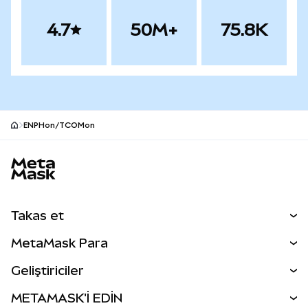
4.7
50M+
75.8K
ENPHon/TCOMon
MetaMask site alt bilgisi
Takas et
Takas İşlemleri
MetaMask Para
Tahmin Et
YENİ
Kripto Al
Geliştiriciler
Perps
YENİ
MetaMask Kart
Dökümantasyon
METAMASK'İ EDİN
RWA'lar
mUSD
YENİ