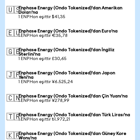
Enphase Energy (Ondo Tokenized)'dan Amerikan
🇺🇸
Doları'na
1 ENPHon eşittir $41,35
Enphase Energy (Ondo Tokenized)'dan Euro'na
🇪🇺
1 ENPHon eşittir €35,78
Enphase Energy (Ondo Tokenized)'dan İngiliz
🇬🇧
Sterlini'na
1 ENPHon eşittir £30,65
Enphase Energy (Ondo Tokenized)'dan Japon
🇯🇵
Yeni'na
1 ENPHon eşittir ¥6.525,24
Enphase Energy (Ondo Tokenized)'dan Çin Yuanı'na
🇨🇳
1 ENPHon eşittir ¥278,99
Enphase Energy (Ondo Tokenized)'dan Türk Lirası'na
🇹🇷
1 ENPHon eşittir ₺1.972,21
Enphase Energy (Ondo Tokenized)'dan Güney Kore
🇰🇷
Wonu'na