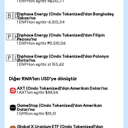
1 ENPHon eşittir R$210,77
Enphase Energy (Ondo Tokenized)'dan Bangladeş
🇧🇩
Takası'na
1 ENPHon eşittir ৳5.103,34
Enphase Energy (Ondo Tokenized)'dan Filipin
🇵🇭
Pezosu'na
1 ENPHon eşittir ₱2.510,06
Enphase Energy (Ondo Tokenized)'dan Polonya
🇵🇱
Zlotisi'na
1 ENPHon eşittir zł 153,62
Diğer RWA'ları USD'ye dönüştür
AXT (Ondo Tokenized)'dan Amerikan Doları'na
1 AXTIon eşittir $88,56
GameStop (Ondo Tokenized)'dan Amerikan
Doları'na
1 GMEon eşittir $19,31
Global X Uranium ETF (Ondo Tokenized)'dan