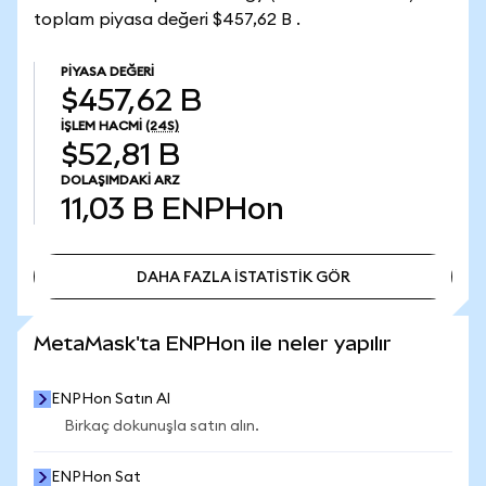
toplam piyasa değeri $457,62 B .
PIYASA DEĞERI
$457,62 B
İŞLEM HACMI
(24S)
$52,81 B
DOLAŞIMDAKI ARZ
11,03 B
ENPHon
DAHA FAZLA İSTATİSTİK GÖR
DAHA FAZLA İSTATİSTİK GÖR
MetaMask'ta ENPHon ile neler yapılır
ENPHon Satın Al
Birkaç dokunuşla satın alın.
ENPHon Sat