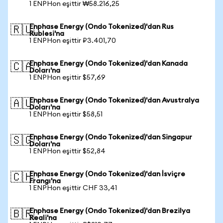
1 ENPHon eşittir ₩58.216,25
Enphase Energy (Ondo Tokenized)'dan Rus
🇷🇺
Rublesi'na
1 ENPHon eşittir ₽3.401,70
Enphase Energy (Ondo Tokenized)'dan Kanada
🇨🇦
Doları'na
1 ENPHon eşittir $57,69
Enphase Energy (Ondo Tokenized)'dan Avustralya
🇦🇺
Doları'na
1 ENPHon eşittir $58,51
Enphase Energy (Ondo Tokenized)'dan Singapur
🇸🇬
Doları'na
1 ENPHon eşittir $52,84
Enphase Energy (Ondo Tokenized)'dan İsviçre
🇨🇭
Frangı'na
1 ENPHon eşittir CHF 33,41
Enphase Energy (Ondo Tokenized)'dan Brezilya
🇧🇷
Reali'na