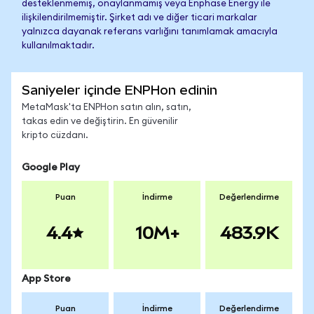
desteklenmemiş, onaylanmamış veya Enphase Energy ile
ilişkilendirilmemiştir. Şirket adı ve diğer ticari markalar
yalnızca dayanak referans varlığını tanımlamak amacıyla
kullanılmaktadır.
Saniyeler içinde ENPHon edinin
MetaMask'ta ENPHon satın alın, satın,
takas edin ve değiştirin. En güvenilir
kripto cüzdanı.
Google Play
Puan
İndirme
Değerlendirme
4.4
10M+
483.9K
App Store
Puan
İndirme
Değerlendirme