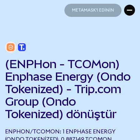
METAMASK'I EDİNİN
METAMASK'I EDİNİN
(ENPHon - TCOMon)
Enphase Energy (Ondo
Tokenized) - Trip.com
Group (Ondo
Tokenized) dönüştür
ENPHON/TCOMON: 1 ENPHASE ENERGY
(ONDO TOKENIZED), 0,887149 TCOMON