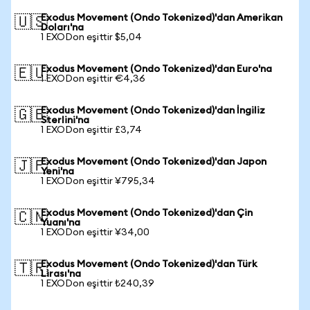
Exodus Movement (Ondo Tokenized)'dan Amerikan
🇺🇸
Doları'na
1 EXODon eşittir $5,04
Exodus Movement (Ondo Tokenized)'dan Euro'na
🇪🇺
1 EXODon eşittir €4,36
Exodus Movement (Ondo Tokenized)'dan İngiliz
🇬🇧
Sterlini'na
1 EXODon eşittir £3,74
Exodus Movement (Ondo Tokenized)'dan Japon
🇯🇵
Yeni'na
1 EXODon eşittir ¥795,34
Exodus Movement (Ondo Tokenized)'dan Çin
🇨🇳
Yuanı'na
1 EXODon eşittir ¥34,00
Exodus Movement (Ondo Tokenized)'dan Türk
🇹🇷
Lirası'na
1 EXODon eşittir ₺240,39