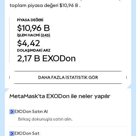
toplam piyasa değeri $10,96 B .
PIYASA DEĞERI
$10,96 B
İŞLEM HACMI
(24S)
$4,42
DOLAŞIMDAKI ARZ
2,17 B
EXODon
DAHA FAZLA İSTATİSTİK GÖR
DAHA FAZLA İSTATİSTİK GÖR
MetaMask'ta EXODon ile neler yapılır
EXODon Satın Al
Birkaç dokunuşla satın alın.
EXODon Sat