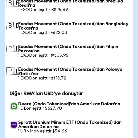
Exodus Movement (Ondo Tokenized)'dan Brezilya
🇧🇷
Reali'na
1 EXODon eşittir R$25,69
Exodus Movement (Ondo Tokenized)'dan Bangladeş
🇧🇩
Takası'na
1 EXODon eşittir ৳622,03
Exodus Movement (Ondo Tokenized)'dan Filipin
🇵🇭
Pezosu'na
1 EXODon eşittir ₱305,95
Exodus Movement (Ondo Tokenized)'dan Polonya
🇵🇱
Zlotisi'na
1 EXODon eşittir zł 18,72
Diğer RWA'ları USD'ye dönüştür
Deere (Ondo Tokenized)'dan Amerikan Doları'na
1 DEon eşittir $627,70
Sprott Uranium Miners ETF (Ondo Tokenized)'dan
Amerikan Doları'na
1 URNMon eşittir $54,66