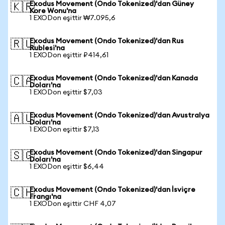
Exodus Movement (Ondo Tokenized)'dan Güney
🇰🇷
Kore Wonu'na
1 EXODon eşittir ₩7.095,6
Exodus Movement (Ondo Tokenized)'dan Rus
🇷🇺
Rublesi'na
1 EXODon eşittir ₽414,61
Exodus Movement (Ondo Tokenized)'dan Kanada
🇨🇦
Doları'na
1 EXODon eşittir $7,03
Exodus Movement (Ondo Tokenized)'dan Avustralya
🇦🇺
Doları'na
1 EXODon eşittir $7,13
Exodus Movement (Ondo Tokenized)'dan Singapur
🇸🇬
Doları'na
1 EXODon eşittir $6,44
Exodus Movement (Ondo Tokenized)'dan İsviçre
🇨🇭
Frangı'na
1 EXODon eşittir CHF 4,07