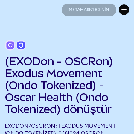
METAMASK'I EDİNİN
METAMASK'I EDİNİN
(EXODon - OSCRon)
Exodus Movement
(Ondo Tokenized) -
Oscar Health (Ondo
Tokenized) dönüştür
EXODON/OSCRON: 1 EXODUS MOVEMENT
(ONDO TOKENIZED), 0,181034 OSCRON