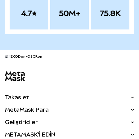
4.7
50M+
75.8K
EXODon/OSCRon
MetaMask site alt bilgisi
Takas et
Takas İşlemleri
MetaMask Para
Tahmin Et
YENİ
Kripto Al
Geliştiriciler
Perps
YENİ
MetaMask Kart
Dökümantasyon
METAMASK'İ EDİN
RWA'lar
mUSD
YENİ