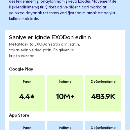
desteklenmemiş, onaylanmamış veya Exodus Movement ile
ilişkilendirilmemiştir. Şirket adı ve diğer ticari markalar
yalnızca dayanak referans varlığını tanımlamak amacıyla
kullanılmaktadır.
Saniyeler içinde EXODon edinin
MetaMask'ta EXODon satın alın, satın,
takas edin ve değiştirin. En güvenilir
kripto cüzdanı.
Google Play
Puan
İndirme
Değerlendirme
4.4
10M+
483.9K
App Store
Puan
İndirme
Değerlendirme