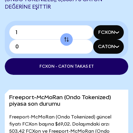
DEĞERINE EŞITTIR
FCXON
CATON
FCXON - CATON TAKAS ET
Freeport-McMoRan (Ondo Tokenized)
piyasa son durumu
Freeport-McMoRan (Ondo Tokenized) güncel
fiyatı FCXon başına $69,02. Dolaşımdaki arzı
503,42 FCXon ve Freeport-McMoRan (Ondo