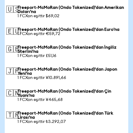
Freeport-McMoRan (Ondo Tokenized)'dan Amerikan
🇺🇸
Doları'na
1 FCXon eşittir $69,02
Freeport-McMoRan (Ondo Tokenized)'dan Euro'na
🇪🇺
1 FCXon eşittir €59,72
Freeport-McMoRan (Ondo Tokenized)'dan İngiliz
🇬🇧
Sterlini'na
1 FCXon eşittir £51,16
Freeport-McMoRan (Ondo Tokenized)'dan Japon
🇯🇵
Yeni'na
1 FCXon eşittir ¥10.891,66
Freeport-McMoRan (Ondo Tokenized)'dan Çin
🇨🇳
Yuanı'na
1 FCXon eşittir ¥465,68
Freeport-McMoRan (Ondo Tokenized)'dan Türk
🇹🇷
Lirası'na
1 FCXon eşittir ₺3.292,07