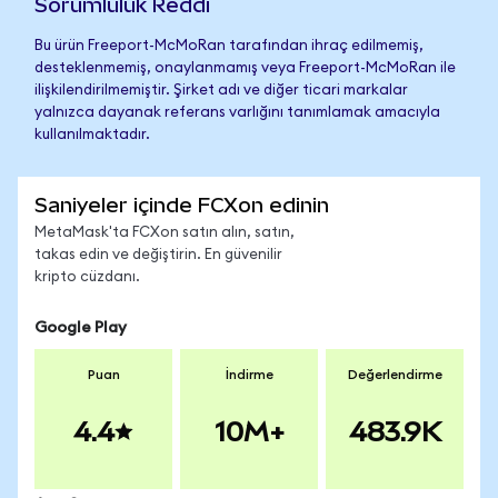
Sorumluluk Reddi
Bu ürün Freeport-McMoRan tarafından ihraç edilmemiş,
desteklenmemiş, onaylanmamış veya Freeport-McMoRan ile
ilişkilendirilmemiştir. Şirket adı ve diğer ticari markalar
yalnızca dayanak referans varlığını tanımlamak amacıyla
kullanılmaktadır.
Saniyeler içinde FCXon edinin
MetaMask'ta FCXon satın alın, satın,
takas edin ve değiştirin. En güvenilir
kripto cüzdanı.
Google Play
Puan
İndirme
Değerlendirme
4.4
10M+
483.9K