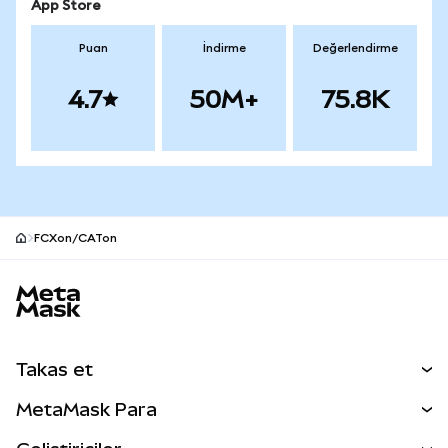
App Store
Puan
İndirme
Değerlendirme
4.7
50M+
75.8K
FCXon/CATon
MetaMask site alt bilgisi
Takas et
Takas İşlemleri
MetaMask Para
Tahmin Et
YENİ
Kripto Al