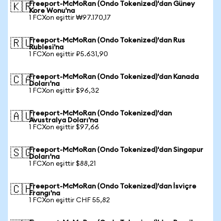
Freeport-McMoRan (Ondo Tokenized)'dan Güney
🇰🇷
Kore Wonu'na
1 FCXon eşittir ₩97.170,17
Freeport-McMoRan (Ondo Tokenized)'dan Rus
🇷🇺
Rublesi'na
1 FCXon eşittir ₽5.631,90
Freeport-McMoRan (Ondo Tokenized)'dan Kanada
🇨🇦
Doları'na
1 FCXon eşittir $96,32
Freeport-McMoRan (Ondo Tokenized)'dan
🇦🇺
Avustralya Doları'na
1 FCXon eşittir $97,66
Freeport-McMoRan (Ondo Tokenized)'dan Singapur
🇸🇬
Doları'na
1 FCXon eşittir $88,21
Freeport-McMoRan (Ondo Tokenized)'dan İsviçre
🇨🇭
Frangı'na
1 FCXon eşittir CHF 55,82