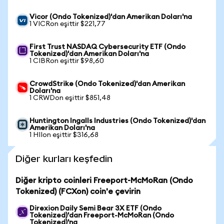
Vicor (Ondo Tokenized)'dan Amerikan Doları'na
1 VICRon eşittir $221,77
First Trust NASDAQ Cybersecurity ETF (Ondo
Tokenized)'dan Amerikan Doları'na
1 CIBRon eşittir $98,60
CrowdStrike (Ondo Tokenized)'dan Amerikan
Doları'na
1 CRWDon eşittir $851,48
Huntington Ingalls Industries (Ondo Tokenized)'dan
Amerikan Doları'na
1 HIIon eşittir $316,68
Diğer kurları keşfedin
Diğer kripto coinleri Freeport-McMoRan (Ondo
Tokenized) (FCXon) coin'e çevirin
Direxion Daily Semi Bear 3X ETF (Ondo
Tokenized)'dan Freeport-McMoRan (Ondo
Tokenized)'na