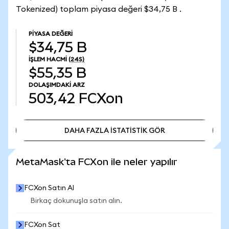
Tokenized) toplam piyasa değeri $34,75 B .
PIYASA DEĞERI
$34,75 B
İŞLEM HACMI
(24S)
$55,35 B
DOLAŞIMDAKI ARZ
503,42
FCXon
DAHA FAZLA İSTATİSTİK GÖR
DAHA FAZLA İSTATİSTİK GÖR
MetaMask'ta FCXon ile neler yapılır
FCXon Satın Al
Birkaç dokunuşla satın alın.
FCXon Sat