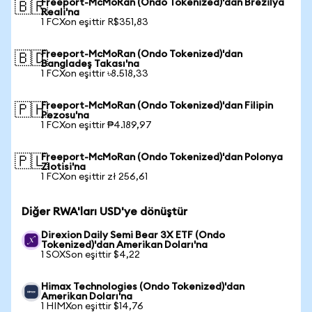
Freeport-McMoRan (Ondo Tokenized)'dan Brezilya
🇧🇷
Reali'na
1 FCXon eşittir R$351,83
Freeport-McMoRan (Ondo Tokenized)'dan
🇧🇩
Bangladeş Takası'na
1 FCXon eşittir ৳8.518,33
Freeport-McMoRan (Ondo Tokenized)'dan Filipin
🇵🇭
Pezosu'na
1 FCXon eşittir ₱4.189,97
Freeport-McMoRan (Ondo Tokenized)'dan Polonya
🇵🇱
Zlotisi'na
1 FCXon eşittir zł 256,61
Diğer RWA'ları USD'ye dönüştür
Direxion Daily Semi Bear 3X ETF (Ondo
Tokenized)'dan Amerikan Doları'na
1 SOXSon eşittir $4,22
Himax Technologies (Ondo Tokenized)'dan
Amerikan Doları'na
1 HIMXon eşittir $14,76