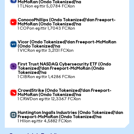
McMoRan (Ondo Tokenized)'na
1 TLNon eşittir 5,0784 FCXon
ConocoPhillips (Ondo Tokenized)'dan Freeport-
McMoRan (Ondo Tokenized)'na
1 COPon eşittir 1,7043 FCXon
Vicor (Ondo Tokenized)'dan Freeport-McMoRan
(Ondo Tokenized)'na
1 VICRon eşittir 3,2131 FCXon
First Trust NASDAQ Cybersecurity ETF (Ondo
Tokenized)'dan Freeport-McMoRan (Ondo
Tokenized)'na
1 CIBRon eşittir 1,4286 FCXon
CrowdStrike (Ondo Tokenized)'dan Freeport-
McMoRan (Ondo Tokenized)'na
1 CRWDon eşittir 12,3367 FCXon
Huntington Ingalls Industries (Ondo Tokenized)'dan
Freeport-McMoRan (Ondo Tokenized)'na
1 HIIon eşittir 4,5882 FCXon