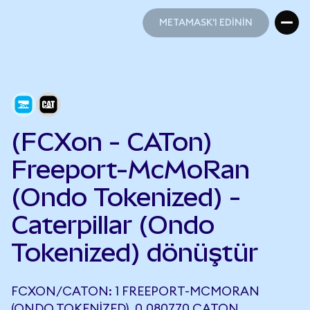
METAMASK'I EDİNİN
METAMASK'I EDİNİN
(FCXon - CATon)
Freeport-McMoRan
(Ondo Tokenized) -
Caterpillar (Ondo
Tokenized) dönüştür
FCXON/CATON: 1 FREEPORT-MCMORAN
(ONDO TOKENIZED), 0,080770 CATON