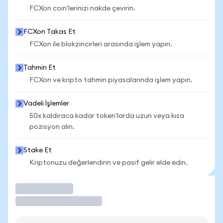
FCXon coin'lerinizi nakde çevirin.
FCXon Takas Et
FCXon ile blokzincirleri arasında işlem yapın.
Tahmin Et
FCXon ve kripto tahmin piyasalarında işlem yapın.
Vadeli İşlemler
50x kaldıraca kadar token'larda uzun veya kısa
pozisyon alın.
Stake Et
Kriptonuzu değerlendirin ve pasif gelir elde edin.
İşlem Yap