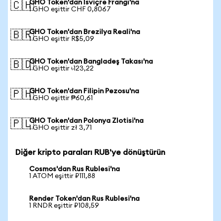
GHO Token'dan İsviçre Frangı'na
🇨🇭
1 GHO eşittir CHF 0,8067
GHO Token'dan Brezilya Reali'na
🇧🇷
1 GHO eşittir R$5,09
GHO Token'dan Bangladeş Takası'na
🇧🇩
1 GHO eşittir ৳123,22
GHO Token'dan Filipin Pezosu'na
🇵🇭
1 GHO eşittir ₱60,61
GHO Token'dan Polonya Zlotisi'na
🇵🇱
1 GHO eşittir zł 3,71
Diğer kripto paraları RUB'ye dönüştürün
Cosmos'dan Rus Rublesi'na
1 ATOM eşittir ₽111,88
Render Token'dan Rus Rublesi'na
1 RNDR eşittir ₽108,59