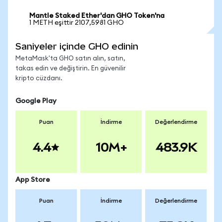
Mantle Staked Ether'dan GHO Token'na
1 METH eşittir 2107,5981 GHO
Saniyeler içinde GHO edinin
MetaMask'ta GHO satın alın, satın,
takas edin ve değiştirin. En güvenilir
kripto cüzdanı.
Google Play
Puan
İndirme
Değerlendirme
4.4
10M+
483.9K
App Store
Puan
İndirme
Değerlendirme