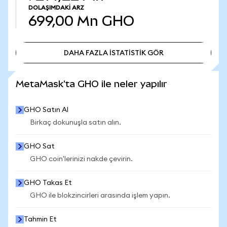
DOLAŞIMDAKI ARZ
699,00 Mn
GHO
DAHA FAZLA İSTATİSTİK GÖR
DAHA FAZLA İSTATİSTİK GÖR
MetaMask'ta GHO ile neler yapılır
GHO Satın Al
Birkaç dokunuşla satın alın.
GHO Sat
GHO coin'lerinizi nakde çevirin.
GHO Takas Et
GHO ile blokzincirleri arasında işlem yapın.
Tahmin Et