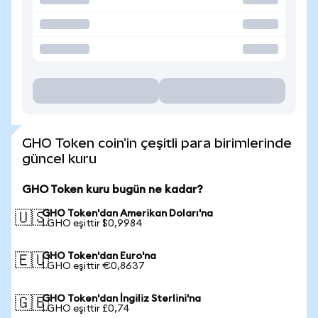
GHO Token coin'in çeşitli para birimlerinde
güncel kuru
GHO Token kuru bugün ne kadar?
GHO Token'dan Amerikan Doları'na
🇺🇸
1 GHO eşittir $0,9984
GHO Token'dan Euro'na
🇪🇺
1 GHO eşittir €0,8637
GHO Token'dan İngiliz Sterlini'na
🇬🇧
1 GHO eşittir £0,74