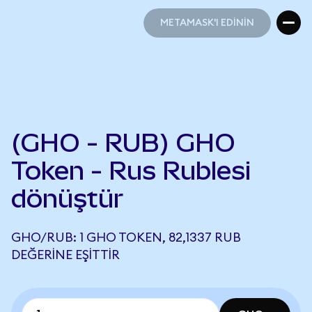
METAMASK'I EDİNİN
METAMASK'I EDİNİN
(GHO - RUB) GHO
Token - Rus Rublesi
dönüştür
GHO/RUB: 1 GHO TOKEN, 82,1337 RUB
DEĞERINE EŞITTIR