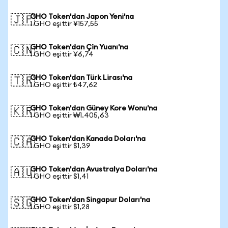
GHO Token'dan Japon Yeni'na
🇯🇵
1 GHO eşittir ¥157,55
GHO Token'dan Çin Yuanı'na
🇨🇳
1 GHO eşittir ¥6,74
GHO Token'dan Türk Lirası'na
🇹🇷
1 GHO eşittir ₺47,62
GHO Token'dan Güney Kore Wonu'na
🇰🇷
1 GHO eşittir ₩1.405,63
GHO Token'dan Kanada Doları'na
🇨🇦
1 GHO eşittir $1,39
GHO Token'dan Avustralya Doları'na
🇦🇺
1 GHO eşittir $1,41
GHO Token'dan Singapur Doları'na
🇸🇬
1 GHO eşittir $1,28