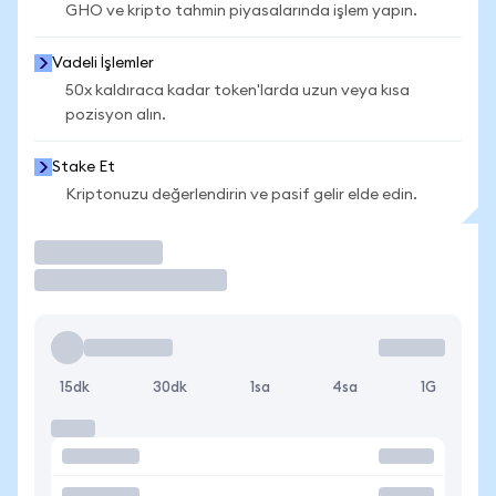
GHO ve kripto tahmin piyasalarında işlem yapın.
Vadeli İşlemler
50x kaldıraca kadar token'larda uzun veya kısa
pozisyon alın.
Stake Et
Kriptonuzu değerlendirin ve pasif gelir elde edin.
İşlem Yap
15dk
30dk
1sa
4sa
1G