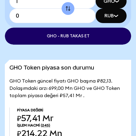
GHO
RUB
GHO - RUB TAKAS ET
GHO Token piyasa son durumu
GHO Token güncel fiyatı GHO başına ₽82,13.
Dolaşımdaki arzı 699,00 Mn GHO ve GHO Token
toplam piyasa değeri ₽57,41 Mr .
PIYASA DEĞERI
₽57,41 Mr
İŞLEM HACMI
(24S)
₽214,22 Mn