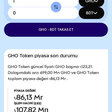
GHO
BDT
GHO - BDT TAKAS ET
GHO Token piyasa son durumu
GHO Token güncel fiyatı GHO başına ৳123,21.
Dolaşımdaki arzı 699,00 Mn GHO ve GHO Token
toplam piyasa değeri ৳86,13 Mr .
PIYASA DEĞERI
৳86,13 Mr
İŞLEM HACMI
(24S)
৳107,82 Mn