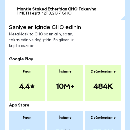
Mantle Staked Ether'dan GHO Token'na
1 METH eşittir 2110,2197 GHO
Saniyeler içinde GHO edinin
MetaMask'ta GHO satın alın, satın,
takas edin ve değiştirin. En güvenilir
kripto cüzdanı.
Google Play
Puan
İndirme
Değerlendirme
4.4
10M+
484K
App Store
Puan
İndirme
Değerlendirme