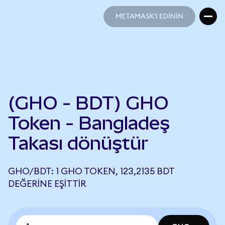
METAMASK'I EDİNİN
METAMASK'I EDİNİN
(GHO - BDT) GHO
Token - Bangladeş
Takası dönüştür
GHO/BDT: 1 GHO TOKEN, 123,2135 BDT
DEĞERINE EŞITTIR