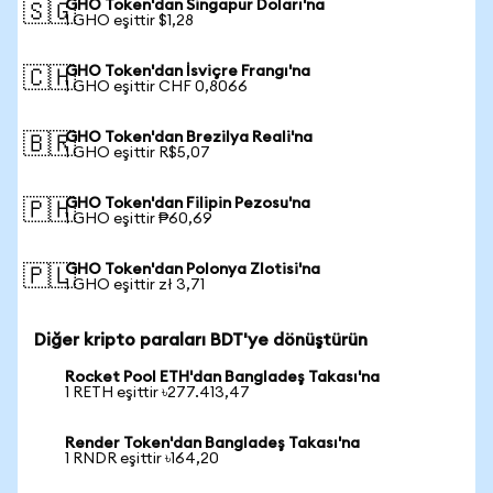
GHO Token'dan Singapur Doları'na
🇸🇬
1 GHO eşittir $1,28
GHO Token'dan İsviçre Frangı'na
🇨🇭
1 GHO eşittir CHF 0,8066
GHO Token'dan Brezilya Reali'na
🇧🇷
1 GHO eşittir R$5,07
GHO Token'dan Filipin Pezosu'na
🇵🇭
1 GHO eşittir ₱60,69
GHO Token'dan Polonya Zlotisi'na
🇵🇱
1 GHO eşittir zł 3,71
Diğer kripto paraları BDT'ye dönüştürün
Rocket Pool ETH'dan Bangladeş Takası'na
1 RETH eşittir ৳277.413,47
Render Token'dan Bangladeş Takası'na
1 RNDR eşittir ৳164,20