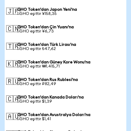
GHO Token'dan Japon Yeni'na
🇯🇵
1 GHO eşittir ¥158,35
GHO Token'dan Çin Yuanı'na
🇨🇳
1 GHO eşittir ¥6,73
GHO Token'dan Türk Lirası'na
🇹🇷
1 GHO eşittir ₺47,62
GHO Token'dan Güney Kore Wonu'na
🇰🇷
1 GHO eşittir ₩1.415,71
GHO Token'dan Rus Rublesi'na
🇷🇺
1 GHO eşittir ₽82,49
GHO Token'dan Kanada Doları'na
🇨🇦
1 GHO eşittir $1,39
GHO Token'dan Avustralya Doları'na
🇦🇺
1 GHO eşittir $1,41