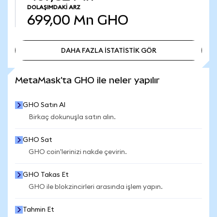
DOLAŞIMDAKI ARZ
699,00 Mn
GHO
DAHA FAZLA İSTATİSTİK GÖR
DAHA FAZLA İSTATİSTİK GÖR
MetaMask'ta GHO ile neler yapılır
GHO Satın Al
Birkaç dokunuşla satın alın.
GHO Sat
GHO coin'lerinizi nakde çevirin.
GHO Takas Et
GHO ile blokzincirleri arasında işlem yapın.
Tahmin Et