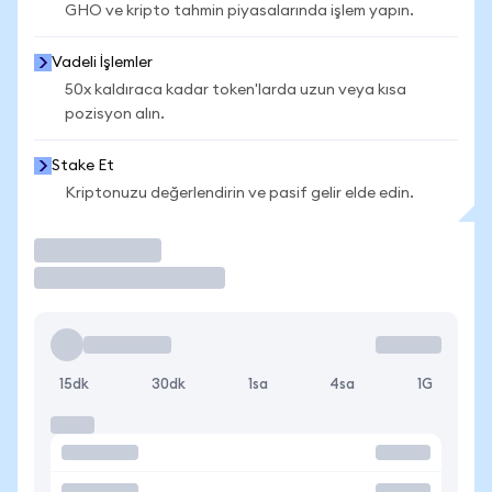
GHO ve kripto tahmin piyasalarında işlem yapın.
Vadeli İşlemler
50x kaldıraca kadar token'larda uzun veya kısa
pozisyon alın.
Stake Et
Kriptonuzu değerlendirin ve pasif gelir elde edin.
İşlem Yap
15dk
30dk
1sa
4sa
1G