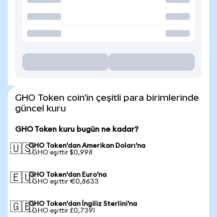
GHO Token coin'in çeşitli para birimlerinde
güncel kuru
GHO Token kuru bugün ne kadar?
GHO Token'dan Amerikan Doları'na
🇺🇸
1 GHO eşittir $0,998
GHO Token'dan Euro'na
🇪🇺
1 GHO eşittir €0,8633
GHO Token'dan İngiliz Sterlini'na
🇬🇧
1 GHO eşittir £0,7391