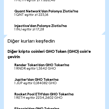
1 METH eşittir zł 7.826,46
Quant Network'dan Polonya Zlotisi'na
1 QNT eşittir zł 223,16
Injective'dan Polonya Zlotisi'na
1 INJ eşittir zł 17,28
Diğer kurları keşfedin
Diğer kripto coinleri GHO Token (GHO) coin'e
çevirin
Render Token'dan GHO Token'na
1 RNDR eşittir 1,3542 GHO
Jupiter'dan GHO Token'na
1 JUP eşittir 0,184082 GHO
Rocket Pool ETH'dan GHO Token'na
1 RETH eşittir 2234,2602 GHO