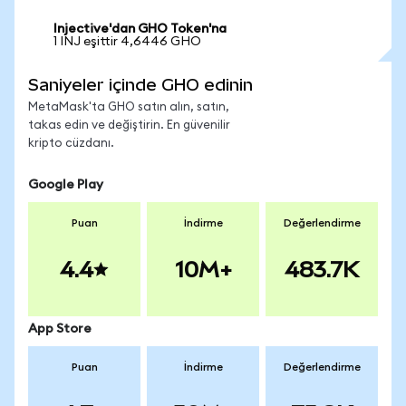
Injective'dan GHO Token'na
1 INJ eşittir 4,6446 GHO
Saniyeler içinde GHO edinin
MetaMask'ta GHO satın alın, satın,
takas edin ve değiştirin. En güvenilir
kripto cüzdanı.
Google Play
Puan
İndirme
Değerlendirme
4.4
10M+
483.7K
App Store
Puan
İndirme
Değerlendirme