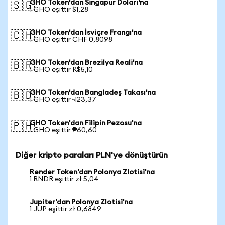
GHO Token'dan Singapur Doları'na
🇸🇬
1 GHO eşittir $1,28
GHO Token'dan İsviçre Frangı'na
🇨🇭
1 GHO eşittir CHF 0,8098
GHO Token'dan Brezilya Reali'na
🇧🇷
1 GHO eşittir R$5,10
GHO Token'dan Bangladeş Takası'na
🇧🇩
1 GHO eşittir ৳123,37
GHO Token'dan Filipin Pezosu'na
🇵🇭
1 GHO eşittir ₱60,60
Diğer kripto paraları PLN'ye dönüştürün
Render Token'dan Polonya Zlotisi'na
1 RNDR eşittir zł 5,04
Jupiter'dan Polonya Zlotisi'na
1 JUP eşittir zł 0,6849