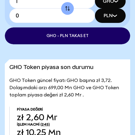
GHO
PLN
GHO - PLN TAKAS ET
GHO Token piyasa son durumu
GHO Token güncel fiyatı GHO başına zł 3,72.
Dolaşımdaki arzı 699,00 Mn GHO ve GHO Token
toplam piyasa değeri zł 2,60 Mr .
PIYASA DEĞERI
zł 2,60 Mr
İŞLEM HACMI
(24S)
zł 10,25 Mn