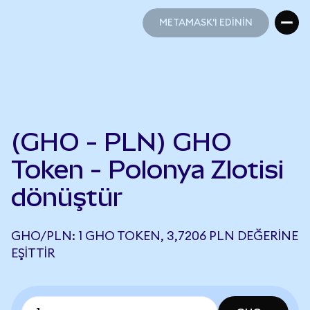
METAMASK'I EDİNİN
METAMASK'I EDİNİN
(GHO - PLN) GHO
Token - Polonya Zlotisi
dönüştür
GHO/PLN: 1 GHO TOKEN, 3,7206 PLN DEĞERINE
EŞITTIR