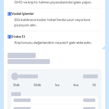
GHO ve kripto tahmin piyasalarında işlem yapın.
Vadeli İşlemler
50x kaldıraca kadar token'larda uzun veya kısa
pozisyon alın.
Stake Et
Kriptonuzu değerlendirin ve pasif gelir elde edin.
İşlem Yap
15dk
30dk
1sa
4sa
1G