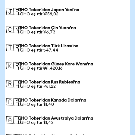
GHO Token'dan Japon Yeni'na
🇯🇵
1 GHO eşittir ¥158,02
GHO Token'dan Çin Yuanı'na
🇨🇳
1 GHO eşittir ¥6,73
GHO Token'dan Türk Lirası'na
🇹🇷
1 GHO eşittir ₺47,44
GHO Token'dan Güney Kore Wonu'na
🇰🇷
1 GHO eşittir ₩1.420,16
GHO Token'dan Rus Rublesi'na
🇷🇺
1 GHO eşittir ₽81,22
GHO Token'dan Kanada Doları'na
🇨🇦
1 GHO eşittir $1,40
GHO Token'dan Avustralya Doları'na
🇦🇺
1 GHO eşittir $1,42