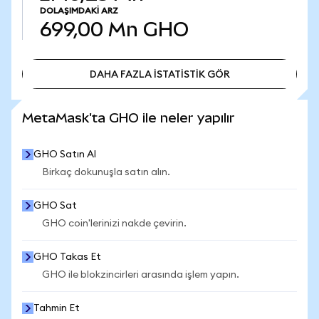
DOLAŞIMDAKI ARZ
699,00 Mn
GHO
DAHA FAZLA İSTATİSTİK GÖR
DAHA FAZLA İSTATİSTİK GÖR
MetaMask'ta GHO ile neler yapılır
GHO Satın Al
Birkaç dokunuşla satın alın.
GHO Sat
GHO coin'lerinizi nakde çevirin.
GHO Takas Et
GHO ile blokzincirleri arasında işlem yapın.
Tahmin Et