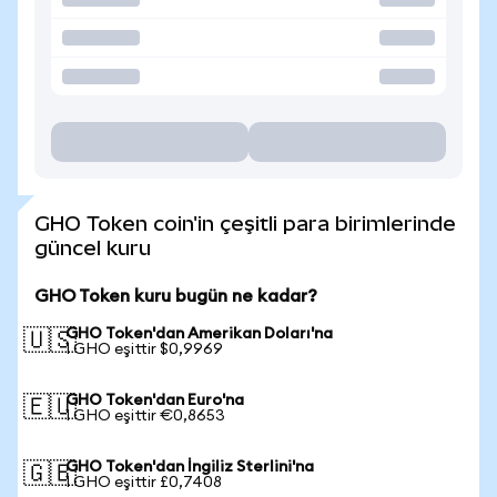
GHO Token coin'in çeşitli para birimlerinde
güncel kuru
GHO Token kuru bugün ne kadar?
GHO Token'dan Amerikan Doları'na
🇺🇸
1 GHO eşittir $0,9969
GHO Token'dan Euro'na
🇪🇺
1 GHO eşittir €0,8653
GHO Token'dan İngiliz Sterlini'na
🇬🇧
1 GHO eşittir £0,7408