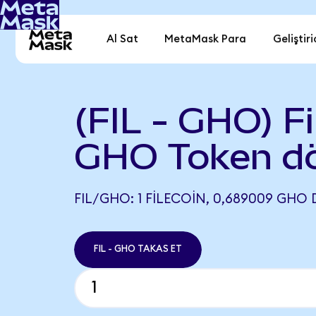
Al Sat
MetaMask Para
Geliştiri
(FIL - GHO) Fi
GHO Token d
FIL/GHO: 1 FILECOIN, 0,689009 GHO 
FIL - GHO TAKAS ET