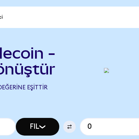
ci
lecoin -
önüştür
DEĞERINE EŞITTIR
FIL