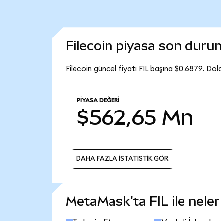
Filecoin piyasa son dur
Filecoin güncel fiyatı FIL başına $0,6879. Do
PIYASA DEĞERI
$562,65 Mn
DAHA FAZLA İSTATİSTİK GÖR
DAHA FAZLA İSTATİSTİK GÖR
MetaMask'ta FIL ile neler 