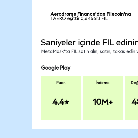
Aerodrome Finance'dan Filecoin'na
1 AERO eşittir 0,645613 FIL
Saniyeler içinde FIL edini
MetaMask'ta FIL satın alın, satın, takas edin v
Google Play
Puan
İndirme
Değ
4.4
10M+
4