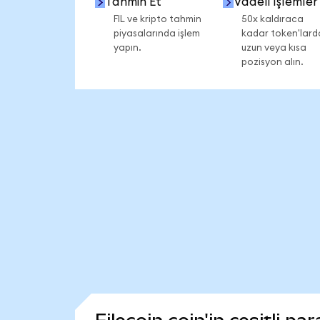
Tahmin Et
Vadeli İşlemler
FIL ve kripto tahmin
50x kaldıraca
piyasalarında işlem
kadar token'lard
yapın.
uzun veya kısa
pozisyon alın.