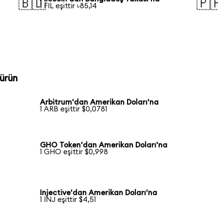
🇧🇩
🇵
1 FIL eşittir ৳85,14
ürün
Arbitrum'dan Amerikan Doları'na
1 ARB eşittir $0,0781
GHO Token'dan Amerikan Doları'na
1 GHO eşittir $0,998
Injective'dan Amerikan Doları'na
1 INJ eşittir $4,51