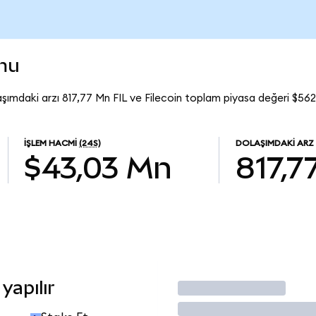
umu
laşımdaki arzı 817,77 Mn FIL ve Filecoin toplam piyasa değeri $562
İŞLEM HACMI
(24S)
DOLAŞIMDAKI ARZ
$43,03 Mn
817,7
yapılır
İşlem Yap