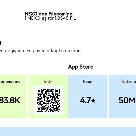
NEXO'dan Filecoin'na
1 NEXO eşittir 1,0545 FIL
n
e değiştirin. En güvenilir kripto cüzdanı.
App Store
erlendirme
İndir
Puan
İndirme
83.8K
4.7
50M