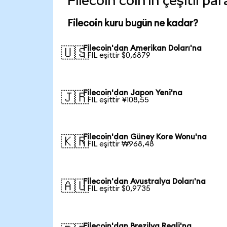
Filecoin coin'in çeşitli p
Filecoin kuru bugün ne kadar?
Filecoin'dan Amerikan Doları'na
🇺🇸
1 FIL eşittir $0,6879
Filecoin'dan Japon Yeni'na
🇯🇵
1 FIL eşittir ¥108,55
Filecoin'dan Güney Kore Wonu'na
🇰🇷
1 FIL eşittir ₩968,48
Filecoin'dan Avustralya Doları'na
🇦🇺
1 FIL eşittir $0,9735
Filecoin'dan Brezilya Reali'na