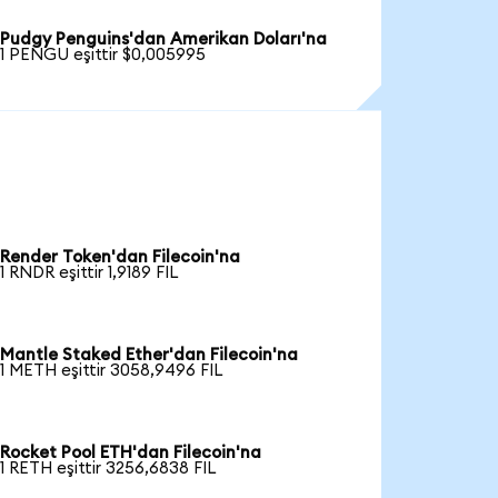
Pudgy Penguins'dan Amerikan Doları'na
1 PENGU eşittir $0,005995
Render Token'dan Filecoin'na
1 RNDR eşittir 1,9189 FIL
Mantle Staked Ether'dan Filecoin'na
1 METH eşittir 3058,9496 FIL
Rocket Pool ETH'dan Filecoin'na
1 RETH eşittir 3256,6838 FIL