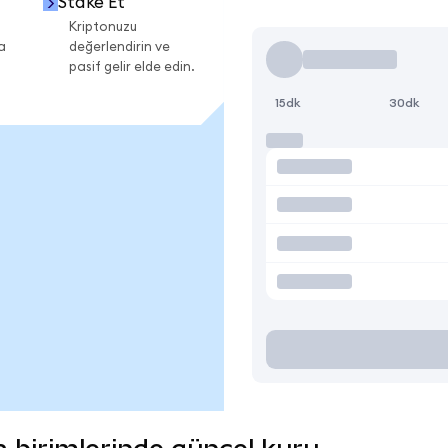
Stake Et
Kriptonuzu
a
değerlendirin ve
pasif gelir elde edin.
15dk
30dk