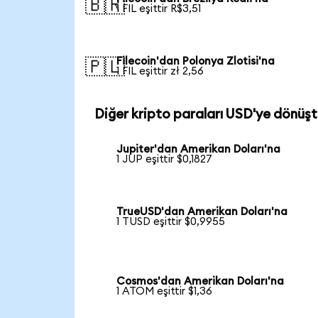
🇧🇷
1 FIL eşittir R$3,51
Filecoin'dan Polonya Zlotisi'na
🇵🇱
1 FIL eşittir zł 2,56
Diğer kripto paraları USD'ye dönüşt
Jupiter'dan Amerikan Doları'na
1 JUP eşittir $0,1827
TrueUSD'dan Amerikan Doları'na
1 TUSD eşittir $0,9955
Cosmos'dan Amerikan Doları'na
1 ATOM eşittir $1,36