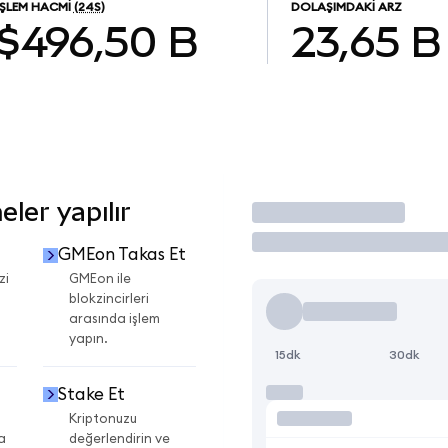
İŞLEM HACMI
(24S)
DOLAŞIMDAKI ARZ
$496,50 B
23,65 B
ler yapılır
İşlem Yap
GMEon Takas Et
zi
GMEon ile
blokzincirleri
arasında işlem
yapın.
15dk
30dk
Stake Et
Kriptonuzu
a
değerlendirin ve