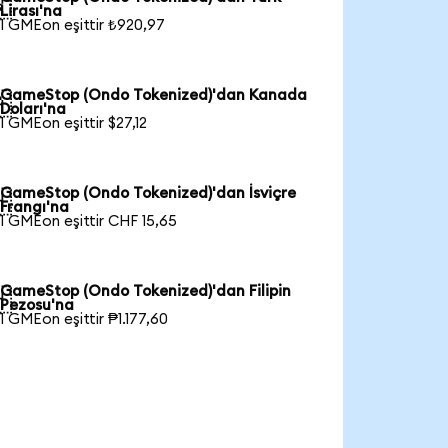

Lirası'na
1 GMEon eşittir ₺920,97
GameStop (Ondo Tokenized)'dan Kanada

Doları'na
1 GMEon eşittir $27,12
GameStop (Ondo Tokenized)'dan İsviçre

Frangı'na
1 GMEon eşittir CHF 15,65
GameStop (Ondo Tokenized)'dan Filipin

Pezosu'na
1 GMEon eşittir ₱1.177,60