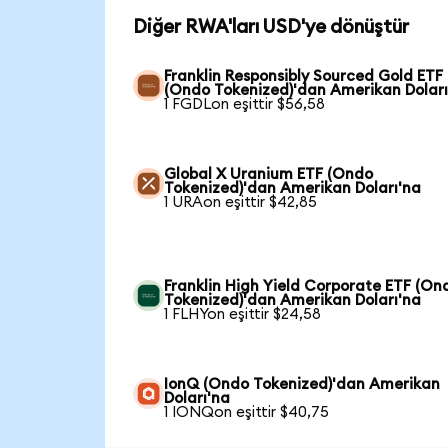
Diğer RWA'ları USD'ye dönüştür
Franklin Responsibly Sourced Gold ETF
(Ondo Tokenized)'dan Amerikan Doları
1 FGDLon eşittir $56,58
Global X Uranium ETF (Ondo
Tokenized)'dan Amerikan Doları'na
1 URAon eşittir $42,85
Franklin High Yield Corporate ETF (On
Tokenized)'dan Amerikan Doları'na
1 FLHYon eşittir $24,58
IonQ (Ondo Tokenized)'dan Amerikan
Doları'na
1 IONQon eşittir $40,75