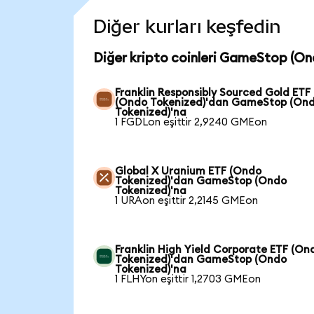
Diğer kurları keşfedin
Diğer kripto coinleri GameStop (On
Franklin Responsibly Sourced Gold ETF
(Ondo Tokenized)'dan GameStop (On
Tokenized)'na
1 FGDLon eşittir 2,9240 GMEon
Global X Uranium ETF (Ondo
Tokenized)'dan GameStop (Ondo
Tokenized)'na
1 URAon eşittir 2,2145 GMEon
Franklin High Yield Corporate ETF (On
Tokenized)'dan GameStop (Ondo
Tokenized)'na
1 FLHYon eşittir 1,2703 GMEon