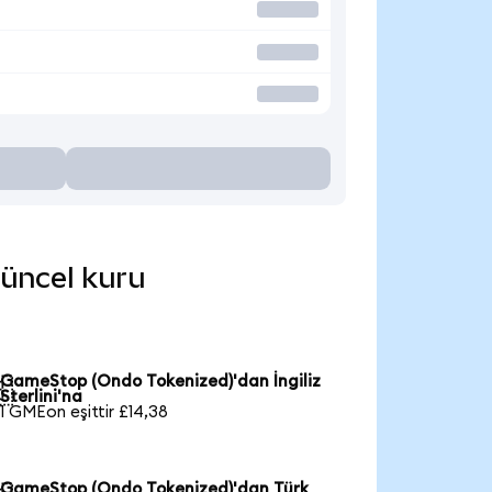
güncel kuru
GameStop (Ondo Tokenized)'dan İngiliz

Sterlini'na
1 GMEon eşittir £14,38
GameStop (Ondo Tokenized)'dan Türk