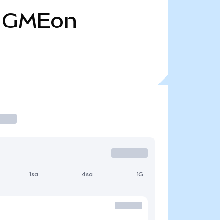
GMEon
1sa
4sa
1G