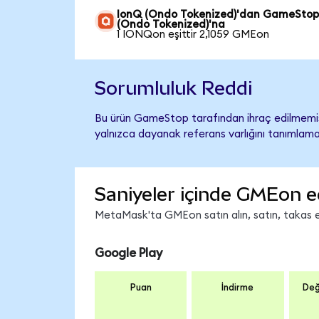
IonQ (Ondo Tokenized)'dan GameSto
(Ondo Tokenized)'na
1 IONQon eşittir 2,1059 GMEon
Sorumluluk Reddi
Bu ürün GameStop tarafından ihraç edilmemiş,
yalnızca dayanak referans varlığını tanımlama
Saniyeler içinde GMEon e
MetaMask'ta GMEon satın alın, satın, takas edi
Google Play
Puan
İndirme
Değ