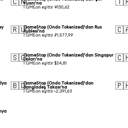
🇨🇳
🇹
Yuanı'na
1 GMEon eşittir ¥130,62
ey
GameStop (Ondo Tokenized)'dan Rus
🇷🇺
🇨
Rublesi'na
1 GMEon eşittir ₽1.577,99
GameStop (Ondo Tokenized)'dan Singapur
🇸🇬
🇨
Doları'na
1 GMEon eşittir $24,81
lya
GameStop (Ondo Tokenized)'dan
🇧🇩
🇵
Bangladeş Takası'na
1 GMEon eşittir ৳2.391,63
nya