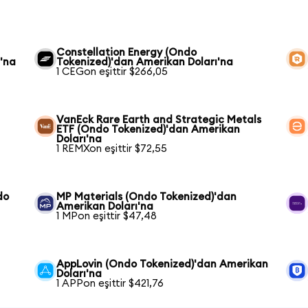
Constellation Energy (Ondo
'na
Tokenized)'dan Amerikan Doları'na
1 CEGon eşittir $266,05
VanEck Rare Earth and Strategic Metals
ETF (Ondo Tokenized)'dan Amerikan
Doları'na
1 REMXon eşittir $72,55
do
MP Materials (Ondo Tokenized)'dan
Amerikan Doları'na
1 MPon eşittir $47,48
AppLovin (Ondo Tokenized)'dan Amerikan
Doları'na
1 APPon eşittir $421,76