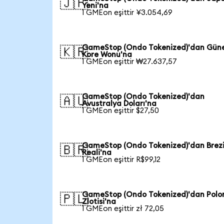
🇯🇵
Yeni'na
1 GMEon eşittir ¥3.054,69
GameStop (Ondo Tokenized)'dan Gün
🇰🇷
Kore Wonu'na
1 GMEon eşittir ₩27.637,57
GameStop (Ondo Tokenized)'dan
🇦🇺
Avustralya Doları'na
1 GMEon eşittir $27,50
GameStop (Ondo Tokenized)'dan Brezi
🇧🇷
Reali'na
1 GMEon eşittir R$99,12
GameStop (Ondo Tokenized)'dan Polo
🇵🇱
Zlotisi'na
1 GMEon eşittir zł 72,05