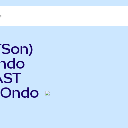
ci
TSon)
ndo
AST
(Ondo