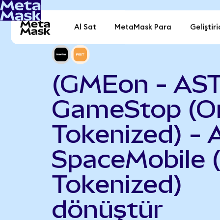
Al Sat
MetaMask Para
Geliştiri
(GMEon - AS
GameStop (O
Tokenized) - 
SpaceMobile 
Tokenized)
dönüştür