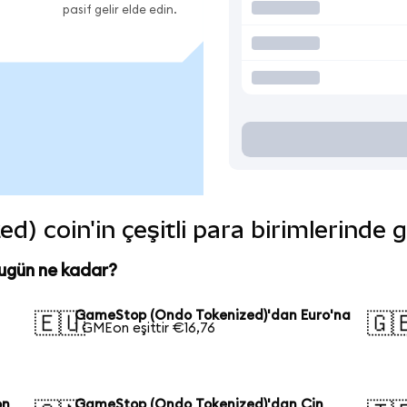
pasif gelir elde edin.
 coin'in çeşitli para birimlerinde 
ugün ne kadar?
GameStop (Ondo Tokenized)'dan Euro'na
🇪🇺
🇬
1 GMEon eşittir €16,76
on
GameStop (Ondo Tokenized)'dan Çin