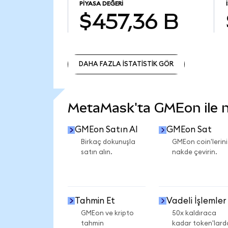
PIYASA DEĞERI
$457,36 B
DAHA FAZLA İSTATİSTİK GÖR
DAHA FAZLA İSTATİSTİK GÖR
MetaMask'ta GMEon ile ne
GMEon Satın Al
GMEon Sat
Birkaç dokunuşla
GMEon coin'lerini
satın alın.
nakde çevirin.
Tahmin Et
Vadeli İşlemler
GMEon ve kripto
50x kaldıraca
tahmin
kadar token'lard