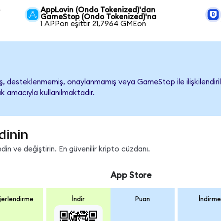
p
AppLovin (Ondo Tokenized)'dan
GameStop (Ondo Tokenized)'na
1 APPon eşittir 21,7964 GMEon
 desteklenmemiş, onaylanmamış veya GameStop ile ilişkilendirilme
k amacıyla kullanılmaktadır.
dinin
n ve değiştirin. En güvenilir kripto cüzdanı.
App Store
erlendirme
İndir
Puan
İndirme