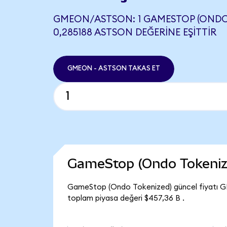
GMEON/ASTSON: 1 GAMESTOP (ONDO
0,285188 ASTSON DEĞERINE EŞITTIR
GMEON - ASTSON TAKAS ET
GameStop (Ondo Tokeniz
GameStop (Ondo Tokenized) güncel fiyatı G
toplam piyasa değeri $457,36 B .