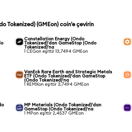
do Tokenized) (GMEon) coin'e çevirin
Constellation Energy (Ondo
do
Tokenized)'dan GameStop (Ondo
Tokenized)'na
1 CEGon eşittir 13,7494 GMEon
VanEck Rare Earth and Strategic Metals
ETF (Ondo Tokenized)'dan GameStop
(Ondo Tokenized)'na
1 REMXon eşittir 3,7494 GMEon
do
MP Materials (Ondo Tokenized)'dan
GameStop (Ondo Tokenized)'na
1 MPon eşittir 2,4537 GMEon