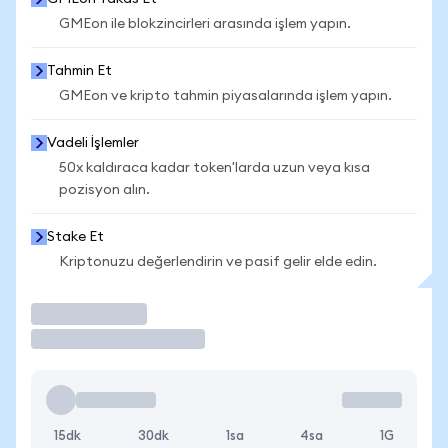
GMEon ile blokzincirleri arasında işlem yapın.
Tahmin Et
GMEon ve kripto tahmin piyasalarında işlem yapın.
Vadeli İşlemler
50x kaldıraca kadar token'larda uzun veya kısa
pozisyon alın.
Stake Et
Kriptonuzu değerlendirin ve pasif gelir elde edin.
İşlem Yap
15dk
30dk
1sa
4sa
1G