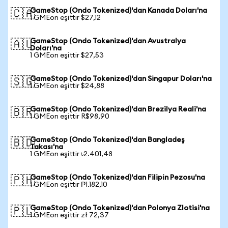
GameStop (Ondo Tokenized)'dan Kanada Doları'na
🇨🇦
1 GMEon eşittir $27,12
GameStop (Ondo Tokenized)'dan Avustralya
🇦🇺
Doları'na
1 GMEon eşittir $27,53
GameStop (Ondo Tokenized)'dan Singapur Doları'na
🇸🇬
1 GMEon eşittir $24,88
GameStop (Ondo Tokenized)'dan Brezilya Reali'na
🇧🇷
1 GMEon eşittir R$98,90
GameStop (Ondo Tokenized)'dan Bangladeş
🇧🇩
Takası'na
1 GMEon eşittir ৳2.401,48
GameStop (Ondo Tokenized)'dan Filipin Pezosu'na
🇵🇭
1 GMEon eşittir ₱1.182,10
GameStop (Ondo Tokenized)'dan Polonya Zlotisi'na
🇵🇱
1 GMEon eşittir zł 72,37