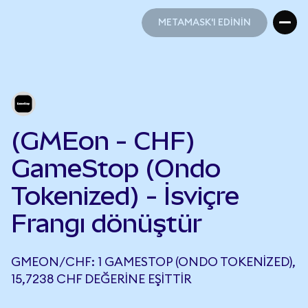
METAMASK'I EDİNİN
METAMASK'I EDİNİN
(GMEon - CHF)
GameStop (Ondo
Tokenized) - İsviçre
Frangı dönüştür
GMEON/CHF: 1 GAMESTOP (ONDO TOKENIZED),
15,7238 CHF DEĞERINE EŞITTIR