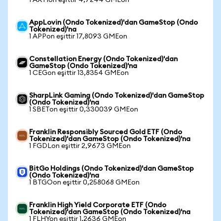
1 AXTIon eşittir 4,7244 GMEon
AppLovin (Ondo Tokenized)'dan GameStop (Ondo
Tokenized)'na
1 APPon eşittir 17,8093 GMEon
Constellation Energy (Ondo Tokenized)'dan
GameStop (Ondo Tokenized)'na
1 CEGon eşittir 13,8354 GMEon
SharpLink Gaming (Ondo Tokenized)'dan GameStop
(Ondo Tokenized)'na
1 SBETon eşittir 0,330039 GMEon
Franklin Responsibly Sourced Gold ETF (Ondo
Tokenized)'dan GameStop (Ondo Tokenized)'na
1 FGDLon eşittir 2,9673 GMEon
BitGo Holdings (Ondo Tokenized)'dan GameStop
(Ondo Tokenized)'na
1 BTGOon eşittir 0,258068 GMEon
Franklin High Yield Corporate ETF (Ondo
Tokenized)'dan GameStop (Ondo Tokenized)'na
1 FLHYon eşittir 1,2636 GMEon