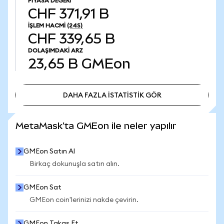
PIYASA DEĞERI
CHF 371,91 B
İŞLEM HACMI
(24S)
CHF 339,65 B
DOLAŞIMDAKI ARZ
23,65 B
GMEon
DAHA FAZLA İSTATİSTİK GÖR
DAHA FAZLA İSTATİSTİK GÖR
MetaMask'ta GMEon ile neler yapılır
GMEon Satın Al
Birkaç dokunuşla satın alın.
GMEon Sat
GMEon coin'lerinizi nakde çevirin.
GMEon Takas Et