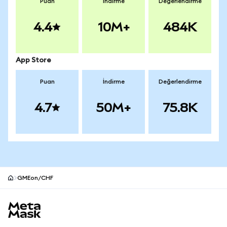
Puan
İndirme
Değerlendirme
4.4
10M+
484K
App Store
Puan
İndirme
Değerlendirme
4.7
50M+
75.8K
GMEon/CHF
MetaMask site alt bilgisi