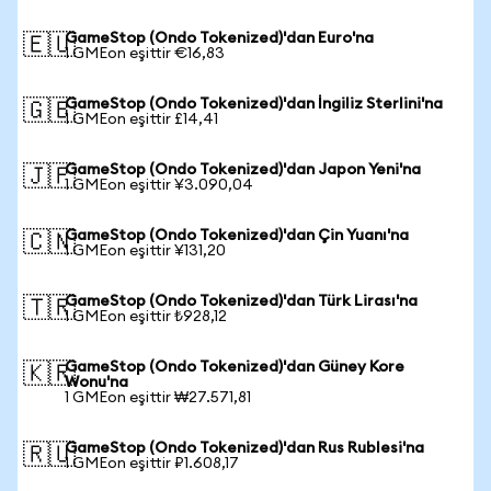
GameStop (Ondo Tokenized)'dan Euro'na
🇪🇺
1 GMEon eşittir €16,83
GameStop (Ondo Tokenized)'dan İngiliz Sterlini'na
🇬🇧
1 GMEon eşittir £14,41
GameStop (Ondo Tokenized)'dan Japon Yeni'na
🇯🇵
1 GMEon eşittir ¥3.090,04
GameStop (Ondo Tokenized)'dan Çin Yuanı'na
🇨🇳
1 GMEon eşittir ¥131,20
GameStop (Ondo Tokenized)'dan Türk Lirası'na
🇹🇷
1 GMEon eşittir ₺928,12
GameStop (Ondo Tokenized)'dan Güney Kore
🇰🇷
Wonu'na
1 GMEon eşittir ₩27.571,81
GameStop (Ondo Tokenized)'dan Rus Rublesi'na
🇷🇺
1 GMEon eşittir ₽1.608,17