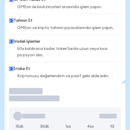
GMEon ile blokzincirleri arasında işlem yapın.
Tahmin Et
GMEon ve kripto tahmin piyasalarında işlem yapın.
Vadeli İşlemler
50x kaldıraca kadar token'larda uzun veya kısa
pozisyon alın.
Stake Et
Kriptonuzu değerlendirin ve pasif gelir elde edin.
İşlem Yap
15dk
30dk
1sa
4sa
1G