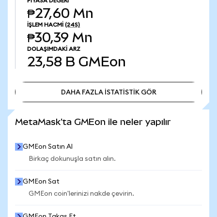
PIYASA DEĞERI
₱27,60 Mn
İŞLEM HACMI
(24S)
₱30,39 Mn
DOLAŞIMDAKI ARZ
23,58 B
GMEon
DAHA FAZLA İSTATİSTİK GÖR
DAHA FAZLA İSTATİSTİK GÖR
MetaMask'ta GMEon ile neler yapılır
GMEon Satın Al
Birkaç dokunuşla satın alın.
GMEon Sat
GMEon coin'lerinizi nakde çevirin.
GMEon Takas Et