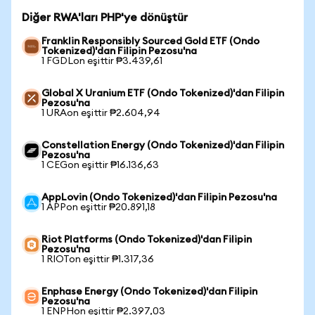
Diğer RWA'ları PHP'ye dönüştür
Franklin Responsibly Sourced Gold ETF (Ondo
Tokenized)'dan Filipin Pezosu'na
1 FGDLon eşittir ₱3.439,61
Global X Uranium ETF (Ondo Tokenized)'dan Filipin
Pezosu'na
1 URAon eşittir ₱2.604,94
Constellation Energy (Ondo Tokenized)'dan Filipin
Pezosu'na
1 CEGon eşittir ₱16.136,63
AppLovin (Ondo Tokenized)'dan Filipin Pezosu'na
1 APPon eşittir ₱20.891,18
Riot Platforms (Ondo Tokenized)'dan Filipin
Pezosu'na
1 RIOTon eşittir ₱1.317,36
Enphase Energy (Ondo Tokenized)'dan Filipin
Pezosu'na
1 ENPHon eşittir ₱2.397,03