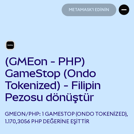
METAMASK'I EDİNİN
METAMASK'I EDİNİN
(GMEon - PHP)
GameStop (Ondo
Tokenized) - Filipin
Pezosu dönüştür
GMEON/PHP: 1 GAMESTOP (ONDO TOKENIZED),
1.170,3056 PHP DEĞERINE EŞITTIR