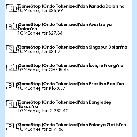
GameStop (Ondo Tokenized)'dan Kanada Doları'na
🇨🇦
1 GMEon eşittir $26,99
GameStop (Ondo Tokenized)'dan Avustralya
🇦🇺
Doları'na
1 GMEon eşittir $27,38
GameStop (Ondo Tokenized)'dan Singapur Doları'na
🇸🇬
1 GMEon eşittir $24,71
GameStop (Ondo Tokenized)'dan İsviçre Frangı'na
🇨🇭
1 GMEon eşittir CHF 15,64
GameStop (Ondo Tokenized)'dan Brezilya Reali'na
🇧🇷
1 GMEon eşittir R$98,57
GameStop (Ondo Tokenized)'dan Bangladeş
🇧🇩
Takası'na
1 GMEon eşittir ৳2.382,40
GameStop (Ondo Tokenized)'dan Polonya Zlotisi'na
🇵🇱
1 GMEon eşittir zł 71,88