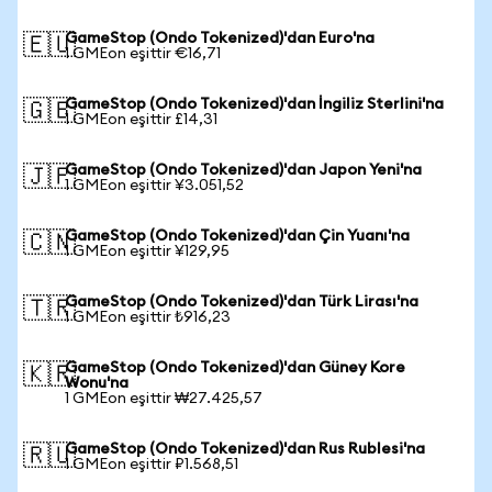
GameStop (Ondo Tokenized)'dan Euro'na
🇪🇺
1 GMEon eşittir €16,71
GameStop (Ondo Tokenized)'dan İngiliz Sterlini'na
🇬🇧
1 GMEon eşittir £14,31
GameStop (Ondo Tokenized)'dan Japon Yeni'na
🇯🇵
1 GMEon eşittir ¥3.051,52
GameStop (Ondo Tokenized)'dan Çin Yuanı'na
🇨🇳
1 GMEon eşittir ¥129,95
GameStop (Ondo Tokenized)'dan Türk Lirası'na
🇹🇷
1 GMEon eşittir ₺916,23
GameStop (Ondo Tokenized)'dan Güney Kore
🇰🇷
Wonu'na
1 GMEon eşittir ₩27.425,57
GameStop (Ondo Tokenized)'dan Rus Rublesi'na
🇷🇺
1 GMEon eşittir ₽1.568,51