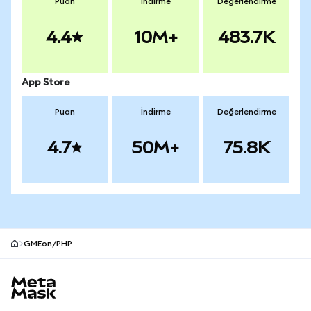
Puan
İndirme
Değerlendirme
4.4
10M+
483.7K
App Store
Puan
İndirme
Değerlendirme
4.7
50M+
75.8K
GMEon/PHP
MetaMask site alt bilgisi