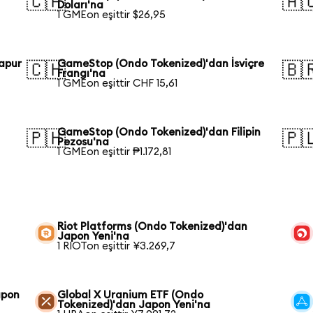
🇨🇦
🇦
Doları'na
1 GMEon eşittir $26,95
apur
GameStop (Ondo Tokenized)'dan İsviçre
🇨🇭
🇧
Frangı'na
1 GMEon eşittir CHF 15,61
GameStop (Ondo Tokenized)'dan Filipin
🇵🇭
🇵
Pezosu'na
1 GMEon eşittir ₱1.172,81
Riot Platforms (Ondo Tokenized)'dan
Japon Yeni'na
1 RIOTon eşittir ¥3.269,7
apon
Global X Uranium ETF (Ondo
Tokenized)'dan Japon Yeni'na