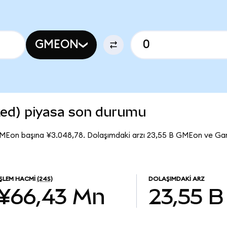
GMEON
ed) piyasa son durumu
GMEon başına ¥3.048,78. Dolaşımdaki arzı 23,55 B GMEon ve 
İŞLEM HACMI
(24S)
DOLAŞIMDAKI ARZ
¥66,43 Mn
23,55 B