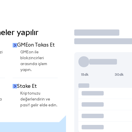
ler yapılır
İşlem Yap
GMEon Takas Et
zi
GMEon ile
blokzincirleri
arasında işlem
yapın.
15dk
30dk
Stake Et
Kriptonuzu
a
değerlendirin ve
pasif gelir elde edin.