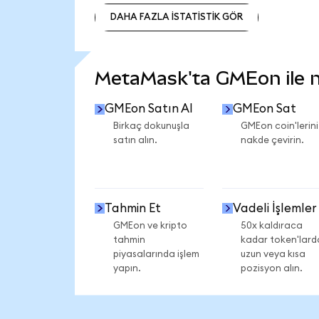
DAHA FAZLA İSTATİSTİK GÖR
DAHA FAZLA İSTATİSTİK GÖR
MetaMask'ta GMEon ile ne
GMEon Satın Al
GMEon Sat
Birkaç dokunuşla
GMEon coin'lerini
satın alın.
nakde çevirin.
Tahmin Et
Vadeli İşlemler
GMEon ve kripto
50x kaldıraca
tahmin
kadar token'lard
piyasalarında işlem
uzun veya kısa
yapın.
pozisyon alın.