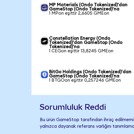
MP Materials (Ondo Tokenized)'dan
GameStop (Ondo Tokenized)'na
1 MPon eşittir 2,6605 GMEon
Constellation Energy (Ondo
Tokenized)'dan GameStop (Ondo
Tokenized)'na
1 CEGon eşittir 13,8245 GMEon
BitGo Holdings (Ondo Tokenized)'dan
GameStop (Ondo Tokenized)'na
1 BTGOon eşittir 0,257246 GMEon
Sorumluluk Reddi
Bu ürün GameStop tarafından ihraç edilmemiş,
yalnızca dayanak referans varlığını tanımlama