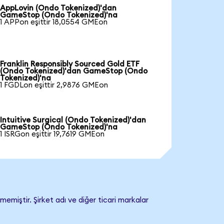
AppLovin (Ondo Tokenized)'dan
GameStop (Ondo Tokenized)'na
1 APPon eşittir 18,0554 GMEon
Franklin Responsibly Sourced Gold ETF
(Ondo Tokenized)'dan GameStop (Ondo
Tokenized)'na
1 FGDLon eşittir 2,9876 GMEon
Intuitive Surgical (Ondo Tokenized)'dan
GameStop (Ondo Tokenized)'na
1 ISRGon eşittir 19,7619 GMEon
miştir. Şirket adı ve diğer ticari markalar