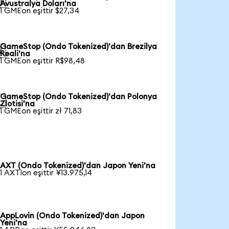

Avustralya Doları'na
1 GMEon eşittir $27,34
GameStop (Ondo Tokenized)'dan Brezilya

Reali'na
1 GMEon eşittir R$98,48
GameStop (Ondo Tokenized)'dan Polonya

Zlotisi'na
1 GMEon eşittir zł 71,83
AXT (Ondo Tokenized)'dan Japon Yeni'na
1 AXTIon eşittir ¥13.975,14
AppLovin (Ondo Tokenized)'dan Japon
Yeni'na