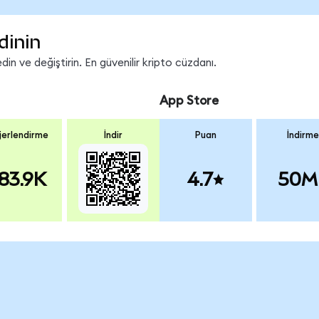
dinin
n ve değiştirin. En güvenilir kripto cüzdanı.
App Store
erlendirme
İndir
Puan
İndirme
83.9K
4.7
50M