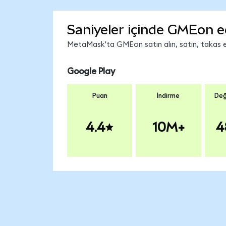
Saniyeler içinde GMEon e
MetaMask'ta GMEon satın alın, satın, takas edi
Google Play
Puan
İndirme
Değ
4.4
10M+
4