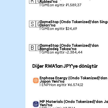
🇷🇺
Rublesi'na
1 GMEon eşittir ₽1.589,37
GameStop (Ondo Tokenized)'dan Sing
🇸🇬
Doları'na
1 GMEon eşittir $24,69
GameStop (Ondo Tokenized)'dan
🇧🇩
Bangladeş Takası'na
1 GMEon eşittir ৳2.384,44
Diğer RWA'ları JPY'ye dönüştür
Enphase Energy (Ondo Tokenized)'dan
Japon Yeni'na
1 ENPHon eşittir ¥6.574,12
MP Materials (Ondo Tokenized)'dan J
Yeni'na