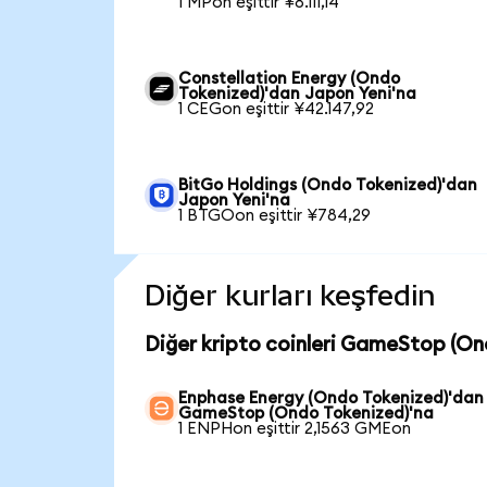
1 MPon eşittir ¥8.111,14
Constellation Energy (Ondo
Tokenized)'dan Japon Yeni'na
1 CEGon eşittir ¥42.147,92
BitGo Holdings (Ondo Tokenized)'dan
Japon Yeni'na
1 BTGOon eşittir ¥784,29
Diğer kurları keşfedin
Diğer kripto coinleri GameStop (On
Enphase Energy (Ondo Tokenized)'dan
GameStop (Ondo Tokenized)'na
1 ENPHon eşittir 2,1563 GMEon