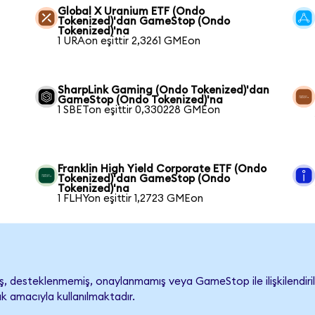
Global X Uranium ETF (Ondo
Tokenized)'dan GameStop (Ondo
Tokenized)'na
1 URAon eşittir 2,3261 GMEon
SharpLink Gaming (Ondo Tokenized)'dan
GameStop (Ondo Tokenized)'na
1 SBETon eşittir 0,330228 GMEon
Franklin High Yield Corporate ETF (Ondo
Tokenized)'dan GameStop (Ondo
Tokenized)'na
1 FLHYon eşittir 1,2723 GMEon
 desteklenmemiş, onaylanmamış veya GameStop ile ilişkilendirilme
k amacıyla kullanılmaktadır.