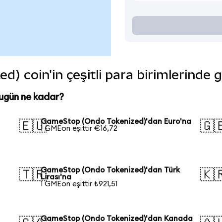
 coin'in çeşitli para birimlerinde 
ugün ne kadar?
GameStop (Ondo Tokenized)'dan Euro'na
🇪🇺
🇬
1 GMEon eşittir €16,72
GameStop (Ondo Tokenized)'dan Türk
🇹🇷
🇰
Lirası'na
1 GMEon eşittir ₺921,51
GameStop (Ondo Tokenized)'dan Kanada