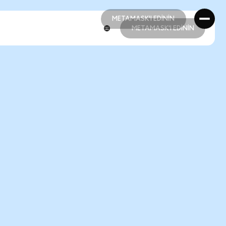
METAMASK'I EDİNİN
METAMASK'I EDİNİN
METAMASK'I EDİNİN
METAMASK'I EDİNİN