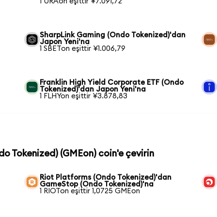
1 URAon eşittir ¥7.091,72
SharpLink Gaming (Ondo Tokenized)'dan
Japon Yeni'na
1 SBETon eşittir ¥1.006,79
Franklin High Yield Corporate ETF (Ondo
Tokenized)'dan Japon Yeni'na
1 FLHYon eşittir ¥3.878,83
do Tokenized) (GMEon) coin'e çevirin
Riot Platforms (Ondo Tokenized)'dan
GameStop (Ondo Tokenized)'na
1 RIOTon eşittir 1,0725 GMEon