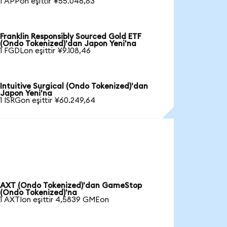
1 APPon eşittir ¥55.046,83
Franklin Responsibly Sourced Gold ETF
(Ondo Tokenized)'dan Japon Yeni'na
1 FGDLon eşittir ¥9.108,46
Intuitive Surgical (Ondo Tokenized)'dan
Japon Yeni'na
1 ISRGon eşittir ¥60.249,64
AXT (Ondo Tokenized)'dan GameStop
(Ondo Tokenized)'na
1 AXTIon eşittir 4,5839 GMEon