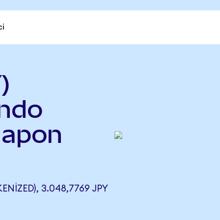
ci
)
ndo
Japon
IZED), 3.048,7769 JPY