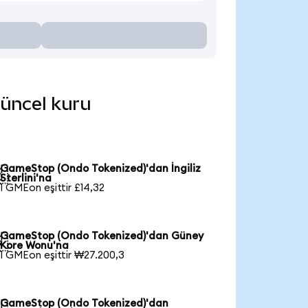
güncel kuru
GameStop (Ondo Tokenized)'dan İngiliz

Sterlini'na
1 GMEon eşittir £14,32
GameStop (Ondo Tokenized)'dan Güney

Kore Wonu'na
1 GMEon eşittir ₩27.200,3
GameStop (Ondo Tokenized)'dan