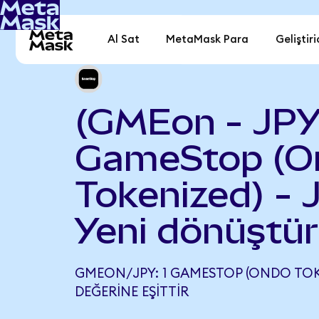
Al Sat
MetaMask Para
Geliştiri
(GMEon - JPY
GameStop (O
Tokenized) - 
Yeni dönüştür
GMEON/JPY: 1 GAMESTOP (ONDO TOKEN
DEĞERINE EŞITTIR