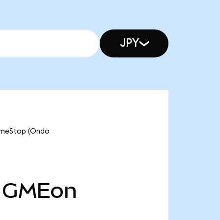
JPY
GameStop (Ondo
GMEon