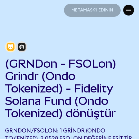
METAMASK'I EDİNİN
METAMASK'I EDİNİN
(GRNDon - FSOLon)
Grindr (Ondo
Tokenized) - Fidelity
Solana Fund (Ondo
Tokenized) dönüştür
GRNDON/FSOLON: 1 GRINDR (ONDO
TOKENIZED), 2,0538 FSOLON DEĞERINE EŞITTIR