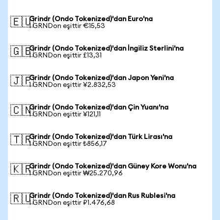
Grindr (Ondo Tokenized)'dan Euro'na
🇪🇺
1 GRNDon eşittir €15,53
Grindr (Ondo Tokenized)'dan İngiliz Sterlini'na
🇬🇧
1 GRNDon eşittir £13,31
Grindr (Ondo Tokenized)'dan Japon Yeni'na
🇯🇵
1 GRNDon eşittir ¥2.832,53
Grindr (Ondo Tokenized)'dan Çin Yuanı'na
🇨🇳
1 GRNDon eşittir ¥121,11
Grindr (Ondo Tokenized)'dan Türk Lirası'na
🇹🇷
1 GRNDon eşittir ₺856,17
Grindr (Ondo Tokenized)'dan Güney Kore Wonu'na
🇰🇷
1 GRNDon eşittir ₩25.270,96
Grindr (Ondo Tokenized)'dan Rus Rublesi'na
🇷🇺
1 GRNDon eşittir ₽1.476,68