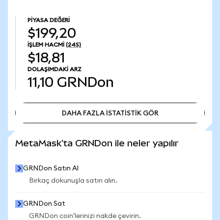
PIYASA DEĞERI
$199,20
İŞLEM HACMI
(24S)
$18,81
DOLAŞIMDAKI ARZ
11,10
GRNDon
DAHA FAZLA İSTATİSTİK GÖR
DAHA FAZLA İSTATİSTİK GÖR
MetaMask'ta GRNDon ile neler yapılır
GRNDon Satın Al
Birkaç dokunuşla satın alın.
GRNDon Sat
GRNDon coin'lerinizi nakde çevirin.