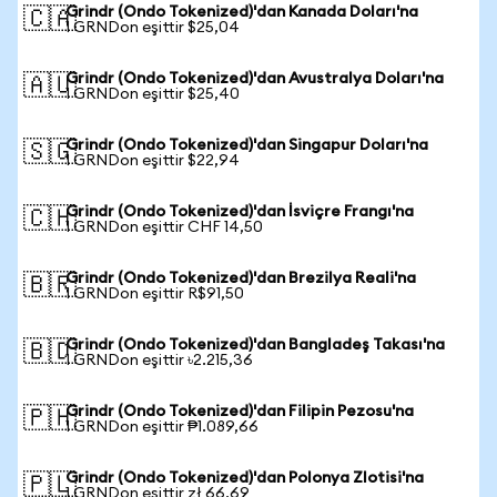
Grindr (Ondo Tokenized)'dan Kanada Doları'na
🇨🇦
1 GRNDon eşittir $25,04
Grindr (Ondo Tokenized)'dan Avustralya Doları'na
🇦🇺
1 GRNDon eşittir $25,40
Grindr (Ondo Tokenized)'dan Singapur Doları'na
🇸🇬
1 GRNDon eşittir $22,94
Grindr (Ondo Tokenized)'dan İsviçre Frangı'na
🇨🇭
1 GRNDon eşittir CHF 14,50
Grindr (Ondo Tokenized)'dan Brezilya Reali'na
🇧🇷
1 GRNDon eşittir R$91,50
Grindr (Ondo Tokenized)'dan Bangladeş Takası'na
🇧🇩
1 GRNDon eşittir ৳2.215,36
Grindr (Ondo Tokenized)'dan Filipin Pezosu'na
🇵🇭
1 GRNDon eşittir ₱1.089,66
Grindr (Ondo Tokenized)'dan Polonya Zlotisi'na
🇵🇱
1 GRNDon eşittir zł 66,69