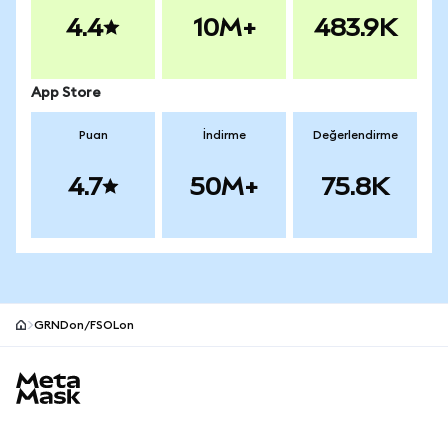
4.4
10M+
483.9K
App Store
Puan
İndirme
Değerlendirme
4.7
50M+
75.8K
GRNDon/FSOLon
MetaMask site alt bilgisi