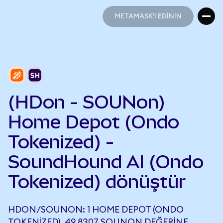
METAMASK'I EDİNİN
METAMASK'I EDİNİN
(HDon - SOUNon)
Home Depot (Ondo
Tokenized) -
SoundHound AI (Ondo
Tokenized) dönüştür
HDON/SOUNON: 1 HOME DEPOT (ONDO
TOKENIZED), 49,8307 SOUNON DEĞERINE