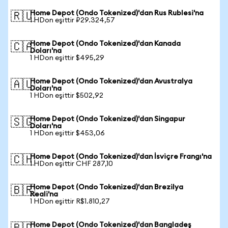
Home Depot (Ondo Tokenized)'dan Rus Rublesi'na
🇷🇺
1 HDon eşittir ₽29.324,57
Home Depot (Ondo Tokenized)'dan Kanada
🇨🇦
Doları'na
1 HDon eşittir $495,29
Home Depot (Ondo Tokenized)'dan Avustralya
🇦🇺
Doları'na
1 HDon eşittir $502,92
Home Depot (Ondo Tokenized)'dan Singapur
🇸🇬
Doları'na
1 HDon eşittir $453,06
Home Depot (Ondo Tokenized)'dan İsviçre Frangı'na
🇨🇭
1 HDon eşittir CHF 287,10
Home Depot (Ondo Tokenized)'dan Brezilya
🇧🇷
Reali'na
1 HDon eşittir R$1.810,27
Home Depot (Ondo Tokenized)'dan Bangladeş