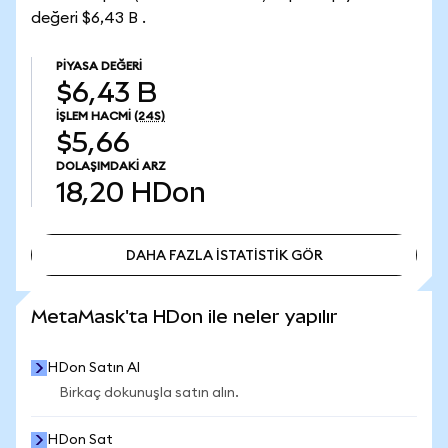
değeri $6,43 B .
PIYASA DEĞERI
$6,43 B
İŞLEM HACMI
(24S)
$5,66
DOLAŞIMDAKI ARZ
18,20
HDon
DAHA FAZLA İSTATİSTİK GÖR
DAHA FAZLA İSTATİSTİK GÖR
MetaMask'ta HDon ile neler yapılır
HDon Satın Al
Birkaç dokunuşla satın alın.
HDon Sat