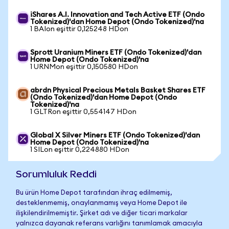
iShares A.I. Innovation and Tech Active ETF (Ondo
Tokenized)'dan Home Depot (Ondo Tokenized)'na
1 BAIon eşittir 0,125248 HDon
Sprott Uranium Miners ETF (Ondo Tokenized)'dan
Home Depot (Ondo Tokenized)'na
1 URNMon eşittir 0,150580 HDon
abrdn Physical Precious Metals Basket Shares ETF
(Ondo Tokenized)'dan Home Depot (Ondo
Tokenized)'na
1 GLTRon eşittir 0,554147 HDon
Global X Silver Miners ETF (Ondo Tokenized)'dan
Home Depot (Ondo Tokenized)'na
1 SILon eşittir 0,224880 HDon
Sorumluluk Reddi
Bu ürün Home Depot tarafından ihraç edilmemiş,
desteklenmemiş, onaylanmamış veya Home Depot ile
ilişkilendirilmemiştir. Şirket adı ve diğer ticari markalar
yalnızca dayanak referans varlığını tanımlamak amacıyla