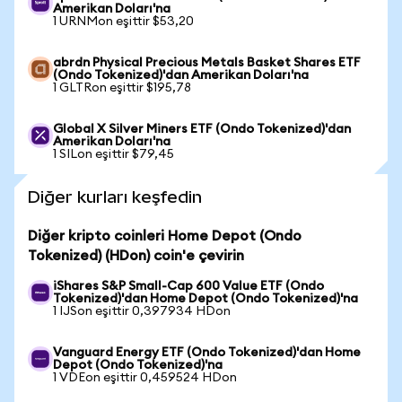
Amerikan Doları'na
1 URNMon eşittir $53,20
abrdn Physical Precious Metals Basket Shares ETF
(Ondo Tokenized)'dan Amerikan Doları'na
1 GLTRon eşittir $195,78
Global X Silver Miners ETF (Ondo Tokenized)'dan
Amerikan Doları'na
1 SILon eşittir $79,45
Diğer kurları keşfedin
Diğer kripto coinleri Home Depot (Ondo
Tokenized) (HDon) coin'e çevirin
iShares S&P Small-Cap 600 Value ETF (Ondo
Tokenized)'dan Home Depot (Ondo Tokenized)'na
1 IJSon eşittir 0,397934 HDon
Vanguard Energy ETF (Ondo Tokenized)'dan Home
Depot (Ondo Tokenized)'na
1 VDEon eşittir 0,459524 HDon