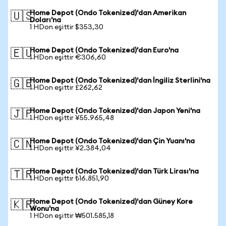
Home Depot (Ondo Tokenized)'dan Amerikan
🇺🇸
Doları'na
1 HDon eşittir $353,30
Home Depot (Ondo Tokenized)'dan Euro'na
🇪🇺
1 HDon eşittir €306,60
Home Depot (Ondo Tokenized)'dan İngiliz Sterlini'na
🇬🇧
1 HDon eşittir £262,62
Home Depot (Ondo Tokenized)'dan Japon Yeni'na
🇯🇵
1 HDon eşittir ¥55.965,48
Home Depot (Ondo Tokenized)'dan Çin Yuanı'na
🇨🇳
1 HDon eşittir ¥2.384,04
Home Depot (Ondo Tokenized)'dan Türk Lirası'na
🇹🇷
1 HDon eşittir ₺16.851,90
Home Depot (Ondo Tokenized)'dan Güney Kore
🇰🇷
Wonu'na
1 HDon eşittir ₩501.585,18