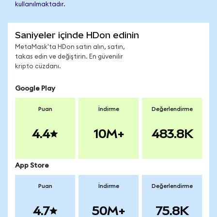
kullanılmaktadır.
Saniyeler içinde HDon edinin
MetaMask'ta HDon satın alın, satın,
takas edin ve değiştirin. En güvenilir
kripto cüzdanı.
Google Play
Puan
İndirme
Değerlendirme
4.4
10M+
483.8K
App Store
Puan
İndirme
Değerlendirme
4.7
50M+
75.8K