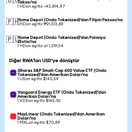
🇧🇩
Takası'na
1 HDon eşittir ৳43.814,97
Home Depot (Ondo Tokenized)'dan Filipin Pezosu'na
🇵🇭
1 HDon eşittir ₱21.513,88
Home Depot (Ondo Tokenized)'dan Polonya
🇵🇱
Zlotisi'na
1 HDon eşittir zł 1.319,54
Diğer RWA'ları USD'ye dönüştür
iShares S&P Small-Cap 600 Value ETF (Ondo
Tokenized)'dan Amerikan Doları'na
1 IJSon eşittir $140,59
Vanguard Energy ETF (Ondo Tokenized)'dan
Amerikan Doları'na
1 VDEon eşittir $162,35
MaxLinear (Ondo Tokenized)'dan Amerikan
Doları'na
1 MXLon eşittir $70,89