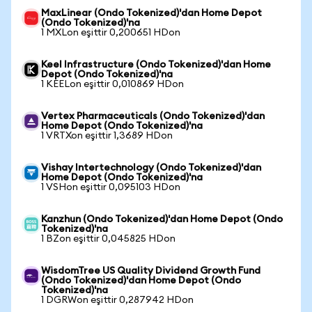
MaxLinear (Ondo Tokenized)'dan Home Depot
(Ondo Tokenized)'na
1 MXLon eşittir 0,200651 HDon
Keel Infrastructure (Ondo Tokenized)'dan Home
Depot (Ondo Tokenized)'na
1 KEELon eşittir 0,010869 HDon
Vertex Pharmaceuticals (Ondo Tokenized)'dan
Home Depot (Ondo Tokenized)'na
1 VRTXon eşittir 1,3689 HDon
Vishay Intertechnology (Ondo Tokenized)'dan
Home Depot (Ondo Tokenized)'na
1 VSHon eşittir 0,095103 HDon
Kanzhun (Ondo Tokenized)'dan Home Depot (Ondo
Tokenized)'na
1 BZon eşittir 0,045825 HDon
WisdomTree US Quality Dividend Growth Fund
(Ondo Tokenized)'dan Home Depot (Ondo
Tokenized)'na
1 DGRWon eşittir 0,287942 HDon