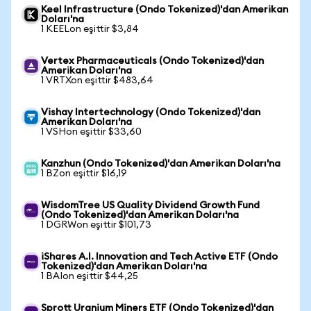
Keel Infrastructure (Ondo Tokenized)'dan Amerikan
Doları'na
1 KEELon eşittir $3,84
Vertex Pharmaceuticals (Ondo Tokenized)'dan
Amerikan Doları'na
1 VRTXon eşittir $483,64
Vishay Intertechnology (Ondo Tokenized)'dan
Amerikan Doları'na
1 VSHon eşittir $33,60
Kanzhun (Ondo Tokenized)'dan Amerikan Doları'na
1 BZon eşittir $16,19
WisdomTree US Quality Dividend Growth Fund
(Ondo Tokenized)'dan Amerikan Doları'na
1 DGRWon eşittir $101,73
iShares A.I. Innovation and Tech Active ETF (Ondo
Tokenized)'dan Amerikan Doları'na
1 BAIon eşittir $44,25
Sprott Uranium Miners ETF (Ondo Tokenized)'dan