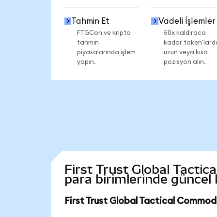
Tahmin Et
Vadeli İşlemler
FTGCon ve kripto
50x kaldıraca
tahmin
kadar token'lard
piyasalarında işlem
uzun veya kısa
yapın.
pozisyon alın.
First Trust Global Tactic
para birimlerinde güncel
First Trust Global Tactical Commod