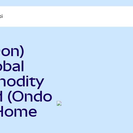
ci
on)
obal
modity
d (Ondo
 Home