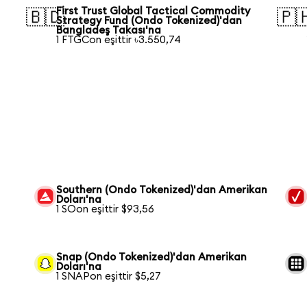
First Trust Global Tactical Commodity
🇧🇩
🇵
Strategy Fund (Ondo Tokenized)'dan
Bangladeş Takası'na
1 FTGCon eşittir ৳3.550,74
Southern (Ondo Tokenized)'dan Amerikan
Doları'na
1 SOon eşittir $93,56
Snap (Ondo Tokenized)'dan Amerikan
Doları'na
1 SNAPon eşittir $5,27