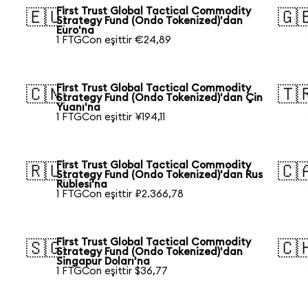
First Trust Global Tactical Commodity
🇪🇺
🇬
Strategy Fund (Ondo Tokenized)'dan
Euro'na
1 FTGCon eşittir €24,89
First Trust Global Tactical Commodity
🇨🇳
🇹
Strategy Fund (Ondo Tokenized)'dan Çin
Yuanı'na
1 FTGCon eşittir ¥194,11
First Trust Global Tactical Commodity
🇷🇺
🇨
Strategy Fund (Ondo Tokenized)'dan Rus
Rublesi'na
1 FTGCon eşittir ₽2.366,78
First Trust Global Tactical Commodity
🇸🇬
🇨
Strategy Fund (Ondo Tokenized)'dan
Singapur Doları'na
1 FTGCon eşittir $36,77