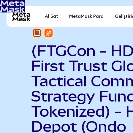
Al Sat
MetaMask Para
Geliştiri
(FTGCon - HD
First Trust Gl
Tactical Com
Strategy Fun
Tokenized) -
Depot (Ondo