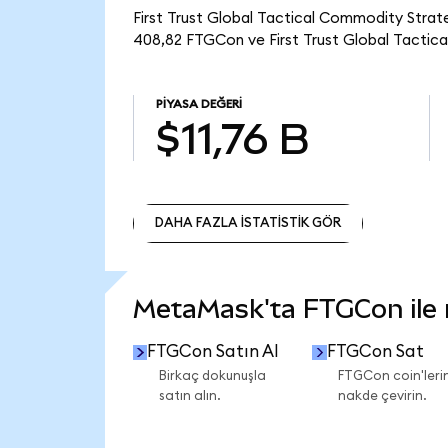
First Trust Global Tactical Commodity Strat
408,82 FTGCon ve First Trust Global Tactica
PIYASA DEĞERI
$11,76 B
DAHA FAZLA İSTATİSTİK GÖR
DAHA FAZLA İSTATİSTİK GÖR
MetaMask'ta FTGCon ile n
FTGCon Satın Al
FTGCon Sat
Birkaç dokunuşla
FTGCon coin'lerin
satın alın.
nakde çevirin.