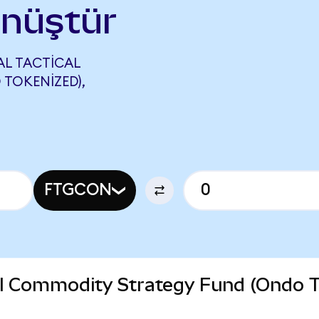
önüştür
AL TACTICAL
TOKENIZED),
FTGCON
cal Commodity Strategy Fund (Ondo 