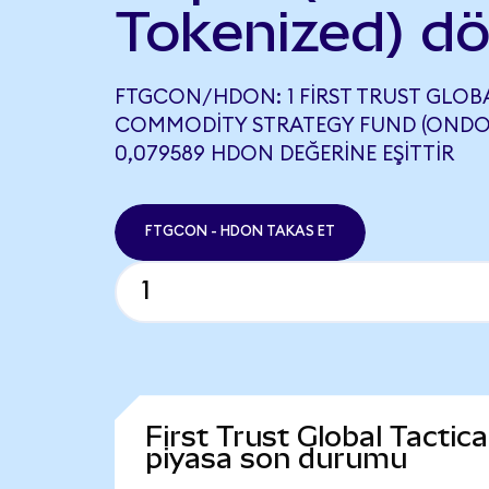
Tokenized) d
FTGCON/HDON: 1 FIRST TRUST GLOB
COMMODITY STRATEGY FUND (ONDO 
0,079589 HDON DEĞERINE EŞITTIR
FTGCON - HDON TAKAS ET
First Trust Global Tacti
piyasa son durumu