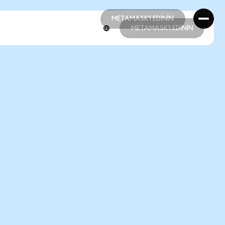
METAMASK'I EDİNİN
METAMASK'I EDİNİN
METAMASK'I EDİNİN
METAMASK'I EDİNİN