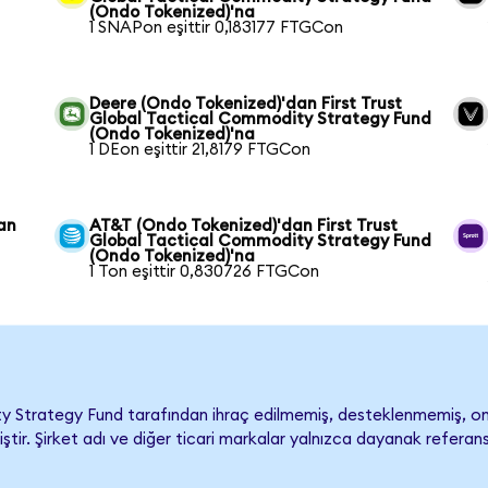
(Ondo Tokenized)'na
1 SNAPon eşittir 0,183177 FTGCon
Deere (Ondo Tokenized)'dan First Trust
Global Tactical Commodity Strategy Fund
(Ondo Tokenized)'na
1 DEon eşittir 21,8179 FTGCon
an
AT&T (Ondo Tokenized)'dan First Trust
Global Tactical Commodity Strategy Fund
(Ondo Tokenized)'na
1 Ton eşittir 0,830726 FTGCon
ty Strategy Fund tarafından ihraç edilmemiş, desteklenmemiş, on
ştir. Şirket adı ve diğer ticari markalar yalnızca dayanak referan