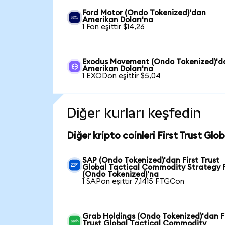
Ford Motor (Ondo Tokenized)'dan
Amerikan Doları'na
1 Fon eşittir $14,26
Exodus Movement (Ondo Tokenized)'d
Amerikan Doları'na
1 EXODon eşittir $5,04
Diğer kurları keşfedin
Diğer kripto coinleri First Trust G
SAP (Ondo Tokenized)'dan First Trust
Global Tactical Commodity Strategy 
(Ondo Tokenized)'na
1 SAPon eşittir 7,1415 FTGCon
Grab Holdings (Ondo Tokenized)'dan F
Trust Global Tactical Commodity