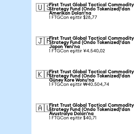
First Trust Global Tactical Commodity
🇺🇸
Strategy Fund (Ondo Tokenized)'dan
Amerikan Doları'na
1 FTGCon eşittir $28,77
First Trust Global Tactical Commodity
🇯🇵
Strategy Fund (Ondo Tokenized)'dan
Japon Yeni'na
1 FTGCon eşittir ¥4.540,02
First Trust Global Tactical Commodity
🇰🇷
Strategy Fund (Ondo Tokenized)'dan
Güney Kore Wonu'na
1 FTGCon eşittir ₩40.504,74
First Trust Global Tactical Commodity
🇦🇺
Strategy Fund (Ondo Tokenized)'dan
Avustralya Doları'na
1 FTGCon eşittir $40,71