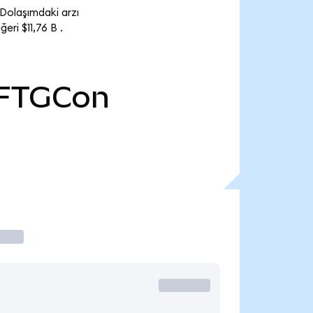
Dolaşımdaki arzı
ri $11,76 B .
FTGCon