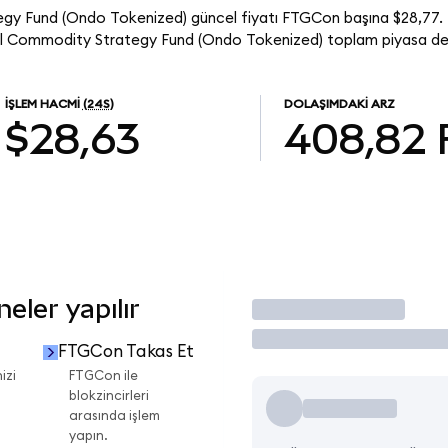
egy Fund (Ondo Tokenized) güncel fiyatı FTGCon başına $28,77. 
l Commodity Strategy Fund (Ondo Tokenized) toplam piyasa değe
İŞLEM HACMI
(24S)
DOLAŞIMDAKI ARZ
$28,63
408,82
eler yapılır
İşlem Yap
FTGCon Takas Et
izi
FTGCon ile
blokzincirleri
arasında işlem
yapın.