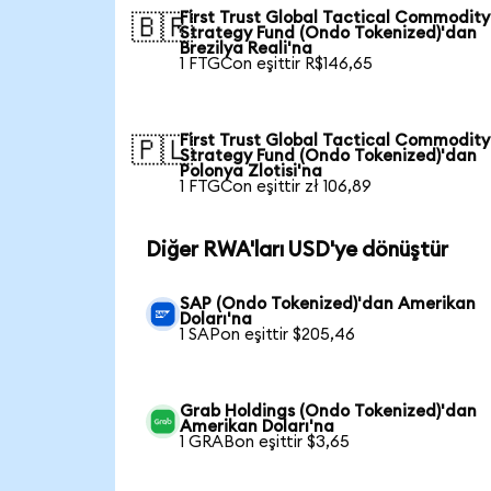
First Trust Global Tactical Commodity
🇧🇷
Strategy Fund (Ondo Tokenized)'dan
Brezilya Reali'na
1 FTGCon eşittir R$146,65
First Trust Global Tactical Commodity
🇵🇱
Strategy Fund (Ondo Tokenized)'dan
Polonya Zlotisi'na
1 FTGCon eşittir zł 106,89
Diğer RWA'ları USD'ye dönüştür
SAP (Ondo Tokenized)'dan Amerikan
Doları'na
1 SAPon eşittir $205,46
Grab Holdings (Ondo Tokenized)'dan
Amerikan Doları'na
1 GRABon eşittir $3,65