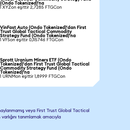
(Ondo Tokenized)'na
1 XYZon eşittir 2,7285 FTGCon
VinFast Auto (Ondo Tokenized)'dan First
Trust Global Tactical Commodity
Strategy Fund (Ondo Tokenized)'na
1 VFSon eşittir 0,115746 FTGCon
Sprott Uranium Miners ETF (Ondo
Tokenized)'dan First Trust Global Tactical
Commodity Strategy Fund (Ondo
Tokenized)'na
1 URNMon eşittir 1,8999 FTGCon
aylanmamış veya First Trust Global Tactical
s varlığını tanımlamak amacıyla