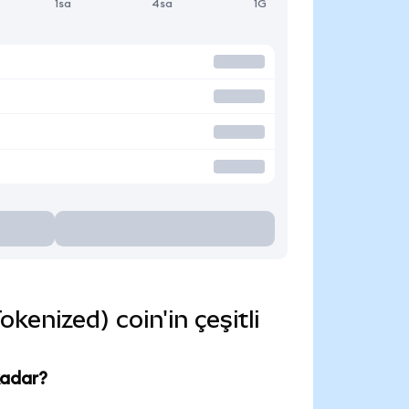
1sa
4sa
1G
enized) coin'in çeşitli
kadar?