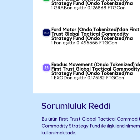
Strategy Fund (Ondo Tokenized)'na
1 GRABon eşittir 0,126868 FTGCon
Ford Motor (Ondo Tokenized)'dan First
Trust Global Tactical Commodity
Strategy Fund (Ondo Tokenized)'na
1 Fon eşittir 0,495655 FTGCon
Exodus Movement (Ondo Tokenized)'d
First Trust Global Tactical Commodity
Strategy Fund (Ondo Tokenized)'na
1 EXODon eşittir 0,175182 FTGCon
Sorumluluk Reddi
Bu ürün First Trust Global Tactical Commodi
Commodity Strategy Fund ile ilişkilendirilmemi
kullanılmaktadır.