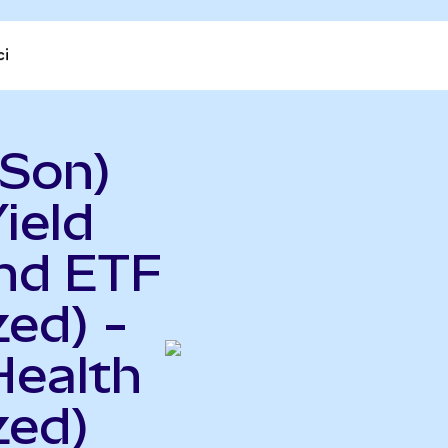
ci
Son)
ield
nd ETF
ed) -
Health
zed)