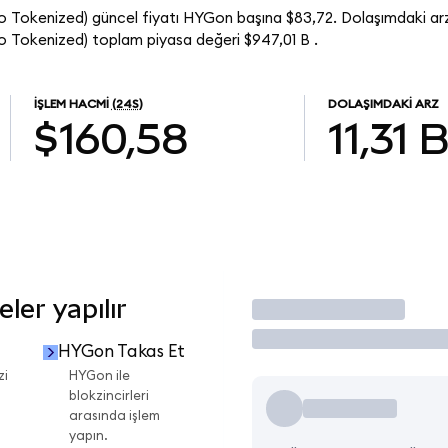
 Tokenized) güncel fiyatı HYGon başına $83,72. Dolaşımdaki arz
 Tokenized) toplam piyasa değeri $947,01 B .
İŞLEM HACMI
(24S)
DOLAŞIMDAKI ARZ
$160,58
11,31 
ler yapılır
İşlem Yap
HYGon Takas Et
zi
HYGon ile
blokzincirleri
arasında işlem
yapın.