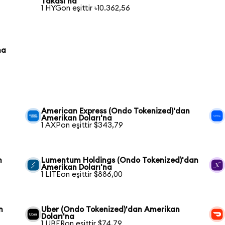
Takası'na
1 HYGon eşittir ৳10.362,56
na
American Express (Ondo Tokenized)'dan
Amerikan Doları'na
1 AXPon eşittir $343,79
n
Lumentum Holdings (Ondo Tokenized)'dan
Amerikan Doları'na
1 LITEon eşittir $886,00
n
Uber (Ondo Tokenized)'dan Amerikan
Doları'na
1 UBERon eşittir $74,79