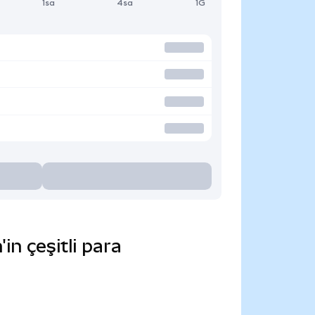
1sa
4sa
1G
n çeşitli para