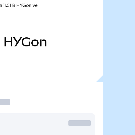
ı 11,31 B HYGon ve
B
HYGon