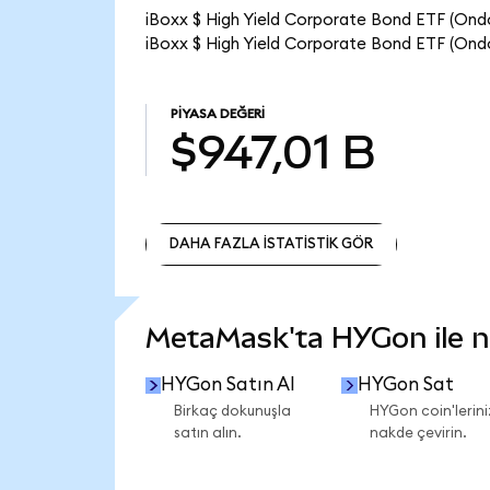
iBoxx $ High Yield Corporate Bond ETF (Ondo
iBoxx $ High Yield Corporate Bond ETF (Ondo
PIYASA DEĞERI
$947,01 B
DAHA FAZLA İSTATİSTİK GÖR
DAHA FAZLA İSTATİSTİK GÖR
MetaMask'ta HYGon ile ne
HYGon Satın Al
HYGon Sat
Birkaç dokunuşla
HYGon coin'lerini
satın alın.
nakde çevirin.