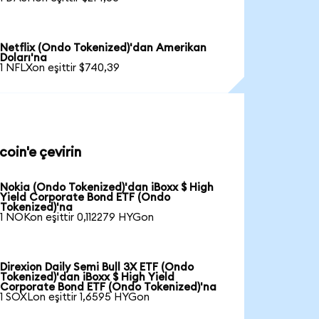
Netflix (Ondo Tokenized)'dan Amerikan
Doları'na
1 NFLXon eşittir $740,39
oin'e çevirin
Nokia (Ondo Tokenized)'dan iBoxx $ High
Yield Corporate Bond ETF (Ondo
Tokenized)'na
1 NOKon eşittir 0,112279 HYGon
Direxion Daily Semi Bull 3X ETF (Ondo
Tokenized)'dan iBoxx $ High Yield
Corporate Bond ETF (Ondo Tokenized)'na
1 SOXLon eşittir 1,6595 HYGon