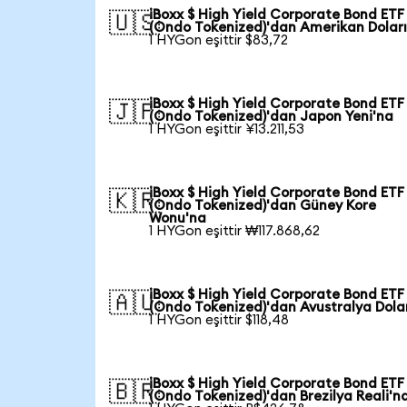
iBoxx $ High Yield Corporate Bond ETF
🇺🇸
(Ondo Tokenized)'dan Amerikan Doları
1 HYGon eşittir $83,72
iBoxx $ High Yield Corporate Bond ETF
🇯🇵
(Ondo Tokenized)'dan Japon Yeni'na
1 HYGon eşittir ¥13.211,53
iBoxx $ High Yield Corporate Bond ETF
🇰🇷
(Ondo Tokenized)'dan Güney Kore
Wonu'na
1 HYGon eşittir ₩117.868,62
iBoxx $ High Yield Corporate Bond ETF
🇦🇺
(Ondo Tokenized)'dan Avustralya Dola
1 HYGon eşittir $118,48
iBoxx $ High Yield Corporate Bond ETF
🇧🇷
(Ondo Tokenized)'dan Brezilya Reali'n