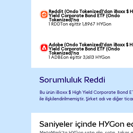
Reddit (Ondo Tokenized)'dan iBoxx $ 
Yield Corporate Bond ETF (Ondo
Tokenized)'na
1 RDDTon eşittir 1,8967 HYGon
Adobe (Ondo Tokenized)'dan iBoxx $ H
Yield Corporate Bond ETF (Ondo
Tokenized)'na
1 ADBEon eşittir 3,1613 HYGon
Sorumluluk Reddi
Bu ürün iBoxx $ High Yield Corporate Bond 
ile ilişkilendirilmemiştir. Şirket adı ve diğer 
Saniyeler içinde HYGon e
MetaMask'ta HYGon satın alın, satın, takas edi