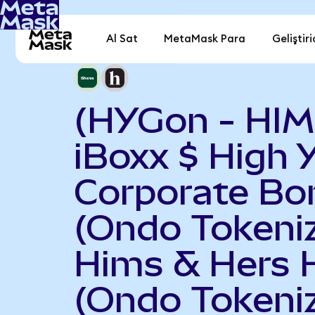
Al Sat
MetaMask Para
Geliştiri
(HYGon - HIM
iBoxx $ High Y
Corporate Bo
(Ondo Tokeniz
Hims & Hers 
(Ondo Tokeni