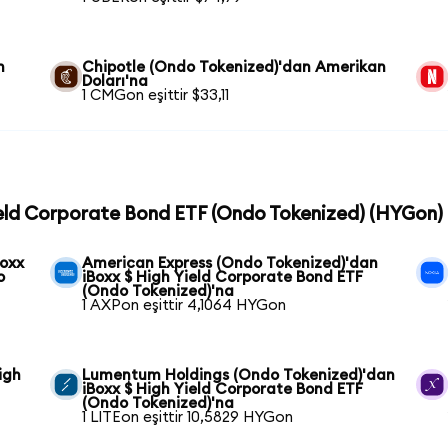
n
Chipotle (Ondo Tokenized)'dan Amerikan
Doları'na
1 CMGon eşittir $33,11
Yield Corporate Bond ETF (Ondo Tokenized) (HYGon) c
Boxx
American Express (Ondo Tokenized)'dan
o
iBoxx $ High Yield Corporate Bond ETF
(Ondo Tokenized)'na
1 AXPon eşittir 4,1064 HYGon
igh
Lumentum Holdings (Ondo Tokenized)'dan
iBoxx $ High Yield Corporate Bond ETF
(Ondo Tokenized)'na
1 LITEon eşittir 10,5829 HYGon