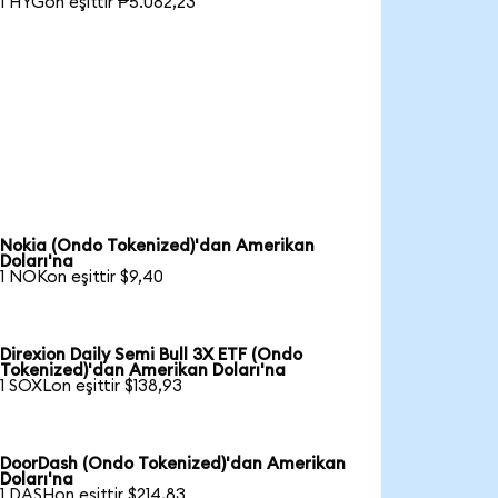
1 HYGon eşittir ₱5.082,23
Nokia (Ondo Tokenized)'dan Amerikan
Doları'na
1 NOKon eşittir $9,40
Direxion Daily Semi Bull 3X ETF (Ondo
Tokenized)'dan Amerikan Doları'na
1 SOXLon eşittir $138,93
DoorDash (Ondo Tokenized)'dan Amerikan
Doları'na
1 DASHon eşittir $214,83