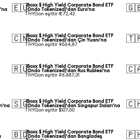
iBoxx $ High Yield Corporate Bond ETF
🇪🇺
🇬
'na
(Ondo Tokenized)'dan Euro'na
1 HYGon eşittir €72,42
iBoxx $ High Yield Corporate Bond ETF
🇨🇳
🇹
(Ondo Tokenized)'dan Çin Yuanı'na
1 HYGon eşittir ¥564,87
iBoxx $ High Yield Corporate Bond ETF
🇷🇺
🇨
(Ondo Tokenized)'dan Rus Rublesi'na
1 HYGon eşittir ₽6.887,31
iBoxx $ High Yield Corporate Bond ETF
🇸🇬
🇨
rı'na
(Ondo Tokenized)'dan Singapur Doları'na
1 HYGon eşittir $107,00
iBoxx $ High Yield Corporate Bond ETF
🇧🇩
🇵
a
(Ondo Tokenized)'dan Bangladeş