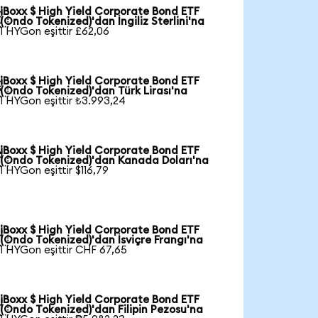
iBoxx $ High Yield Corporate Bond ETF

(Ondo Tokenized)'dan İngiliz Sterlini'na
1 HYGon eşittir £62,06
iBoxx $ High Yield Corporate Bond ETF

(Ondo Tokenized)'dan Türk Lirası'na
1 HYGon eşittir ₺3.993,24
iBoxx $ High Yield Corporate Bond ETF

(Ondo Tokenized)'dan Kanada Doları'na
1 HYGon eşittir $116,79
iBoxx $ High Yield Corporate Bond ETF

(Ondo Tokenized)'dan İsviçre Frangı'na
1 HYGon eşittir CHF 67,65
iBoxx $ High Yield Corporate Bond ETF

(Ondo Tokenized)'dan Filipin Pezosu'na