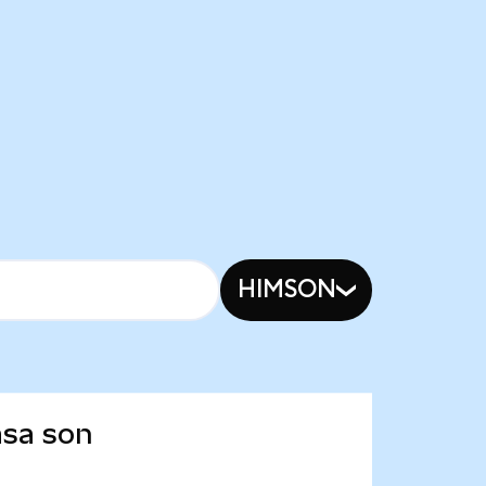
HIMSON
asa son