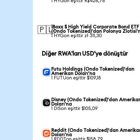
1 HYGon eşittir R$426,78
iBoxx $ High Yield Corporate Bond ETF
🇵🇱
(Ondo Tokenized)'dan Polonya Zlotisi'
1 HYGon eşittir zł 311,30
Diğer RWA'ları USD'ye dönüştür
Futu Holdings (Ondo Tokenized)'dan
Amerikan Doları'na
1 FUTUon eşittir $109,18
Disney (Ondo Tokenized)'dan Amerika
Doları'na
1 DISon eşittir $105,09
Reddit (Ondo Tokenized)'dan Amerika
Doları'na
1 RDDTon eşittir $158,79