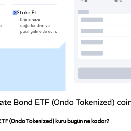
15dk
30dk
Stake Et
Kriptonuzu
a
değerlendirin ve
pasif gelir elde edin.
ate Bond ETF (Ondo Tokenized) coin'i
ETF (Ondo Tokenized) kuru bugün ne kadar?