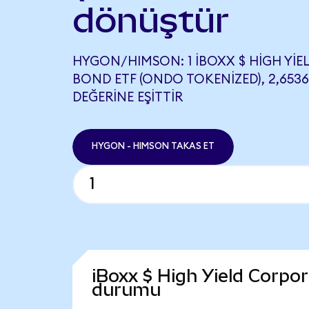
dönüştür
HYGON/HIMSON: 1 IBOXX $ HIGH YI
BOND ETF (ONDO TOKENIZED), 2,653
DEĞERINE EŞITTIR
HYGON - HIMSON TAKAS ET
iBoxx $ High Yield Corpo
durumu