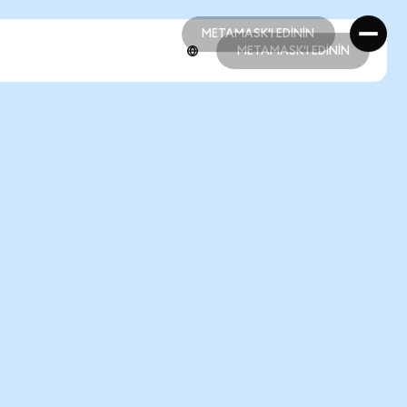
METAMASK'I EDİNİN
METAMASK'I EDİNİN
METAMASK'I EDİNİN
METAMASK'I EDİNİN