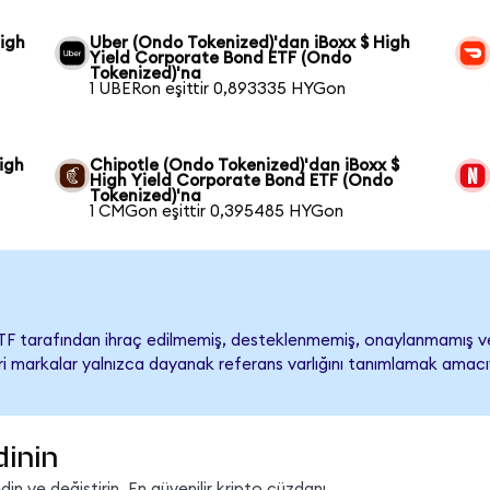
High
Uber (Ondo Tokenized)'dan iBoxx $ High
Yield Corporate Bond ETF (Ondo
Tokenized)'na
1 UBERon eşittir 0,893335 HYGon
igh
Chipotle (Ondo Tokenized)'dan iBoxx $
High Yield Corporate Bond ETF (Ondo
Tokenized)'na
1 CMGon eşittir 0,395485 HYGon
ETF tarafından ihraç edilmemiş, desteklenmemiş, onaylanmamış v
ticari markalar yalnızca dayanak referans varlığını tanımlamak amacı
dinin
n ve değiştirin. En güvenilir kripto cüzdanı.