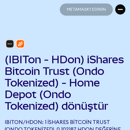
METAMASK'I EDİNİN
METAMASK'I EDİNİN
(IBITon - HDon) iShares
Bitcoin Trust (Ondo
Tokenized) - Home
Depot (Ondo
Tokenized) dönüştür
IBITON/HDON: 1 ISHARES BITCOIN TRUST
(ONDO TOKENIZED), 0,102187 HDON DEĞERINE