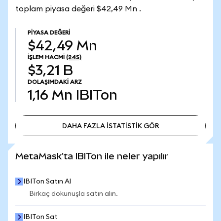
toplam piyasa değeri $42,49 Mn .
PIYASA DEĞERI
$42,49 Mn
İŞLEM HACMI
(24S)
$3,21 B
DOLAŞIMDAKI ARZ
1,16 Mn
IBITon
DAHA FAZLA İSTATİSTİK GÖR
DAHA FAZLA İSTATİSTİK GÖR
MetaMask'ta IBITon ile neler yapılır
IBITon Satın Al
Birkaç dokunuşla satın alın.
IBITon Sat