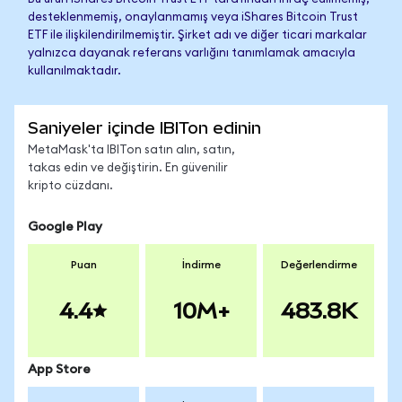
desteklenmemiş, onaylanmamış veya iShares Bitcoin Trust
ETF ile ilişkilendirilmemiştir. Şirket adı ve diğer ticari markalar
yalnızca dayanak referans varlığını tanımlamak amacıyla
kullanılmaktadır.
Saniyeler içinde IBITon edinin
MetaMask'ta IBITon satın alın, satın,
takas edin ve değiştirin. En güvenilir
kripto cüzdanı.
Google Play
Puan
İndirme
Değerlendirme
4.4
10M+
483.8K
App Store