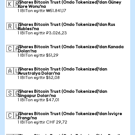
iShares Bitcoin Trust (Ondo Tokenized)'dan Güney
🇰🇷
Kore Wonu'na
1 IBITon eşittir ₩51.841,17
iShares Bitcoin Trust (Ondo Tokenized)'dan Rus
🇷🇺
Rublesi'na
1 IBITon eşittir ₽3.026,23
iShares Bitcoin Trust (Ondo Tokenized)'dan Kanada
🇨🇦
Doları'na
1 IBITon eşittir $51,29
iShares Bitcoin Trust (Ondo Tokenized)'dan
🇦🇺
Avustralya Doları'na
1 IBITon eşittir $52,08
iShares Bitcoin Trust (Ondo Tokenized)'dan
🇸🇬
Singapur Doları'na
1 IBITon eşittir $47,01
iShares Bitcoin Trust (Ondo Tokenized)'dan İsviçre
🇨🇭
Frangı'na
1 IBITon eşittir CHF 29,72