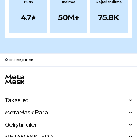
Puan
İndirme
Değerlendirme
4.7
50M+
75.8K
IBITon/HDon
MetaMask site alt bilgisi
Takas et
Takas İşlemleri
MetaMask Para
Tahmin Et
YENİ
Kripto Al
Geliştiriciler
Perps
YENİ
MetaMask Kart
Dökümantasyon
METAMASK'İ EDİN