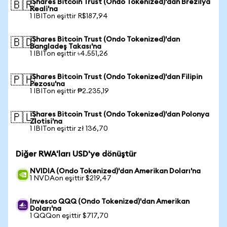
iShares Bitcoin Trust (Ondo Tokenized)'dan Brezilya
🇧🇷
Reali'na
1 IBITon eşittir R$187,94
iShares Bitcoin Trust (Ondo Tokenized)'dan
🇧🇩
Bangladeş Takası'na
1 IBITon eşittir ৳4.551,26
iShares Bitcoin Trust (Ondo Tokenized)'dan Filipin
🇵🇭
Pezosu'na
1 IBITon eşittir ₱2.235,19
iShares Bitcoin Trust (Ondo Tokenized)'dan Polonya
🇵🇱
Zlotisi'na
1 IBITon eşittir zł 136,70
Diğer RWA'ları USD'ye dönüştür
NVIDIA (Ondo Tokenized)'dan Amerikan Doları'na
1 NVDAon eşittir $219,47
Invesco QQQ (Ondo Tokenized)'dan Amerikan
Doları'na
1 QQQon eşittir $717,70