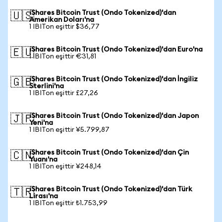
iShares Bitcoin Trust (Ondo Tokenized)'dan
🇺🇸
Amerikan Doları'na
1 IBITon eşittir $36,77
iShares Bitcoin Trust (Ondo Tokenized)'dan Euro'na
🇪🇺
1 IBITon eşittir €31,81
iShares Bitcoin Trust (Ondo Tokenized)'dan İngiliz
🇬🇧
Sterlini'na
1 IBITon eşittir £27,26
iShares Bitcoin Trust (Ondo Tokenized)'dan Japon
🇯🇵
Yeni'na
1 IBITon eşittir ¥5.799,87
iShares Bitcoin Trust (Ondo Tokenized)'dan Çin
🇨🇳
Yuanı'na
1 IBITon eşittir ¥248,14
iShares Bitcoin Trust (Ondo Tokenized)'dan Türk
🇹🇷
Lirası'na
1 IBITon eşittir ₺1.753,99