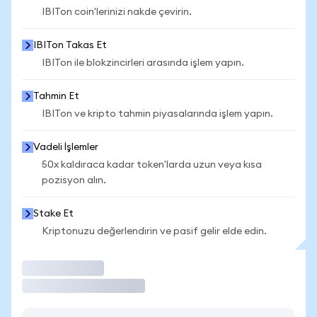
IBITon coin'lerinizi nakde çevirin.
IBITon Takas Et
IBITon ile blokzincirleri arasında işlem yapın.
Tahmin Et
IBITon ve kripto tahmin piyasalarında işlem yapın.
Vadeli İşlemler
50x kaldıraca kadar token'larda uzun veya kısa
pozisyon alın.
Stake Et
Kriptonuzu değerlendirin ve pasif gelir elde edin.
İşlem Yap