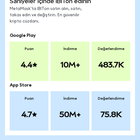
Saniyeler içinde IBITon edinin
MetaMask'ta IBITon satın alın, satın,
takas edin ve değiştirin. En güvenilir
kripto cüzdanı.
Google Play
Puan
İndirme
Değerlendirme
4.4
10M+
483.7K
App Store
Puan
İndirme
Değerlendirme
4.7
50M+
75.8K