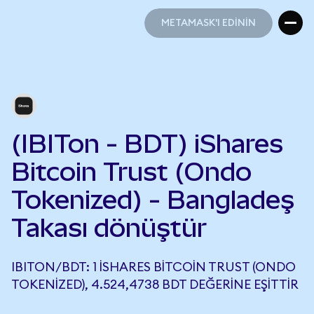
METAMASK'I EDİNİN
METAMASK'I EDİNİN
(IBITon - BDT) iShares
Bitcoin Trust (Ondo
Tokenized) - Bangladeş
Takası dönüştür
IBITON/BDT: 1 ISHARES BITCOIN TRUST (ONDO
TOKENIZED), 4.524,4738 BDT DEĞERINE EŞITTIR