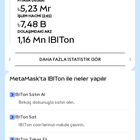
PIYASA DEĞERI
৳5,23 Mr
İŞLEM HACMI
(24S)
৳7,48 B
DOLAŞIMDAKI ARZ
1,16 Mn
IBITon
DAHA FAZLA İSTATİSTİK GÖR
DAHA FAZLA İSTATİSTİK GÖR
MetaMask'ta IBITon ile neler yapılır
IBITon Satın Al
Birkaç dokunuşla satın alın.
IBITon Sat
IBITon coin'lerinizi nakde çevirin.
IBITon Takas Et