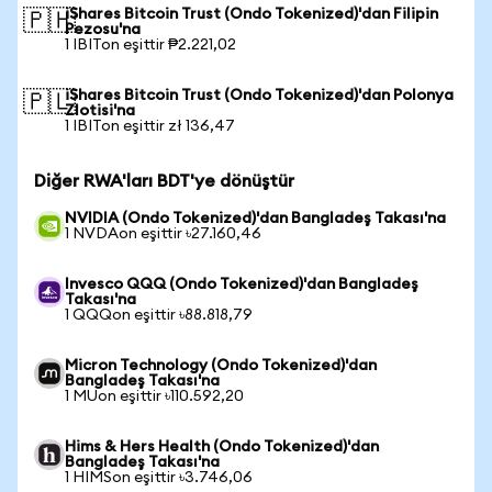
iShares Bitcoin Trust (Ondo Tokenized)'dan Filipin
🇵🇭
Pezosu'na
1 IBITon eşittir ₱2.221,02
iShares Bitcoin Trust (Ondo Tokenized)'dan Polonya
🇵🇱
Zlotisi'na
1 IBITon eşittir zł 136,47
Diğer RWA'ları BDT'ye dönüştür
NVIDIA (Ondo Tokenized)'dan Bangladeş Takası'na
1 NVDAon eşittir ৳27.160,46
Invesco QQQ (Ondo Tokenized)'dan Bangladeş
Takası'na
1 QQQon eşittir ৳88.818,79
Micron Technology (Ondo Tokenized)'dan
Bangladeş Takası'na
1 MUon eşittir ৳110.592,20
Hims & Hers Health (Ondo Tokenized)'dan
Bangladeş Takası'na
1 HIMSon eşittir ৳3.746,06