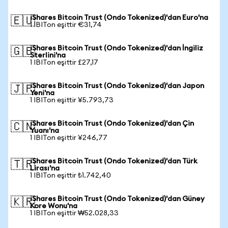
iShares Bitcoin Trust (Ondo Tokenized)'dan Euro'na
🇪🇺
1 IBITon eşittir €31,74
iShares Bitcoin Trust (Ondo Tokenized)'dan İngiliz
🇬🇧
Sterlini'na
1 IBITon eşittir £27,17
iShares Bitcoin Trust (Ondo Tokenized)'dan Japon
🇯🇵
Yeni'na
1 IBITon eşittir ¥5.793,73
iShares Bitcoin Trust (Ondo Tokenized)'dan Çin
🇨🇳
Yuanı'na
1 IBITon eşittir ¥246,77
iShares Bitcoin Trust (Ondo Tokenized)'dan Türk
🇹🇷
Lirası'na
1 IBITon eşittir ₺1.742,40
iShares Bitcoin Trust (Ondo Tokenized)'dan Güney
🇰🇷
Kore Wonu'na
1 IBITon eşittir ₩52.028,33