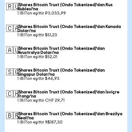
iShares Bitcoin Trust (Ondo Tokenized)'dan Rus
🇷🇺
Rublesi'na
1 IBITon eşittir ₽3.033,99
iShares Bitcoin Trust (Ondo Tokenized)'dan Kanada
🇨🇦
Doları'na
1 IBITon eşittir $51,23
iShares Bitcoin Trust (Ondo Tokenized)'dan
🇦🇺
Avustralya Doları'na
1 IBITon eşittir $52,01
iShares Bitcoin Trust (Ondo Tokenized)'dan
🇸🇬
Singapur Doları'na
1 IBITon eşittir $46,93
iShares Bitcoin Trust (Ondo Tokenized)'dan İsviçre
🇨🇭
Frangı'na
1 IBITon eşittir CHF 29,71
iShares Bitcoin Trust (Ondo Tokenized)'dan Brezilya
🇧🇷
Reali'na
1 IBITon eşittir R$187,30