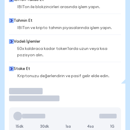
IBITon ile blokzincirleri arasında işlem yapın.
Tahmin Et
IBITon ve kripto tahmin piyasalarında işlem yapın.
Vadeli İşlemler
50x kaldıraca kadar token'larda uzun veya kısa
pozisyon alın.
Stake Et
Kriptonuzu değerlendirin ve pasif gelir elde edin.
İşlem Yap
15dk
30dk
1sa
4sa
1G