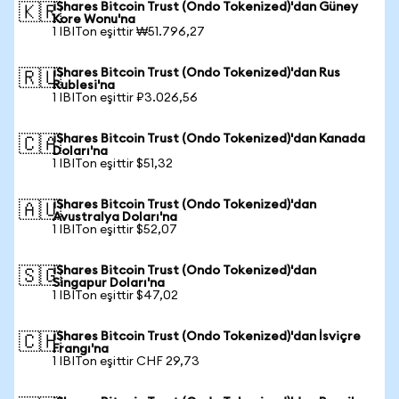
iShares Bitcoin Trust (Ondo Tokenized)'dan Güney
🇰🇷
Kore Wonu'na
1 IBITon eşittir ₩51.796,27
iShares Bitcoin Trust (Ondo Tokenized)'dan Rus
🇷🇺
Rublesi'na
1 IBITon eşittir ₽3.026,56
iShares Bitcoin Trust (Ondo Tokenized)'dan Kanada
🇨🇦
Doları'na
1 IBITon eşittir $51,32
iShares Bitcoin Trust (Ondo Tokenized)'dan
🇦🇺
Avustralya Doları'na
1 IBITon eşittir $52,07
iShares Bitcoin Trust (Ondo Tokenized)'dan
🇸🇬
Singapur Doları'na
1 IBITon eşittir $47,02
iShares Bitcoin Trust (Ondo Tokenized)'dan İsviçre
🇨🇭
Frangı'na
1 IBITon eşittir CHF 29,73