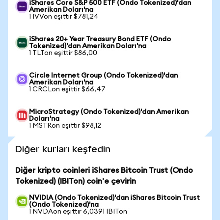
iShares Core S&P 500 ETF (Ondo Tokenized)'dan
Amerikan Doları'na
1 IVVon eşittir $781,24
iShares 20+ Year Treasury Bond ETF (Ondo
Tokenized)'dan Amerikan Doları'na
1 TLTon eşittir $86,00
Circle Internet Group (Ondo Tokenized)'dan
Amerikan Doları'na
1 CRCLon eşittir $66,47
MicroStrategy (Ondo Tokenized)'dan Amerikan
Doları'na
1 MSTRon eşittir $98,12
Diğer kurları keşfedin
Diğer kripto coinleri iShares Bitcoin Trust (Ondo
Tokenized) (IBITon) coin'e çevirin
NVIDIA (Ondo Tokenized)'dan iShares Bitcoin Trust
(Ondo Tokenized)'na
1 NVDAon eşittir 6,0391 IBITon