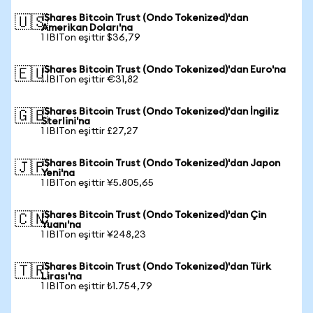
iShares Bitcoin Trust (Ondo Tokenized)'dan
🇺🇸
Amerikan Doları'na
1 IBITon eşittir $36,79
iShares Bitcoin Trust (Ondo Tokenized)'dan Euro'na
🇪🇺
1 IBITon eşittir €31,82
iShares Bitcoin Trust (Ondo Tokenized)'dan İngiliz
🇬🇧
Sterlini'na
1 IBITon eşittir £27,27
iShares Bitcoin Trust (Ondo Tokenized)'dan Japon
🇯🇵
Yeni'na
1 IBITon eşittir ¥5.805,65
iShares Bitcoin Trust (Ondo Tokenized)'dan Çin
🇨🇳
Yuanı'na
1 IBITon eşittir ¥248,23
iShares Bitcoin Trust (Ondo Tokenized)'dan Türk
🇹🇷
Lirası'na
1 IBITon eşittir ₺1.754,79