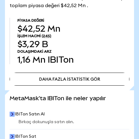
toplam piyasa değeri $42,52 Mn .
PIYASA DEĞERI
$42,52 Mn
İŞLEM HACMI
(24S)
$3,29 B
DOLAŞIMDAKI ARZ
1,16 Mn
IBITon
DAHA FAZLA İSTATİSTİK GÖR
DAHA FAZLA İSTATİSTİK GÖR
MetaMask'ta IBITon ile neler yapılır
IBITon Satın Al
Birkaç dokunuşla satın alın.
IBITon Sat