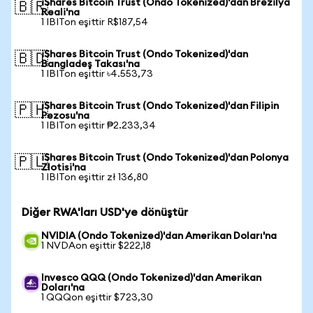
iShares Bitcoin Trust (Ondo Tokenized)'dan Brezilya
🇧🇷
Reali'na
1 IBITon eşittir R$187,54
iShares Bitcoin Trust (Ondo Tokenized)'dan
🇧🇩
Bangladeş Takası'na
1 IBITon eşittir ৳4.553,73
iShares Bitcoin Trust (Ondo Tokenized)'dan Filipin
🇵🇭
Pezosu'na
1 IBITon eşittir ₱2.233,34
iShares Bitcoin Trust (Ondo Tokenized)'dan Polonya
🇵🇱
Zlotisi'na
1 IBITon eşittir zł 136,80
Diğer RWA'ları USD'ye dönüştür
NVIDIA (Ondo Tokenized)'dan Amerikan Doları'na
1 NVDAon eşittir $222,18
Invesco QQQ (Ondo Tokenized)'dan Amerikan
Doları'na
1 QQQon eşittir $723,30