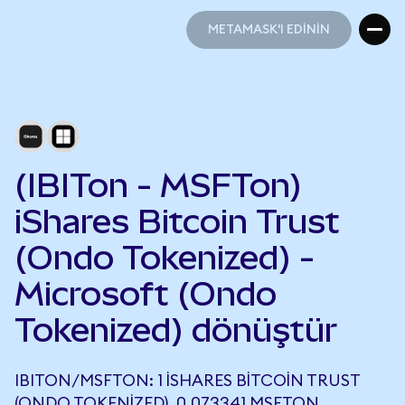
METAMASK'I EDİNİN
METAMASK'I EDİNİN
(IBITon - MSFTon)
iShares Bitcoin Trust
(Ondo Tokenized) -
Microsoft (Ondo
Tokenized) dönüştür
IBITON/MSFTON: 1 ISHARES BITCOIN TRUST
(ONDO TOKENIZED), 0,073341 MSFTON