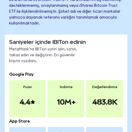
desteklenmemiş, onaylanmamış veya iShares Bitcoin Trust
ETF ile ilişkilendirilmemiştir. Şirket adı ve diğer ticari markalar
yalnızca dayanak referans varlığını tanımlamak amacıyla
kullanılmaktadır.
Saniyeler içinde IBITon edinin
MetaMask'ta IBITon satın alın, satın,
takas edin ve değiştirin. En güvenilir
kripto cüzdanı.
Google Play
Puan
İndirme
Değerlendirme
4.4
10M+
483.8K
App Store