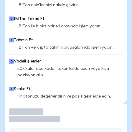
IBITon coin'lerinizi nakde çevirin.
IBITon Takas Et
IBITon ile blokzincirleri arasında işlem yapın.
Tahmin Et
IBITon ve kripto tahmin piyasalarında işlem yapın.
Vadeli İşlemler
50x kaldıraca kadar token'larda uzun veya kısa
pozisyon alın.
Stake Et
Kriptonuzu değerlendirin ve pasif gelir elde edin.
İşlem Yap