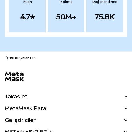
Puan
İndirme
Değerlendirme
4.7
50M+
75.8K
IBITon/MSFTon
MetaMask site alt bilgisi
Takas et
Takas İşlemleri
MetaMask Para
Tahmin Et
YENİ
Kripto Al
Geliştiriciler
Perps
YENİ
MetaMask Kart
Dökümantasyon
METAMASK'İ EDİN