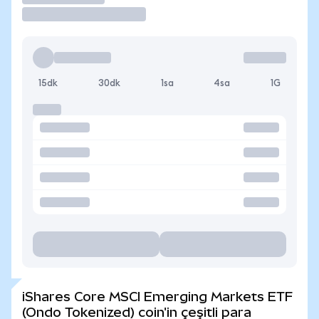
15dk
30dk
1sa
4sa
1G
iShares Core MSCI Emerging Markets ETF
(Ondo Tokenized) coin'in çeşitli para