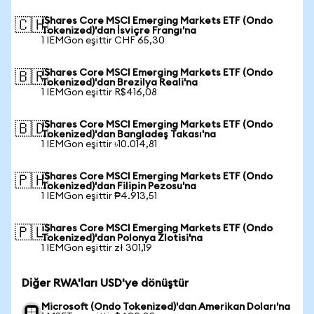
iShares Core MSCI Emerging Markets ETF (Ondo
🇨🇭
Tokenized)'dan İsviçre Frangı'na
1 IEMGon eşittir CHF 65,30
iShares Core MSCI Emerging Markets ETF (Ondo
🇧🇷
Tokenized)'dan Brezilya Reali'na
1 IEMGon eşittir R$416,08
iShares Core MSCI Emerging Markets ETF (Ondo
🇧🇩
Tokenized)'dan Bangladeş Takası'na
1 IEMGon eşittir ৳10.014,81
iShares Core MSCI Emerging Markets ETF (Ondo
🇵🇭
Tokenized)'dan Filipin Pezosu'na
1 IEMGon eşittir ₱4.913,51
iShares Core MSCI Emerging Markets ETF (Ondo
🇵🇱
Tokenized)'dan Polonya Zlotisi'na
1 IEMGon eşittir zł 301,19
Diğer RWA'ları USD'ye dönüştür
Microsoft (Ondo Tokenized)'dan Amerikan Doları'na