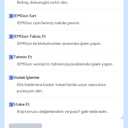
Birkaç dokunuşla satın alın.
IEMGon Sat
IEMGon coin'lerinizi nakde çevirin.
IEMGon Takas Et
IEMGon ile blokzincirleri arasında işlem yapın.
Tahmin Et
IEMGon ve kripto tahmin piyasalarında işlem yapın.
Vadeli İşlemler
50x kaldıraca kadar token'larda uzun veya kısa
pozisyon alın.
Stake Et
Kriptonuzu değerlendirin ve pasif gelir elde edin.
İşlem Yap