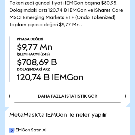
Tokenized) güncel fiyatı IEMGon başına $80,95.
Dolaşımdaki arzı 120,74 B IEMGon ve iShares Core
MSCI Emerging Markets ETF (Ondo Tokenized)
toplam piyasa değeri $9,77 Mn .
PIYASA DEĞERI
$9,77 Mn
İŞLEM HACMI
(24S)
$708,69 B
DOLAŞIMDAKI ARZ
120,74 B
IEMGon
DAHA FAZLA İSTATİSTİK GÖR
DAHA FAZLA İSTATİSTİK GÖR
MetaMask'ta IEMGon ile neler yapılır
IEMGon Satın Al