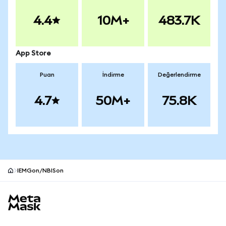
4.4
10M+
483.7K
App Store
Puan
İndirme
Değerlendirme
4.7
50M+
75.8K
IEMGon/NBISon
MetaMask site alt bilgisi