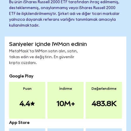
Bu ürün iShares Russell 2000 ETF tarafından ihraç edilmemiş,
desteklenmemiş, onaylanmamış veya iShares Russell 2000
ETF ile ilişkilendirilmemiştir. Şirket adı ve diğer ticari markalar
yalnızca dayanak referans varlığını tanımlamak amacıyla
kullanılmaktadır.
Saniyeler içinde IWMon edinin
MetaMask'ta IWMon satın alın, satın,
takas edin ve değiştirin. En güvenilir
kripto cüzdanı.
Google Play
Puan
İndirme
Değerlendirme
4.4
10M+
483.8K
App Store