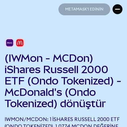
METAMASK'I EDİNİN
METAMASK'I EDİNİN
(IWMon - MCDon)
iShares Russell 2000
ETF (Ondo Tokenized) -
McDonald's (Ondo
Tokenized) dönüştür
IWMON/MCDON: 1 ISHARES RUSSELL 2000 ETF
(ONDO TOKENIZED), 1,0774 MCDON DEĞERINE