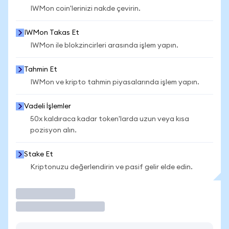
IWMon coin'lerinizi nakde çevirin.
IWMon Takas Et
IWMon ile blokzincirleri arasında işlem yapın.
Tahmin Et
IWMon ve kripto tahmin piyasalarında işlem yapın.
Vadeli İşlemler
50x kaldıraca kadar token'larda uzun veya kısa
pozisyon alın.
Stake Et
Kriptonuzu değerlendirin ve pasif gelir elde edin.
İşlem Yap