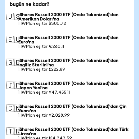
bugün ne kadar?
iShares Russell 2000 ETF (Ondo Tokenized)'dan
🇺🇸
Amerikan Doları'na
1 IWMon eşittir $300,72
iShares Russell 2000 ETF (Ondo Tokenized)'dan
🇪🇺
Euro'na
1 IWMon eşittir €260,11
iShares Russell 2000 ETF (Ondo Tokenized)'dan
🇬🇧
İngiliz Sterlini'na
1 IWMon eşittir £222,89
iShares Russell 2000 ETF (Ondo Tokenized)'dan
🇯🇵
Japon Yeni'na
1 IWMon eşittir ¥47.455,11
iShares Russell 2000 ETF (Ondo Tokenized)'dan Çin
🇨🇳
Yuanı'na
1 IWMon eşittir ¥2.028,99
iShares Russell 2000 ETF (Ondo Tokenized)'dan Türk
🇹🇷
Lirası'na
1 IWMon eşittir ₺14.343,59