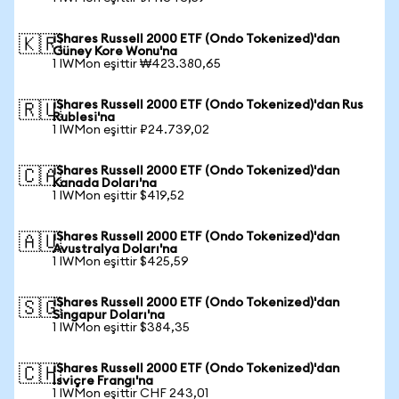
iShares Russell 2000 ETF (Ondo Tokenized)'dan
🇰🇷
Güney Kore Wonu'na
1 IWMon eşittir ₩423.380,65
iShares Russell 2000 ETF (Ondo Tokenized)'dan Rus
🇷🇺
Rublesi'na
1 IWMon eşittir ₽24.739,02
iShares Russell 2000 ETF (Ondo Tokenized)'dan
🇨🇦
Kanada Doları'na
1 IWMon eşittir $419,52
iShares Russell 2000 ETF (Ondo Tokenized)'dan
🇦🇺
Avustralya Doları'na
1 IWMon eşittir $425,59
iShares Russell 2000 ETF (Ondo Tokenized)'dan
🇸🇬
Singapur Doları'na
1 IWMon eşittir $384,35
iShares Russell 2000 ETF (Ondo Tokenized)'dan
🇨🇭
İsviçre Frangı'na
1 IWMon eşittir CHF 243,01