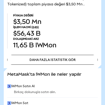
Tokenized) toplam piyasa değeri $3,50 Mn .
PIYASA DEĞERI
$3,50 Mn
İŞLEM HACMI
(24S)
$56,43 B
DOLAŞIMDAKI ARZ
11,65 B
IWMon
DAHA FAZLA İSTATİSTİK GÖR
DAHA FAZLA İSTATİSTİK GÖR
MetaMask'ta IWMon ile neler yapılır
IWMon Satın Al
Birkaç dokunuşla satın alın.
IWMon Sat