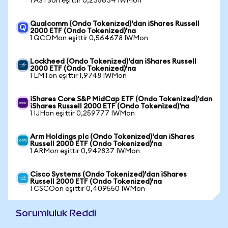
1 ASTSon eşittir 0,235634 IWMon
Qualcomm (Ondo Tokenized)'dan iShares Russell
2000 ETF (Ondo Tokenized)'na
1 QCOMon eşittir 0,564678 IWMon
Lockheed (Ondo Tokenized)'dan iShares Russell
2000 ETF (Ondo Tokenized)'na
1 LMTon eşittir 1,9748 IWMon
iShares Core S&P MidCap ETF (Ondo Tokenized)'dan
iShares Russell 2000 ETF (Ondo Tokenized)'na
1 IJHon eşittir 0,259777 IWMon
Arm Holdings plc (Ondo Tokenized)'dan iShares
Russell 2000 ETF (Ondo Tokenized)'na
1 ARMon eşittir 0,942837 IWMon
Cisco Systems (Ondo Tokenized)'dan iShares
Russell 2000 ETF (Ondo Tokenized)'na
1 CSCOon eşittir 0,409550 IWMon
Sorumluluk Reddi