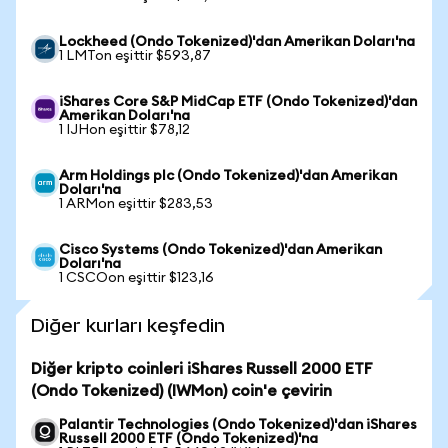
Lockheed (Ondo Tokenized)'dan Amerikan Doları'na
1 LMTon eşittir $593,87
iShares Core S&P MidCap ETF (Ondo Tokenized)'dan
Amerikan Doları'na
1 IJHon eşittir $78,12
Arm Holdings plc (Ondo Tokenized)'dan Amerikan
Doları'na
1 ARMon eşittir $283,53
Cisco Systems (Ondo Tokenized)'dan Amerikan
Doları'na
1 CSCOon eşittir $123,16
Diğer kurları keşfedin
Diğer kripto coinleri iShares Russell 2000 ETF
(Ondo Tokenized) (IWMon) coin'e çevirin
Palantir Technologies (Ondo Tokenized)'dan iShares
Russell 2000 ETF (Ondo Tokenized)'na