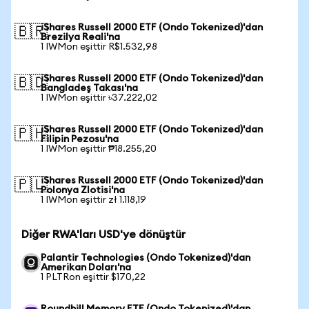
iShares Russell 2000 ETF (Ondo Tokenized)'dan
🇧🇷
Brezilya Reali'na
1 IWMon eşittir R$1.532,98
iShares Russell 2000 ETF (Ondo Tokenized)'dan
🇧🇩
Bangladeş Takası'na
1 IWMon eşittir ৳37.222,02
iShares Russell 2000 ETF (Ondo Tokenized)'dan
🇵🇭
Filipin Pezosu'na
1 IWMon eşittir ₱18.255,20
iShares Russell 2000 ETF (Ondo Tokenized)'dan
🇵🇱
Polonya Zlotisi'na
1 IWMon eşittir zł 1.118,19
Diğer RWA'ları USD'ye dönüştür
Palantir Technologies (Ondo Tokenized)'dan
Amerikan Doları'na
1 PLTRon eşittir $170,22