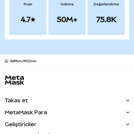
Puan
İndirme
Değerlendirme
4.7
50M+
75.8K
IWMon/MCDon
MetaMask site alt bilgisi
Takas et
Takas İşlemleri
MetaMask Para
Tahmin Et
YENİ
Kripto Al
Geliştiriciler
Perps
YENİ
MetaMask Kart
Dökümantasyon