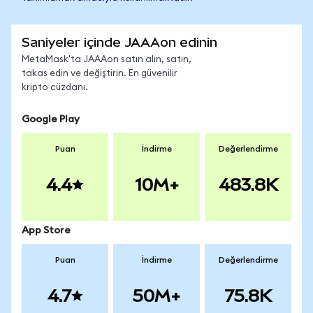
Saniyeler içinde JAAAon edinin
MetaMask'ta JAAAon satın alın, satın,
takas edin ve değiştirin. En güvenilir
kripto cüzdanı.
Google Play
Puan
İndirme
Değerlendirme
4.4
10M+
483.8K
App Store
Puan
İndirme
Değerlendirme
4.7
50M+
75.8K