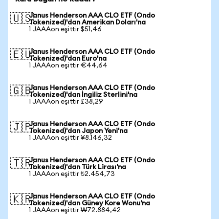
Janus Henderson AAA CLO ETF (Ondo
🇺🇸
Tokenized)'dan Amerikan Doları'na
1 JAAAon eşittir $51,46
Janus Henderson AAA CLO ETF (Ondo
🇪🇺
Tokenized)'dan Euro'na
1 JAAAon eşittir €44,64
Janus Henderson AAA CLO ETF (Ondo
🇬🇧
Tokenized)'dan İngiliz Sterlini'na
1 JAAAon eşittir £38,29
Janus Henderson AAA CLO ETF (Ondo
🇯🇵
Tokenized)'dan Japon Yeni'na
1 JAAAon eşittir ¥8.146,32
Janus Henderson AAA CLO ETF (Ondo
🇹🇷
Tokenized)'dan Türk Lirası'na
1 JAAAon eşittir ₺2.454,73
Janus Henderson AAA CLO ETF (Ondo
🇰🇷
Tokenized)'dan Güney Kore Wonu'na
1 JAAAon eşittir ₩72.884,42