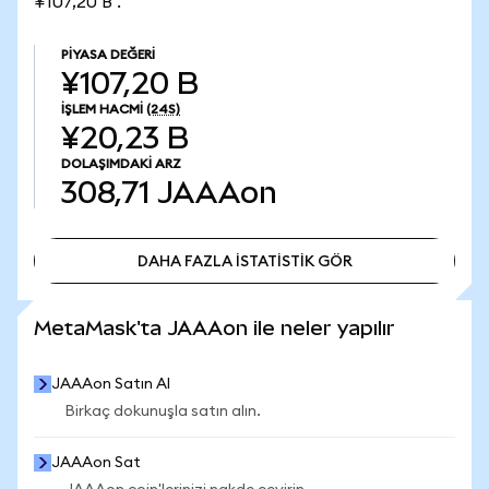
¥107,20 B .
PIYASA DEĞERI
¥107,20 B
İŞLEM HACMI
(24S)
¥20,23 B
DOLAŞIMDAKI ARZ
308,71
JAAAon
DAHA FAZLA İSTATİSTİK GÖR
DAHA FAZLA İSTATİSTİK GÖR
MetaMask'ta JAAAon ile neler yapılır
JAAAon Satın Al
Birkaç dokunuşla satın alın.
JAAAon Sat