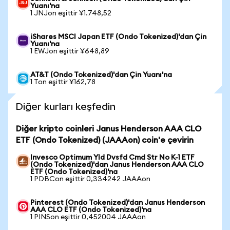
Yuanı'na
1 JNJon eşittir ¥1.748,52
iShares MSCI Japan ETF (Ondo Tokenized)'dan Çin
Yuanı'na
1 EWJon eşittir ¥648,89
AT&T (Ondo Tokenized)'dan Çin Yuanı'na
1 Ton eşittir ¥162,78
Diğer kurları keşfedin
Diğer kripto coinleri Janus Henderson AAA CLO
ETF (Ondo Tokenized) (JAAAon) coin'e çevirin
Invesco Optimum Yld Dvsfd Cmd Str No K-1 ETF
(Ondo Tokenized)'dan Janus Henderson AAA CLO
ETF (Ondo Tokenized)'na
1 PDBCon eşittir 0,334242 JAAAon
Pinterest (Ondo Tokenized)'dan Janus Henderson
AAA CLO ETF (Ondo Tokenized)'na
1 PINSon eşittir 0,452004 JAAAon