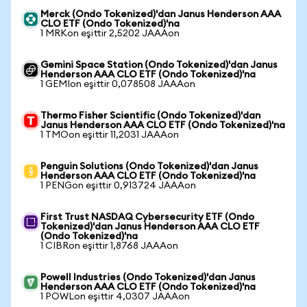
Merck (Ondo Tokenized)'dan Janus Henderson AAA
CLO ETF (Ondo Tokenized)'na
1 MRKon eşittir 2,5202 JAAAon
Gemini Space Station (Ondo Tokenized)'dan Janus
Henderson AAA CLO ETF (Ondo Tokenized)'na
1 GEMIon eşittir 0,078508 JAAAon
Thermo Fisher Scientific (Ondo Tokenized)'dan
Janus Henderson AAA CLO ETF (Ondo Tokenized)'na
1 TMOon eşittir 11,2031 JAAAon
Penguin Solutions (Ondo Tokenized)'dan Janus
Henderson AAA CLO ETF (Ondo Tokenized)'na
1 PENGon eşittir 0,913724 JAAAon
First Trust NASDAQ Cybersecurity ETF (Ondo
Tokenized)'dan Janus Henderson AAA CLO ETF
(Ondo Tokenized)'na
1 CIBRon eşittir 1,8768 JAAAon
Powell Industries (Ondo Tokenized)'dan Janus
Henderson AAA CLO ETF (Ondo Tokenized)'na
1 POWLon eşittir 4,0307 JAAAon