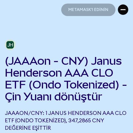
METAMASK'I EDİNİN
METAMASK'I EDİNİN
(JAAAon - CNY) Janus
Henderson AAA CLO
ETF (Ondo Tokenized) -
Çin Yuanı dönüştür
JAAAON/CNY: 1 JANUS HENDERSON AAA CLO
ETF (ONDO TOKENIZED), 347,2865 CNY
DEĞERINE EŞITTIR