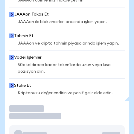
JAAAon coin'lerinizi nakde çevirin.
JAAAon Takas Et
JAAAon ile blokzincirleri arasında işlem yapın.
Tahmin Et
JAAAon ve kripto tahmin piyasalarında işlem yapın.
Vadeli İşlemler
50x kaldıraca kadar token'larda uzun veya kısa
pozisyon alın.
Stake Et
Kriptonuzu değerlendirin ve pasif gelir elde edin.
İşlem Yap