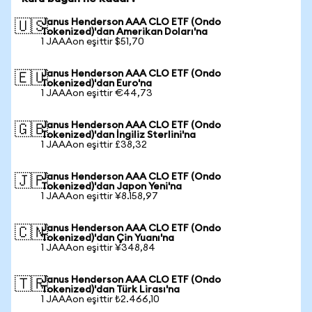
Janus Henderson AAA CLO ETF (Ondo
🇺🇸
Tokenized)'dan Amerikan Doları'na
1 JAAAon eşittir $51,70
Janus Henderson AAA CLO ETF (Ondo
🇪🇺
Tokenized)'dan Euro'na
1 JAAAon eşittir €44,73
Janus Henderson AAA CLO ETF (Ondo
🇬🇧
Tokenized)'dan İngiliz Sterlini'na
1 JAAAon eşittir £38,32
Janus Henderson AAA CLO ETF (Ondo
🇯🇵
Tokenized)'dan Japon Yeni'na
1 JAAAon eşittir ¥8.158,97
Janus Henderson AAA CLO ETF (Ondo
🇨🇳
Tokenized)'dan Çin Yuanı'na
1 JAAAon eşittir ¥348,84
Janus Henderson AAA CLO ETF (Ondo
🇹🇷
Tokenized)'dan Türk Lirası'na
1 JAAAon eşittir ₺2.466,10