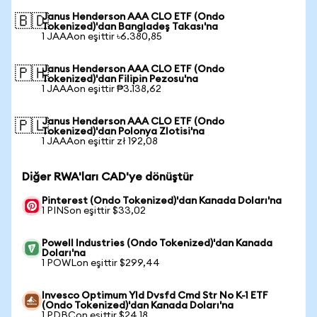
Janus Henderson AAA CLO ETF (Ondo
🇧🇩
Tokenized)'dan Bangladeş Takası'na
1 JAAAon eşittir ৳6.380,85
Janus Henderson AAA CLO ETF (Ondo
🇵🇭
Tokenized)'dan Filipin Pezosu'na
1 JAAAon eşittir ₱3.138,62
Janus Henderson AAA CLO ETF (Ondo
🇵🇱
Tokenized)'dan Polonya Zlotisi'na
1 JAAAon eşittir zł 192,08
Diğer RWA'ları CAD'ye dönüştür
Pinterest (Ondo Tokenized)'dan Kanada Doları'na
1 PINSon eşittir $33,02
Powell Industries (Ondo Tokenized)'dan Kanada
Doları'na
1 POWLon eşittir $299,44
Invesco Optimum Yld Dvsfd Cmd Str No K-1 ETF
(Ondo Tokenized)'dan Kanada Doları'na
1 PDBCon eşittir $24,18