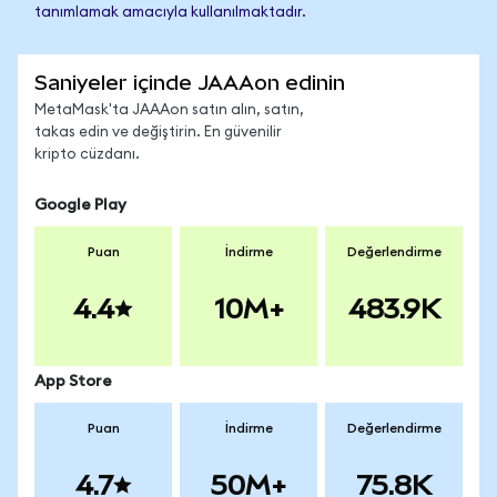
tanımlamak amacıyla kullanılmaktadır.
Saniyeler içinde JAAAon edinin
MetaMask'ta JAAAon satın alın, satın,
takas edin ve değiştirin. En güvenilir
kripto cüzdanı.
Google Play
Puan
İndirme
Değerlendirme
4.4
10M+
483.9K
App Store
Puan
İndirme
Değerlendirme
4.7
50M+
75.8K