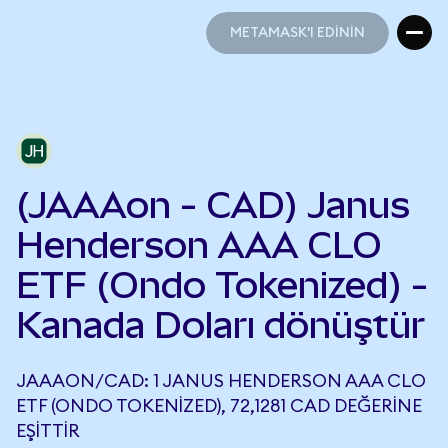
METAMASK'I EDİNİN
METAMASK'I EDİNİN
(JAAAon - CAD) Janus
Henderson AAA CLO
ETF (Ondo Tokenized) -
Kanada Doları dönüştür
JAAAON/CAD: 1 JANUS HENDERSON AAA CLO
ETF (ONDO TOKENIZED), 72,1281 CAD DEĞERINE
EŞITTIR