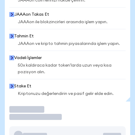
JAAAon coin'lerinizi nakde çevirin.
JAAAon Takas Et
JAAAon ile blokzincirleri arasında işlem yapın.
Tahmin Et
JAAAon ve kripto tahmin piyasalarında işlem yapın.
Vadeli İşlemler
50x kaldıraca kadar token'larda uzun veya kısa
pozisyon alın.
Stake Et
Kriptonuzu değerlendirin ve pasif gelir elde edin.
İşlem Yap