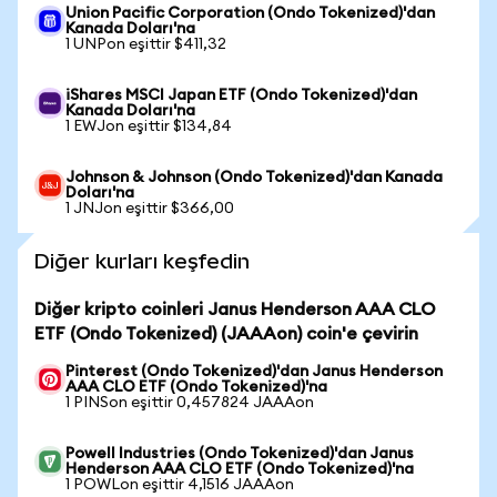
Union Pacific Corporation (Ondo Tokenized)'dan
Kanada Doları'na
1 UNPon eşittir $411,32
iShares MSCI Japan ETF (Ondo Tokenized)'dan
Kanada Doları'na
1 EWJon eşittir $134,84
Johnson & Johnson (Ondo Tokenized)'dan Kanada
Doları'na
1 JNJon eşittir $366,00
Diğer kurları keşfedin
Diğer kripto coinleri Janus Henderson AAA CLO
ETF (Ondo Tokenized) (JAAAon) coin'e çevirin
Pinterest (Ondo Tokenized)'dan Janus Henderson
AAA CLO ETF (Ondo Tokenized)'na
1 PINSon eşittir 0,457824 JAAAon
Powell Industries (Ondo Tokenized)'dan Janus
Henderson AAA CLO ETF (Ondo Tokenized)'na
1 POWLon eşittir 4,1516 JAAAon