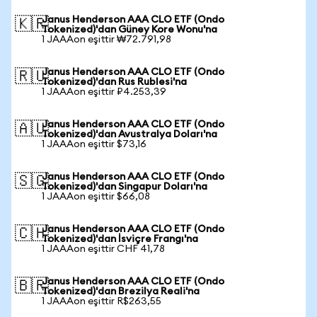
Janus Henderson AAA CLO ETF (Ondo
🇰🇷
Tokenized)'dan Güney Kore Wonu'na
1 JAAAon eşittir ₩72.791,98
Janus Henderson AAA CLO ETF (Ondo
🇷🇺
Tokenized)'dan Rus Rublesi'na
1 JAAAon eşittir ₽4.253,39
Janus Henderson AAA CLO ETF (Ondo
🇦🇺
Tokenized)'dan Avustralya Doları'na
1 JAAAon eşittir $73,16
Janus Henderson AAA CLO ETF (Ondo
🇸🇬
Tokenized)'dan Singapur Doları'na
1 JAAAon eşittir $66,08
Janus Henderson AAA CLO ETF (Ondo
🇨🇭
Tokenized)'dan İsviçre Frangı'na
1 JAAAon eşittir CHF 41,78
Janus Henderson AAA CLO ETF (Ondo
🇧🇷
Tokenized)'dan Brezilya Reali'na
1 JAAAon eşittir R$263,55