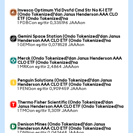
Invesco Optimum Yld Dvsfd Cmd Str No K-1 ETF
(Ondo Tokenized)'dan Janus Henderson AAA CLO
ETF (Ondo Tokenized)'na
1 PDBCon eşittir 0,335196 JAAAon
Gemini Space Station (Ondo Tokenized)'dan Janus
Henderson AAA CLO ETF (Ondo Tokenized)'na
1 GEMIon eşittir 0,078528 JAAAon
Merck (Ondo Tokenized)'dan Janus Henderson AAA
CLO ETF (Ondo Tokenized)'na
1 MRKon eşittir 2,4864 JAAAon
Penguin Solutions (Ondo Tokenized)'dan Janus
Henderson AAA CLO ETF (Ondo Tokenized)'na
1 PENGon eşittir 0,909459 JAAAon
Thermo Fisher Scientific (Ondo Tokenized)'dan
Janus Henderson AAA CLO ETF (Ondo Tokenized)'na
1 TMOon eşittir 11,3019 JAAAon
Denison Mines (Ondo Tokenized)'dan Janus
Henderson AAA CLO ETF (Ondo Tokenized)'na
1 DNNon eşittir 0,062668 JAAAon