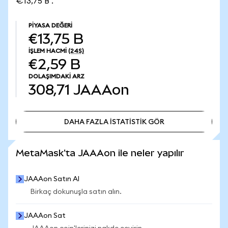
€13,75 B .
PIYASA DEĞERI
€13,75 B
İŞLEM HACMI
(24S)
€2,59 B
DOLAŞIMDAKI ARZ
308,71
JAAAon
DAHA FAZLA İSTATİSTİK GÖR
DAHA FAZLA İSTATİSTİK GÖR
MetaMask'ta JAAAon ile neler yapılır
JAAAon Satın Al
Birkaç dokunuşla satın alın.
JAAAon Sat