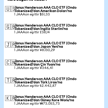
Janus Henderson AAA CLO ETF (Ondo
🇺🇸
Tokenized)'dan Amerikan Doları'na
1 JAAAon eşittir $51,33
Janus Henderson AAA CLO ETF (Ondo
🇬🇧
Tokenized)'dan İngiliz Sterlini'na
1 JAAAon eşittir £38,14
Janus Henderson AAA CLO ETF (Ondo
🇯🇵
Tokenized)'dan Japon Yeni'na
1 JAAAon eşittir ¥8.130,29
Janus Henderson AAA CLO ETF (Ondo
🇨🇳
Tokenized)'dan Çin Yuanı'na
1 JAAAon eşittir ¥346,41
Janus Henderson AAA CLO ETF (Ondo
🇹🇷
Tokenized)'dan Türk Lirası'na
1 JAAAon eşittir ₺2.442,87
Janus Henderson AAA CLO ETF (Ondo
🇰🇷
Tokenized)'dan Güney Kore Wonu'na
1 JAAAon eşittir ₩73.053,73