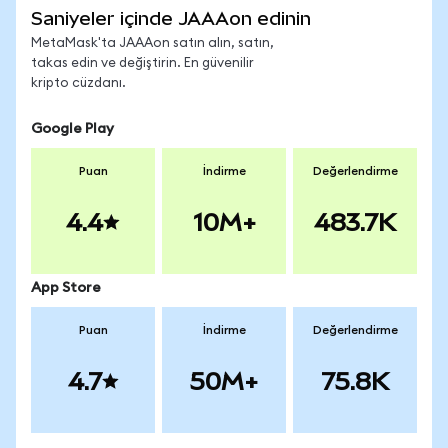
Saniyeler içinde JAAAon edinin
MetaMask'ta JAAAon satın alın, satın,
takas edin ve değiştirin. En güvenilir
kripto cüzdanı.
Google Play
Puan
İndirme
Değerlendirme
4.4
10M+
483.7K
App Store
Puan
İndirme
Değerlendirme
4.7
50M+
75.8K