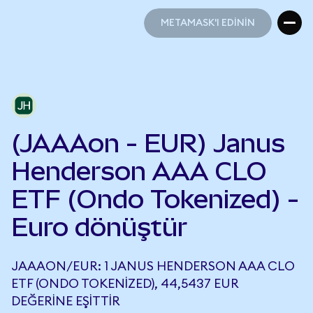
METAMASK'I EDİNİN
METAMASK'I EDİNİN
(JAAAon - EUR) Janus
Henderson AAA CLO
ETF (Ondo Tokenized) -
Euro dönüştür
JAAAON/EUR: 1 JANUS HENDERSON AAA CLO
ETF (ONDO TOKENIZED), 44,5437 EUR
DEĞERINE EŞITTIR