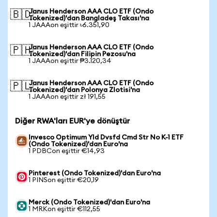
Janus Henderson AAA CLO ETF (Ondo
🇧🇩
Tokenized)'dan Bangladeş Takası'na
1 JAAAon eşittir ৳6.351,90
Janus Henderson AAA CLO ETF (Ondo
🇵🇭
Tokenized)'dan Filipin Pezosu'na
1 JAAAon eşittir ₱3.120,34
Janus Henderson AAA CLO ETF (Ondo
🇵🇱
Tokenized)'dan Polonya Zlotisi'na
1 JAAAon eşittir zł 191,55
Diğer RWA'ları EUR'ye dönüştür
Invesco Optimum Yld Dvsfd Cmd Str No K-1 ETF
(Ondo Tokenized)'dan Euro'na
1 PDBCon eşittir €14,93
Pinterest (Ondo Tokenized)'dan Euro'na
1 PINSon eşittir €20,19
Merck (Ondo Tokenized)'dan Euro'na
1 MRKon eşittir €112,55