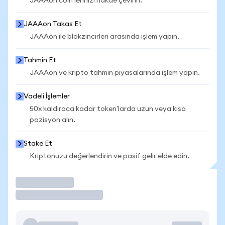
JAAAon coin'lerinizi nakde çevirin.
JAAAon Takas Et
JAAAon ile blokzincirleri arasında işlem yapın.
Tahmin Et
JAAAon ve kripto tahmin piyasalarında işlem yapın.
Vadeli İşlemler
50x kaldıraca kadar token'larda uzun veya kısa
pozisyon alın.
Stake Et
Kriptonuzu değerlendirin ve pasif gelir elde edin.
İşlem Yap