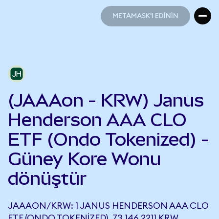
METAMASK'I EDİNİN
METAMASK'I EDİNİN
(JAAAon - KRW) Janus
Henderson AAA CLO
ETF (Ondo Tokenized) -
Güney Kore Wonu
dönüştür
JAAAON/KRW: 1 JANUS HENDERSON AAA CLO
ETF (ONDO TOKENIZED), 73.146,2211 KRW