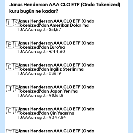
Janus Henderson AAA CLO ETF (Ondo Tokenized)
kuru bugün ne kadar?
Janus Henderson AAA CLO ETF (Ondo
🇺🇸
Tokenized)'dan Amerikan Doları'na
1 JAAAon eşittir $51,57
Janus Henderson AAA CLO ETF (Ondo
🇪🇺
Tokenized)'dan Euro'na
1 JAAAon eşittir €44,60
Janus Henderson AAA CLO ETF (Ondo
🇬🇧
Tokenized)'dan İngiliz Sterlini'na
1 JAAAon eşittir £38,19
Janus Henderson AAA CLO ETF (Ondo
🇯🇵
Tokenized)'dan Japon Yeni'na
1 JAAAon eşittir ¥8.181,8
Janus Henderson AAA CLO ETF (Ondo
🇨🇳
Tokenized)'dan Çin Yuanı'na
1 JAAAon eşittir ¥347,84
Janus Henderson AAA CLO ETF (Ondo