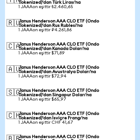
🇹🇷
Tokenized)'dan Türk Lirası'na
1 JAAAon eşittir ₺2.460,65
Janus Henderson AAA CLO ETF (Ondo
🇷🇺
Tokenized)'dan Rus Rublesi'na
1 JAAAon eşittir ₽4.261,86
Janus Henderson AAA CLO ETF (Ondo
🇨🇦
Tokenized)'dan Kanada Doları'na
1 JAAAon eşittir $71,89
Janus Henderson AAA CLO ETF (Ondo
🇦🇺
Tokenized)'dan Avustralya Doları'na
1 JAAAon eşittir $72,94
Janus Henderson AAA CLO ETF (Ondo
🇸🇬
Tokenized)'dan Singapur Doları'na
1 JAAAon eşittir $65,97
Janus Henderson AAA CLO ETF (Ondo
🇨🇭
Tokenized)'dan İsviçre Frangı'na
1 JAAAon eşittir CHF 41,67
Janus Henderson AAA CLO ETF (Ondo
🇧🇷