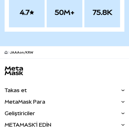
4.7
50M+
75.8K
JAAAon/KRW
MetaMask site alt bilgisi
Takas et
Takas İşlemleri
MetaMask Para
Tahmin Et
YENİ
Kripto Al
Geliştiriciler
Perps
YENİ
MetaMask Kart
Dökümantasyon
METAMASK'İ EDİN
RWA'lar
mUSD
YENİ