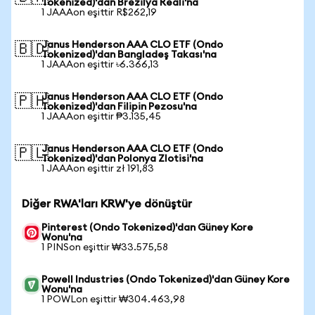
Tokenized)'dan Brezilya Reali'na
1 JAAAon eşittir R$262,19
Janus Henderson AAA CLO ETF (Ondo
🇧🇩
Tokenized)'dan Bangladeş Takası'na
1 JAAAon eşittir ৳6.366,13
Janus Henderson AAA CLO ETF (Ondo
🇵🇭
Tokenized)'dan Filipin Pezosu'na
1 JAAAon eşittir ₱3.135,45
Janus Henderson AAA CLO ETF (Ondo
🇵🇱
Tokenized)'dan Polonya Zlotisi'na
1 JAAAon eşittir zł 191,83
Diğer RWA'ları KRW'ye dönüştür
Pinterest (Ondo Tokenized)'dan Güney Kore
Wonu'na
1 PINSon eşittir ₩33.575,58
Powell Industries (Ondo Tokenized)'dan Güney Kore
Wonu'na
1 POWLon eşittir ₩304.463,98