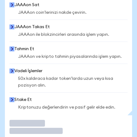
JAAAon Sat
JAAAon coin'lerinizi nakde çevirin.
JAAAon Takas Et
JAAAon ile blokzincirleri arasında işlem yapın.
Tahmin Et
JAAAon ve kripto tahmin piyasalarında işlem yapın.
Vadeli İşlemler
50x kaldıraca kadar token'larda uzun veya kısa
pozisyon alın.
Stake Et
Kriptonuzu değerlendirin ve pasif gelir elde edin.
İşlem Yap