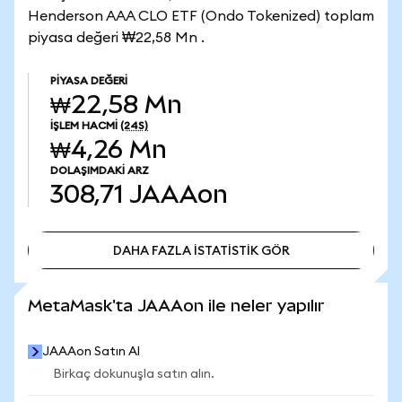
Henderson AAA CLO ETF (Ondo Tokenized) toplam
piyasa değeri ₩22,58 Mn .
PIYASA DEĞERI
₩22,58 Mn
İŞLEM HACMI
(24S)
₩4,26 Mn
DOLAŞIMDAKI ARZ
308,71
JAAAon
DAHA FAZLA İSTATİSTİK GÖR
DAHA FAZLA İSTATİSTİK GÖR
MetaMask'ta JAAAon ile neler yapılır
JAAAon Satın Al
Birkaç dokunuşla satın alın.