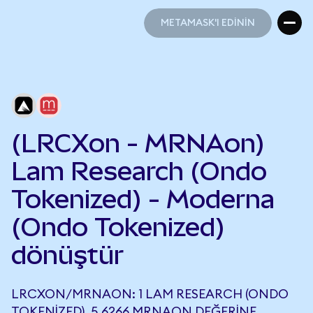
METAMASK'I EDİNİN
METAMASK'I EDİNİN
(LRCXon - MRNAon)
Lam Research (Ondo
Tokenized) - Moderna
(Ondo Tokenized)
dönüştür
LRCXON/MRNAON: 1 LAM RESEARCH (ONDO
TOKENIZED), 5,6266 MRNAON DEĞERINE