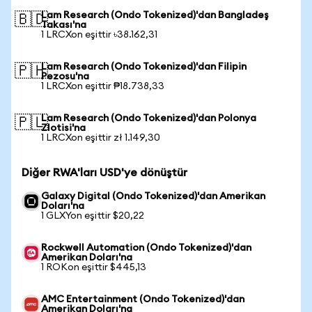
Lam Research (Ondo Tokenized)'dan Bangladeş
🇧🇩
Takası'na
1 LRCXon eşittir ৳38.162,31
Lam Research (Ondo Tokenized)'dan Filipin
🇵🇭
Pezosu'na
1 LRCXon eşittir ₱18.738,33
Lam Research (Ondo Tokenized)'dan Polonya
🇵🇱
Zlotisi'na
1 LRCXon eşittir zł 1.149,30
Diğer RWA'ları USD'ye dönüştür
Galaxy Digital (Ondo Tokenized)'dan Amerikan
Doları'na
1 GLXYon eşittir $20,22
Rockwell Automation (Ondo Tokenized)'dan
Amerikan Doları'na
1 ROKon eşittir $445,13
AMC Entertainment (Ondo Tokenized)'dan
Amerikan Doları'na