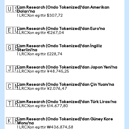
Lam Research (Ondo Tokenized)'dan Amerikan
🇺🇸
Doları'na
1 LRCXon eşittir $307,72
Lam Research (Ondo Tokenized)'dan Euro'na
🇪🇺
1 LRCXon eşittir €267,04
Lam Research (Ondo Tokenized)'dan İngiliz
🇬🇧
Sterlini'na
1 LRCXon eşittir £228,74
Lam Research (Ondo Tokenized)'dan Japon Yeni'na
🇯🇵
1 LRCXon eşittir ¥48.745,25
Lam Research (Ondo Tokenized)'dan Çin Yuanı'na
🇨🇳
1 LRCXon eşittir ¥2.076,47
Lam Research (Ondo Tokenized)'dan Türk Lirası'na
🇹🇷
1 LRCXon eşittir ₺14.677,80
Lam Research (Ondo Tokenized)'dan Güney Kore
🇰🇷
Wonu'na
1 LRCXon eşittir ₩436.874,58