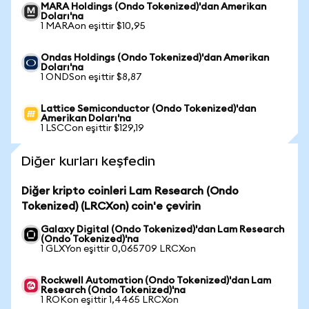
MARA Holdings (Ondo Tokenized)'dan Amerikan
Doları'na
1 MARAon eşittir $10,95
Ondas Holdings (Ondo Tokenized)'dan Amerikan
Doları'na
1 ONDSon eşittir $8,87
Lattice Semiconductor (Ondo Tokenized)'dan
Amerikan Doları'na
1 LSCCon eşittir $129,19
Diğer kurları keşfedin
Diğer kripto coinleri Lam Research (Ondo
Tokenized) (LRCXon) coin'e çevirin
Galaxy Digital (Ondo Tokenized)'dan Lam Research
(Ondo Tokenized)'na
1 GLXYon eşittir 0,065709 LRCXon
Rockwell Automation (Ondo Tokenized)'dan Lam
Research (Ondo Tokenized)'na
1 ROKon eşittir 1,4465 LRCXon