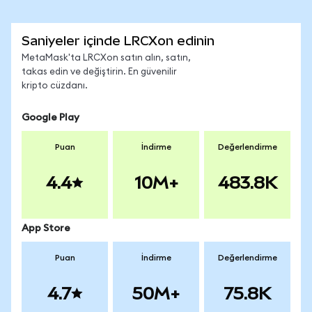
Saniyeler içinde LRCXon edinin
MetaMask'ta LRCXon satın alın, satın,
takas edin ve değiştirin. En güvenilir
kripto cüzdanı.
Google Play
Puan
İndirme
Değerlendirme
4.4
10M+
483.8K
App Store
Puan
İndirme
Değerlendirme
4.7
50M+
75.8K