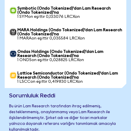
Symbotic (Ondo Tokenized)'dan Lam Research
(Ondo Tokenized)'na
1 SYMon eşittir 0,133076 LRCXon
MARA Holdings (Ondo Tokenized)'dan Lam Research
(Ondo Tokenized)'na
1 MARAon eşittir 0,035584 LRCXon
Ondas Holdings (Ondo Tokenized)'dan Lam
Research (Ondo Tokenized)'na
1 ONDSon eşittir 0,028825 LRCXon
Lattice Semiconductor (Ondo Tokenized)'dan Lam
Research (Ondo Tokenized)'na
1 LSCCon eşittir 0,419830 LRCXon
Sorumluluk Reddi
Bu ürün Lam Research tarafından ihraç edilmemiş,
desteklenmemiş, onaylanmamış veya Lam Research ile
ilişkilendirilmemiştir. Şirket adı ve diğer ticari markalar
yalnızca dayanak referans varlığını tanımlamak amacıyla
kullanılmaktadır.