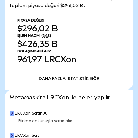
toplam piyasa değeri $296,02 B .
PIYASA DEĞERI
$296,02 B
İŞLEM HACMI
(24S)
$426,35 B
DOLAŞIMDAKI ARZ
961,97
LRCXon
DAHA FAZLA İSTATİSTİK GÖR
DAHA FAZLA İSTATİSTİK GÖR
MetaMask'ta LRCXon ile neler yapılır
LRCXon Satın Al
Birkaç dokunuşla satın alın.
LRCXon Sat