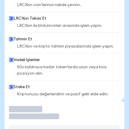
LRCXon coin'lerinizi nakde çevirin.
LRCXon Takas Et
LRCXon ile blokzincirleri arasında işlem yapın.
Tahmin Et
LRCXon ve kripto tahmin piyasalarında işlem yapın.
Vadeli İşlemler
50x kaldıraca kadar token'larda uzun veya kısa
pozisyon alın.
Stake Et
Kriptonuzu değerlendirin ve pasif gelir elde edin.
İşlem Yap