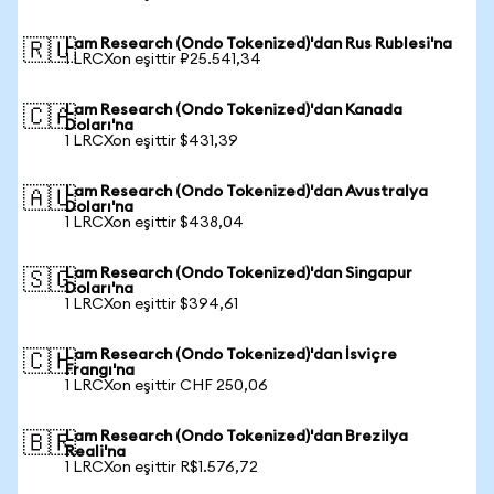
Lam Research (Ondo Tokenized)'dan Rus Rublesi'na
🇷🇺
1 LRCXon eşittir ₽25.541,34
Lam Research (Ondo Tokenized)'dan Kanada
🇨🇦
Doları'na
1 LRCXon eşittir $431,39
Lam Research (Ondo Tokenized)'dan Avustralya
🇦🇺
Doları'na
1 LRCXon eşittir $438,04
Lam Research (Ondo Tokenized)'dan Singapur
🇸🇬
Doları'na
1 LRCXon eşittir $394,61
Lam Research (Ondo Tokenized)'dan İsviçre
🇨🇭
Frangı'na
1 LRCXon eşittir CHF 250,06
Lam Research (Ondo Tokenized)'dan Brezilya
🇧🇷
Reali'na
1 LRCXon eşittir R$1.576,72