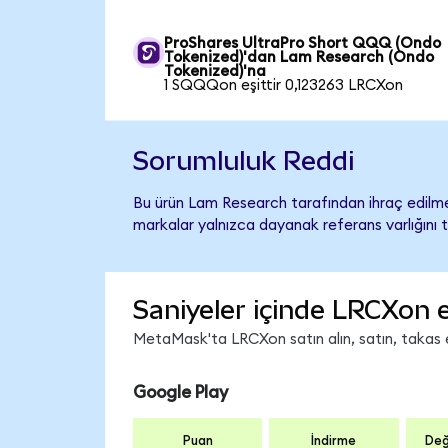
ProShares UltraPro Short QQQ (Ondo
Tokenized)'dan Lam Research (Ondo
Tokenized)'na
1 SQQQon eşittir 0,123263 LRCXon
Sorumluluk Reddi
Bu ürün Lam Research tarafından ihraç edilmem
markalar yalnızca dayanak referans varlığını 
Saniyeler içinde LRCXon 
MetaMask'ta LRCXon satın alın, satın, takas ed
Google Play
Puan
İndirme
Değ