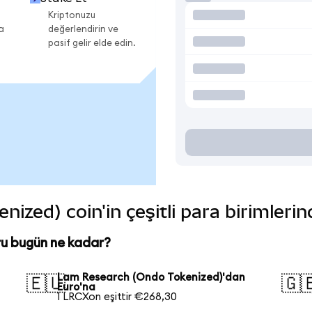
Kriptonuzu
a
değerlendirin ve
pasif gelir elde edin.
zed) coin'in çeşitli para birimleri
u bugün ne kadar?
Lam Research (Ondo Tokenized)'dan
🇪🇺
🇬
Euro'na
1 LRCXon eşittir €268,30