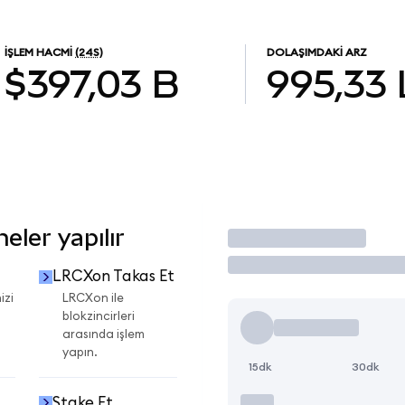
İŞLEM HACMI
(24S)
DOLAŞIMDAKI ARZ
$397,03 B
995,33
ler yapılır
İşlem Yap
LRCXon Takas Et
izi
LRCXon ile
blokzincirleri
arasında işlem
yapın.
15dk
30dk
Stake Et