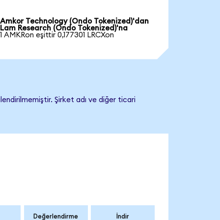
Amkor Technology (Ondo Tokenized)'dan
Lam Research (Ondo Tokenized)'na
1 AMKRon eşittir 0,177301 LRCXon
irilmemiştir. Şirket adı ve diğer ticari
Değerlendirme
İndir