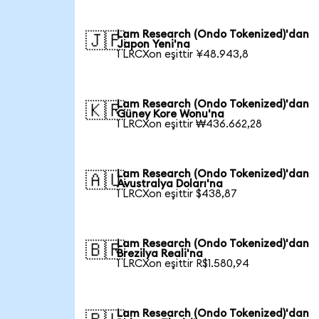
Lam Research (Ondo Tokenized)'dan
🇯🇵
Japon Yeni'na
1 LRCXon eşittir ¥48.943,8
Lam Research (Ondo Tokenized)'dan
🇰🇷
Güney Kore Wonu'na
1 LRCXon eşittir ₩436.662,28
Lam Research (Ondo Tokenized)'dan
🇦🇺
Avustralya Doları'na
1 LRCXon eşittir $438,87
Lam Research (Ondo Tokenized)'dan
🇧🇷
Brezilya Reali'na
1 LRCXon eşittir R$1.580,94
Lam Research (Ondo Tokenized)'dan