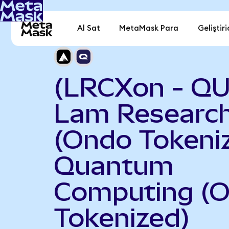
Al Sat
MetaMask Para
Geliştiri
(LRCXon - Q
Lam Researc
(Ondo Tokeniz
Quantum
Computing (
Tokenized)