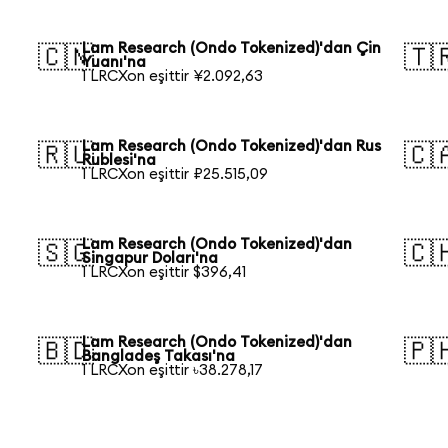
Lam Research (Ondo Tokenized)'dan Çin
🇨🇳
🇹
Yuanı'na
1 LRCXon eşittir ¥2.092,63
Lam Research (Ondo Tokenized)'dan Rus
🇷🇺
🇨
Rublesi'na
1 LRCXon eşittir ₽25.515,09
Lam Research (Ondo Tokenized)'dan
🇸🇬
🇨
Singapur Doları'na
1 LRCXon eşittir $396,41
Lam Research (Ondo Tokenized)'dan
🇧🇩
🇵
Bangladeş Takası'na
1 LRCXon eşittir ৳38.278,17