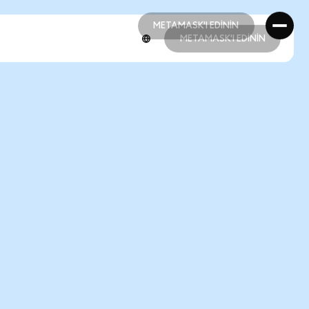
METAMASK'I EDİNİN
METAMASK'I EDİNİN
METAMASK'I EDİNİN
METAMASK'I EDİNİN