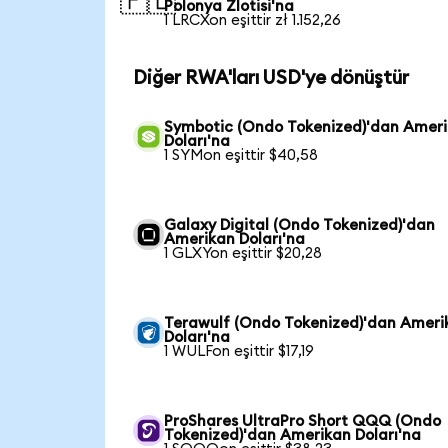
🇵🇱
Polonya Zlotisi'na
1 LRCXon eşittir zł 1.152,26
Diğer RWA'ları USD'ye dönüştür
Symbotic (Ondo Tokenized)'dan Amer
Doları'na
1 SYMon eşittir $40,58
Galaxy Digital (Ondo Tokenized)'dan
Amerikan Doları'na
1 GLXYon eşittir $20,28
Terawulf (Ondo Tokenized)'dan Ameri
Doları'na
1 WULFon eşittir $17,19
ProShares UltraPro Short QQQ (Ondo
Tokenized)'dan Amerikan Doları'na