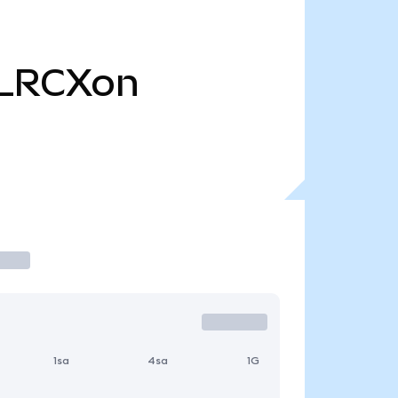
LRCXon
1sa
4sa
1G