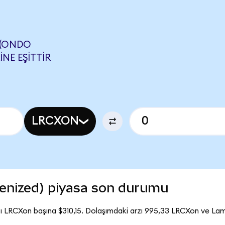
 (ONDO
NE EŞITTIR
LRCXON
enized) piyasa son durumu
ı LRCXon başına $310,15. Dolaşımdaki arzı 995,33 LRCXon ve L