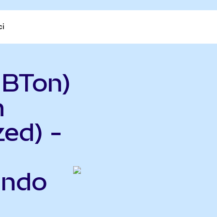
ci
UBTon)
h
ed) -
Ondo