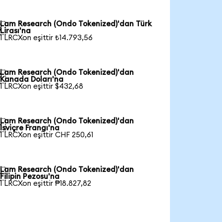
Lam Research (Ondo Tokenized)'dan Türk

Lirası'na
1 LRCXon eşittir ₺14.793,56
Lam Research (Ondo Tokenized)'dan

Kanada Doları'na
1 LRCXon eşittir $432,68
Lam Research (Ondo Tokenized)'dan

İsviçre Frangı'na
1 LRCXon eşittir CHF 250,61
Lam Research (Ondo Tokenized)'dan

Filipin Pezosu'na
1 LRCXon eşittir ₱18.827,82