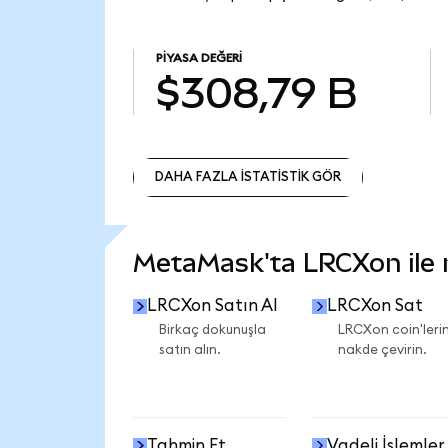
PIYASA DEĞERI
$308,79 B
DAHA FAZLA İSTATİSTİK GÖR
DAHA FAZLA İSTATİSTİK GÖR
MetaMask'ta LRCXon ile ne
LRCXon Satın Al
LRCXon Sat
Birkaç dokunuşla
LRCXon coin'lerin
satın alın.
nakde çevirin.
Tahmin Et
Vadeli İşlemler