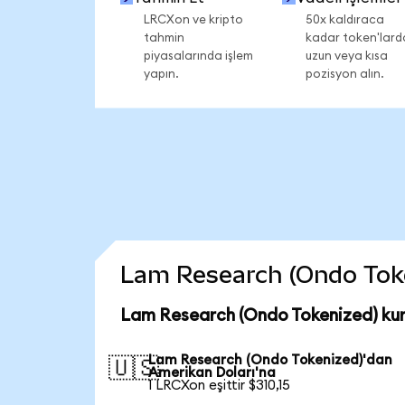
LRCXon ve kripto
50x kaldıraca
tahmin
kadar token'lard
piyasalarında işlem
uzun veya kısa
yapın.
pozisyon alın.
Lam Research (Ondo Tokeni
Lam Research (Ondo Tokenized) kur
Lam Research (Ondo Tokenized)'dan
🇺🇸
Amerikan Doları'na
1 LRCXon eşittir $310,15