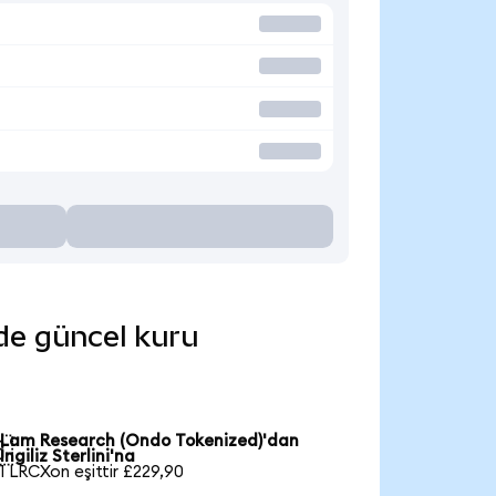
nde güncel kuru
Lam Research (Ondo Tokenized)'dan

İngiliz Sterlini'na
1 LRCXon eşittir £229,90