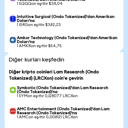
1 SQQQon eşittir $38,04
Intuitive Surgical (Ondo Tokenized)'dan Amerikan
Doları'na
1 ISRGon eşittir $382,23
Amkor Technology (Ondo Tokenized)'dan Amerikan
Doları'na
1 AMKRon eşittir $54,75
Diğer kurları keşfedin
Diğer kripto coinleri Lam Research (Ondo
Tokenized) (LRCXon) coin'e çevirin
Symbotic (Ondo Tokenized)'dan Lam Research
(Ondo Tokenized)'na
1 SYMon eşittir 0,128077 LRCXon
AMC Entertainment (Ondo Tokenized)'dan Lam
Research (Ondo Tokenized)'na
1 AMCon eşittir 0,008121 LRCXon