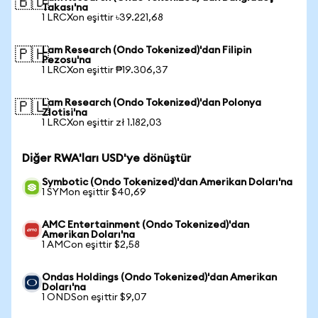
🇧🇩
Takası'na
1 LRCXon eşittir ৳39.221,68
Lam Research (Ondo Tokenized)'dan Filipin
🇵🇭
Pezosu'na
1 LRCXon eşittir ₱19.306,37
Lam Research (Ondo Tokenized)'dan Polonya
🇵🇱
Zlotisi'na
1 LRCXon eşittir zł 1.182,03
Diğer RWA'ları USD'ye dönüştür
Symbotic (Ondo Tokenized)'dan Amerikan Doları'na
1 SYMon eşittir $40,69
AMC Entertainment (Ondo Tokenized)'dan
Amerikan Doları'na
1 AMCon eşittir $2,58
Ondas Holdings (Ondo Tokenized)'dan Amerikan
Doları'na
1 ONDSon eşittir $9,07