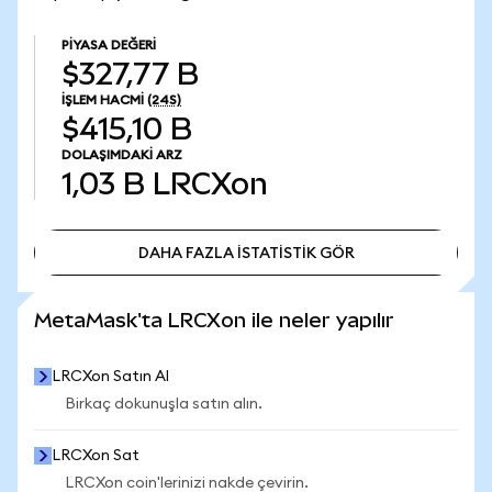
PIYASA DEĞERI
$327,77 B
İŞLEM HACMI
(24S)
$415,10 B
DOLAŞIMDAKI ARZ
1,03 B
LRCXon
DAHA FAZLA İSTATİSTİK GÖR
DAHA FAZLA İSTATİSTİK GÖR
MetaMask'ta LRCXon ile neler yapılır
LRCXon Satın Al
Birkaç dokunuşla satın alın.
LRCXon Sat
LRCXon coin'lerinizi nakde çevirin.