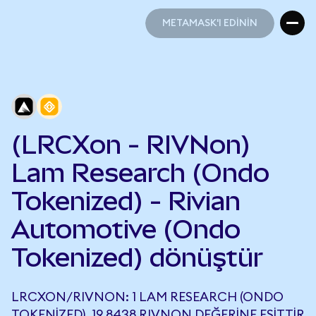
METAMASK'I EDİNİN
METAMASK'I EDİNİN
(LRCXon - RIVNon)
Lam Research (Ondo
Tokenized) - Rivian
Automotive (Ondo
Tokenized) dönüştür
LRCXON/RIVNON: 1 LAM RESEARCH (ONDO
TOKENIZED), 19,8438 RIVNON DEĞERINE EŞITTIR