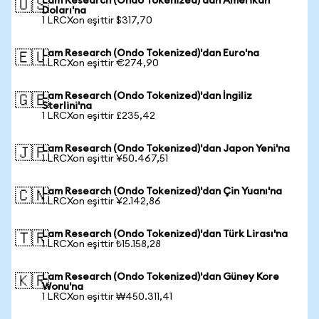
Lam Research (Ondo Tokenized)'dan Amerikan
🇺🇸
Doları'na
1 LRCXon eşittir $317,70
Lam Research (Ondo Tokenized)'dan Euro'na
🇪🇺
1 LRCXon eşittir €274,90
Lam Research (Ondo Tokenized)'dan İngiliz
🇬🇧
Sterlini'na
1 LRCXon eşittir £235,42
Lam Research (Ondo Tokenized)'dan Japon Yeni'na
🇯🇵
1 LRCXon eşittir ¥50.467,51
Lam Research (Ondo Tokenized)'dan Çin Yuanı'na
🇨🇳
1 LRCXon eşittir ¥2.142,86
Lam Research (Ondo Tokenized)'dan Türk Lirası'na
🇹🇷
1 LRCXon eşittir ₺15.158,28
Lam Research (Ondo Tokenized)'dan Güney Kore
🇰🇷
Wonu'na
1 LRCXon eşittir ₩450.311,41