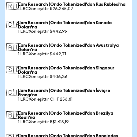
Lam Research (Ondo Tokenized)'dan Rus Rublesi'na
🇷🇺
1 LRCXon eşittir ₽26.265,07
Lam Research (Ondo Tokenized)'dan Kanada
🇨🇦
Doları'na
1 LRCXon eşittir $442,99
Lam Research (Ondo Tokenized)'dan Avustralya
🇦🇺
Doları'na
1 LRCXon eşittir $449,71
Lam Research (Ondo Tokenized)'dan Singapur
🇸🇬
Doları'na
1 LRCXon eşittir $406,36
Lam Research (Ondo Tokenized)'dan İsviçre
🇨🇭
Frangı'na
1 LRCXon eşittir CHF 256,81
Lam Research (Ondo Tokenized)'dan Brezilya
🇧🇷
Reali'na
1 LRCXon eşittir R$1.615,19
Lam Research (Ondo Tokenized)'dan Bangladeş