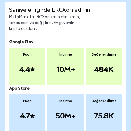
Saniyeler içinde LRCXon edinin
MetaMask'ta LRCXon satın alın, satın,
takas edin ve değiştirin. En güvenilir
kripto cüzdanı.
Google Play
Puan
İndirme
Değerlendirme
4.4
10M+
484K
App Store
Puan
İndirme
Değerlendirme
4.7
50M+
75.8K