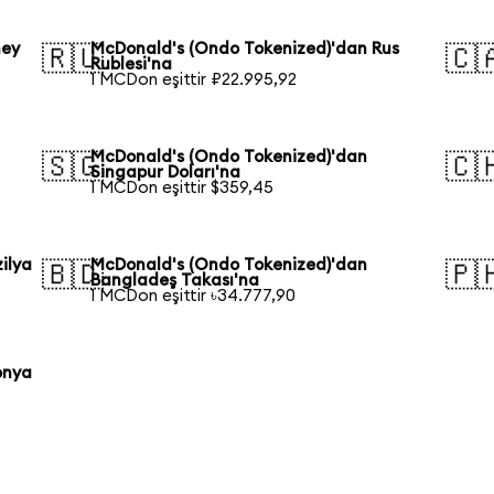
ney
McDonald's (Ondo Tokenized)'dan Rus
🇷🇺
🇨
Rublesi'na
1 MCDon eşittir ₽22.995,92
McDonald's (Ondo Tokenized)'dan
🇸🇬
🇨
Singapur Doları'na
1 MCDon eşittir $359,45
ilya
McDonald's (Ondo Tokenized)'dan
🇧🇩
🇵
Bangladeş Takası'na
1 MCDon eşittir ৳34.777,90
onya