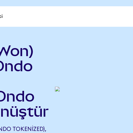
ci
Won)
Ondo
(Ondo
önüştür
DO TOKENIZED),