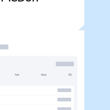
1sa
4sa
1G