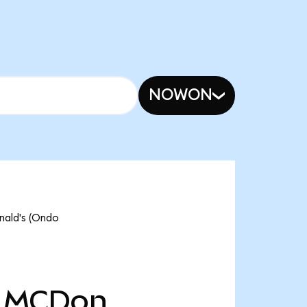
NOWON
nald's (Ondo
MCDon