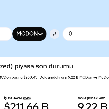
MCDON
zed) piyasa son durumu
 MCDon başına $280,43. Dolaşımdaki arzı 9,22 B MCDon ve McDo
İŞLEM HACMI
(24S)
DOLAŞIMDAKI ARZ
$211,66 B
9,22 B