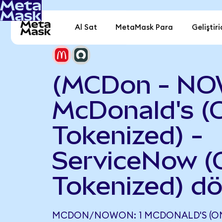
Al Sat
MetaMask Para
Geliştiri
(MCDon - NO
McDonald's (
Tokenized) -
ServiceNow 
Tokenized) d
MCDON/NOWON: 1 MCDONALD'S (ON