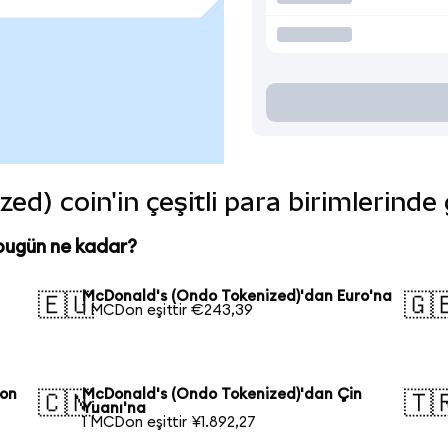
d) coin'in çeşitli para birimlerinde
bugün ne kadar?
McDonald's (Ondo Tokenized)'dan Euro'na
🇪🇺
🇬
1 MCDon eşittir €243,39
pon
McDonald's (Ondo Tokenized)'dan Çin
🇨🇳
🇹
Yuanı'na
1 MCDon eşittir ¥1.892,27