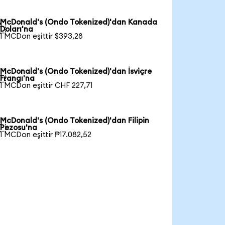
McDonald's (Ondo Tokenized)'dan Kanada

Doları'na
1 MCDon eşittir $393,28
McDonald's (Ondo Tokenized)'dan İsviçre

Frangı'na
1 MCDon eşittir CHF 227,71
McDonald's (Ondo Tokenized)'dan Filipin

Pezosu'na
1 MCDon eşittir ₱17.082,52