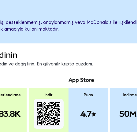
, desteklenmemiş, onaylanmamış veya McDonald's ile ilişkilendiril
k amacıyla kullanılmaktadır.
dinin
n ve değiştirin. En güvenilir kripto cüzdanı.
App Store
erlendirme
İndir
Puan
İndirme
83.8K
4.7
50M