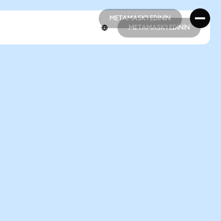
METAMASK'I EDİNİN
METAMASK'I EDİNİN
METAMASK'I EDİNİN
METAMASK'I EDİNİN