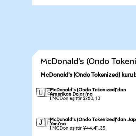
McDonald's (Ondo Tokenize
McDonald's (Ondo Tokenized) kuru 
McDonald's (Ondo Tokenized)'dan
🇺🇸
Amerikan Doları'na
1 MCDon eşittir $280,43
McDonald's (Ondo Tokenized)'dan Ja
🇯🇵
Yeni'na
1 MCDon eşittir ¥44.411,35