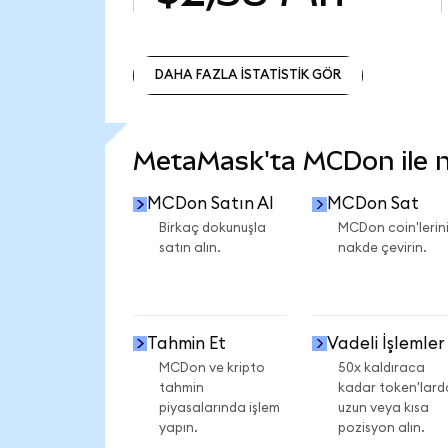
DAHA FAZLA İSTATİSTİK GÖR
DAHA FAZLA İSTATİSTİK GÖR
MetaMask'ta MCDon ile ne
MCDon Satın Al
MCDon Sat
Birkaç dokunuşla
MCDon coin'lerini
satın alın.
nakde çevirin.
Tahmin Et
Vadeli İşlemler
MCDon ve kripto
50x kaldıraca
tahmin
kadar token'lard
piyasalarında işlem
uzun veya kısa
yapın.
pozisyon alın.