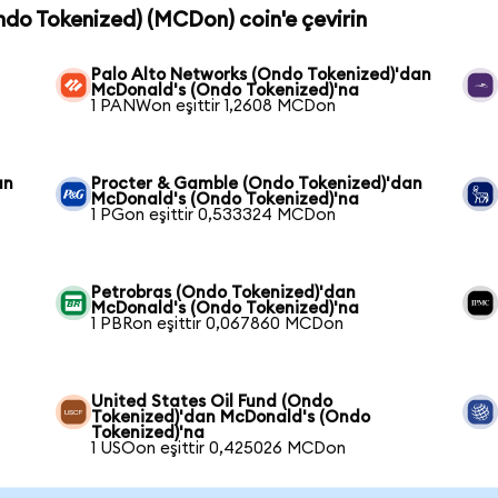
ndo Tokenized) (MCDon) coin'e çevirin
Palo Alto Networks (Ondo Tokenized)'dan
McDonald's (Ondo Tokenized)'na
1 PANWon eşittir 1,2608 MCDon
an
Procter & Gamble (Ondo Tokenized)'dan
McDonald's (Ondo Tokenized)'na
1 PGon eşittir 0,533324 MCDon
Petrobras (Ondo Tokenized)'dan
McDonald's (Ondo Tokenized)'na
1 PBRon eşittir 0,067860 MCDon
United States Oil Fund (Ondo
Tokenized)'dan McDonald's (Ondo
Tokenized)'na
1 USOon eşittir 0,425026 MCDon