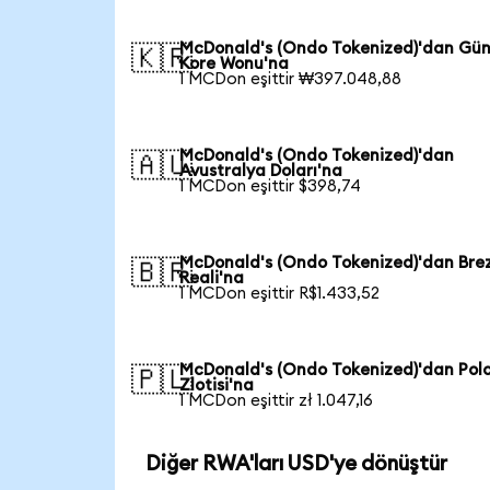
McDonald's (Ondo Tokenized)'dan Gü
🇰🇷
Kore Wonu'na
1 MCDon eşittir ₩397.048,88
McDonald's (Ondo Tokenized)'dan
🇦🇺
Avustralya Doları'na
1 MCDon eşittir $398,74
McDonald's (Ondo Tokenized)'dan Brez
🇧🇷
Reali'na
1 MCDon eşittir R$1.433,52
McDonald's (Ondo Tokenized)'dan Pol
🇵🇱
Zlotisi'na
1 MCDon eşittir zł 1.047,16
Diğer RWA'ları USD'ye dönüştür