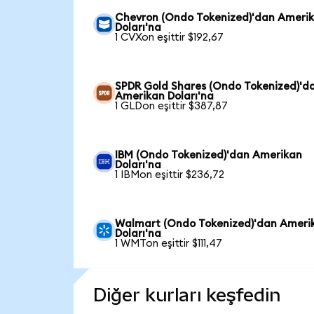
Chevron (Ondo Tokenized)'dan Ameri
Doları'na
1 CVXon eşittir $192,67
SPDR Gold Shares (Ondo Tokenized)'d
Amerikan Doları'na
1 GLDon eşittir $387,87
IBM (Ondo Tokenized)'dan Amerikan
Doları'na
1 IBMon eşittir $236,72
Walmart (Ondo Tokenized)'dan Ameri
Doları'na
1 WMTon eşittir $111,47
Diğer kurları keşfedin