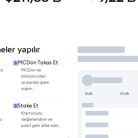
ler yapılır
İşlem Yap
MCDon Takas Et
zi
MCDon ile
blokzincirleri
arasında işlem
yapın.
15dk
30dk
Stake Et
Kriptonuzu
a
değerlendirin ve
pasif gelir elde edin.