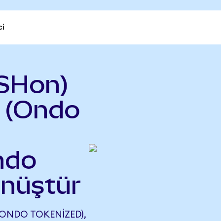
ci
SHon)
 (Ondo
ndo
önüştür
ONDO TOKENIZED),