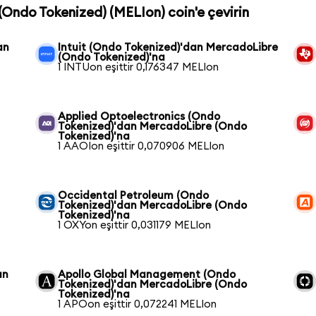
(Ondo Tokenized) (MELIon) coin'e çevirin
an
Intuit (Ondo Tokenized)'dan MercadoLibre
(Ondo Tokenized)'na
1 INTUon eşittir 0,176347 MELIon
Applied Optoelectronics (Ondo
Tokenized)'dan MercadoLibre (Ondo
Tokenized)'na
1 AAOIon eşittir 0,070906 MELIon
Occidental Petroleum (Ondo
Tokenized)'dan MercadoLibre (Ondo
Tokenized)'na
1 OXYon eşittir 0,031179 MELIon
an
Apollo Global Management (Ondo
Tokenized)'dan MercadoLibre (Ondo
Tokenized)'na
1 APOon eşittir 0,072241 MELIon