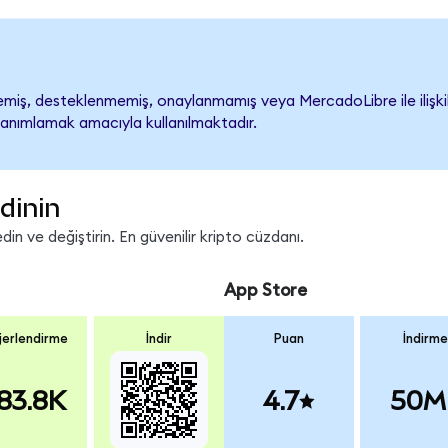
iş, desteklenmemiş, onaylanmamış veya MercadoLibre ile ilişkilend
tanımlamak amacıyla kullanılmaktadır.
dinin
in ve değiştirin. En güvenilir kripto cüzdanı.
App Store
erlendirme
İndir
Puan
İndirme
83.8K
4.7
50M