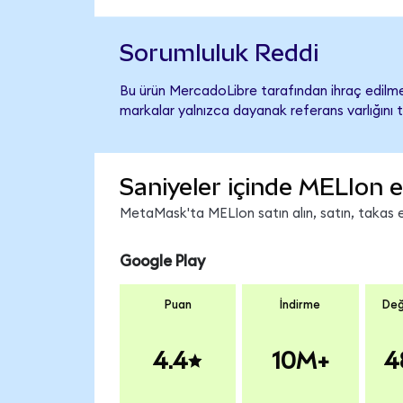
Sorumluluk Reddi
Bu ürün MercadoLibre tarafından ihraç edilmem
markalar yalnızca dayanak referans varlığını 
Saniyeler içinde MELIon e
MetaMask'ta MELIon satın alın, satın, takas ed
Google Play
Puan
İndirme
Değ
4.4
10M+
4