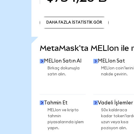
DAHA FAZLA İSTATİSTİK GÖR
DAHA FAZLA İSTATİSTİK GÖR
MetaMask'ta MELIon ile ne
MELIon Satın Al
MELIon Sat
Birkaç dokunuşla
MELIon coin'lerini
satın alın.
nakde çevirin.
Tahmin Et
Vadeli İşlemler
MELIon ve kripto
50x kaldıraca
tahmin
kadar token'lard
piyasalarında işlem
uzun veya kısa
yapın.
pozisyon alın.