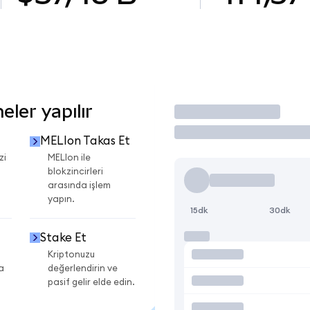
ler yapılır
İşlem Yap
MELIon Takas Et
zi
MELIon ile
blokzincirleri
arasında işlem
yapın.
15dk
30dk
Stake Et
Kriptonuzu
a
değerlendirin ve
pasif gelir elde edin.