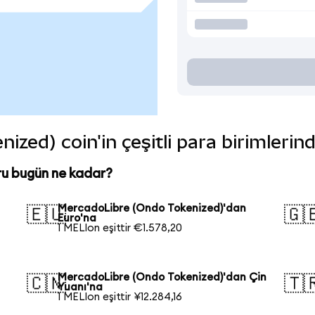
zed) coin'in çeşitli para birimlerin
u bugün ne kadar?
MercadoLibre (Ondo Tokenized)'dan
🇪🇺
🇬
Euro'na
1 MELIon eşittir €1.578,20
MercadoLibre (Ondo Tokenized)'dan Çin
🇨🇳
🇹
Yuanı'na
1 MELIon eşittir ¥12.284,16