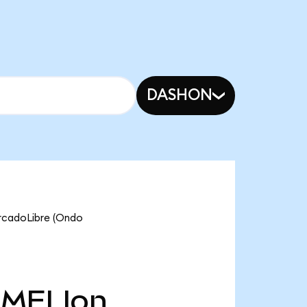
DASHON
ercadoLibre (Ondo
MELIon