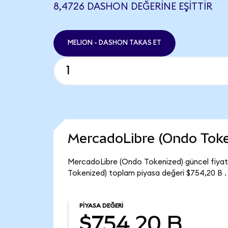
8,4726 DASHON DEĞERINE EŞITTIR
MELION - DASHON TAKAS ET
MercadoLibre (Ondo Toke
MercadoLibre (Ondo Tokenized) güncel fiyatı
Tokenized) toplam piyasa değeri $754,20 B .
PIYASA DEĞERI
$754,20 B