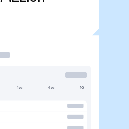
1sa
4sa
1G