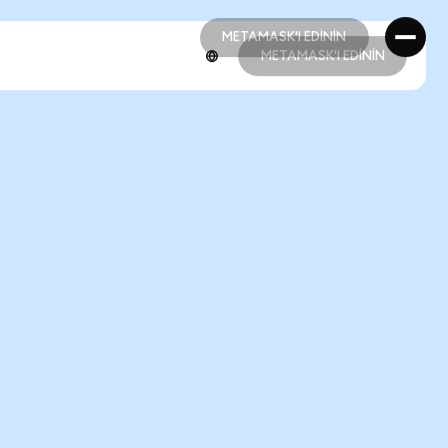
METAMASK'I EDİNİN
METAMASK'I EDİNİN
METAMASK'I EDİNİN
METAMASK'I EDİNİN