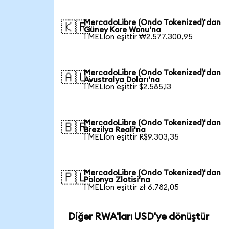
MercadoLibre (Ondo Tokenized)'dan
🇰🇷
Güney Kore Wonu'na
1 MELIon eşittir ₩2.577.300,95
MercadoLibre (Ondo Tokenized)'dan
🇦🇺
Avustralya Doları'na
1 MELIon eşittir $2.585,13
MercadoLibre (Ondo Tokenized)'dan
🇧🇷
Brezilya Reali'na
1 MELIon eşittir R$9.303,35
MercadoLibre (Ondo Tokenized)'dan
🇵🇱
Polonya Zlotisi'na
1 MELIon eşittir zł 6.782,05
Diğer RWA'ları USD'ye dönüştür