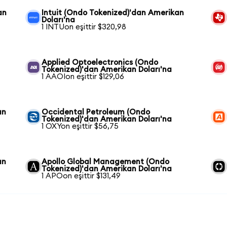
an
Intuit (Ondo Tokenized)'dan Amerikan
Doları'na
1 INTUon eşittir $320,98
Applied Optoelectronics (Ondo
Tokenized)'dan Amerikan Doları'na
1 AAOIon eşittir $129,06
an
Occidental Petroleum (Ondo
Tokenized)'dan Amerikan Doları'na
1 OXYon eşittir $56,75
an
Apollo Global Management (Ondo
Tokenized)'dan Amerikan Doları'na
1 APOon eşittir $131,49