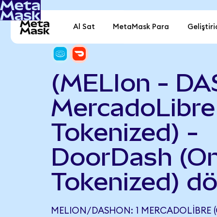
Al Sat
MetaMask Para
Geliştiri
(MELIon - DA
MercadoLibre
Tokenized) -
DoorDash (O
Tokenized) d
MELION/DASHON: 1 MERCADOLIBRE (