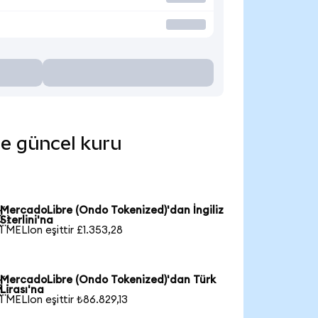
de güncel kuru
MercadoLibre (Ondo Tokenized)'dan İngiliz

Sterlini'na
1 MELIon eşittir £1.353,28
MercadoLibre (Ondo Tokenized)'dan Türk

Lirası'na
1 MELIon eşittir ₺86.829,13