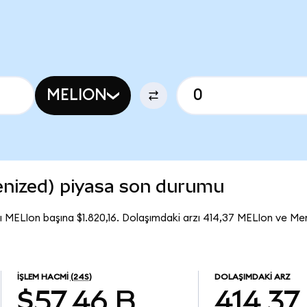
MELION
nized) piyasa son durumu
 MELIon başına $1.820,16. Dolaşımdaki arzı 414,37 MELIon ve M
İŞLEM HACMI
(24S)
DOLAŞIMDAKI ARZ
$57,46 B
414,37