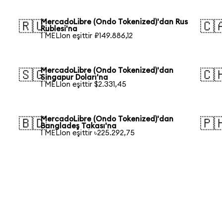
MercadoLibre (Ondo Tokenized)'dan Rus
🇷🇺
🇨
Rublesi'na
1 MELIon eşittir ₽149.886,12
MercadoLibre (Ondo Tokenized)'dan
🇸🇬
🇨
Singapur Doları'na
1 MELIon eşittir $2.331,45
MercadoLibre (Ondo Tokenized)'dan
🇧🇩
🇵
Bangladeş Takası'na
1 MELIon eşittir ৳225.292,75