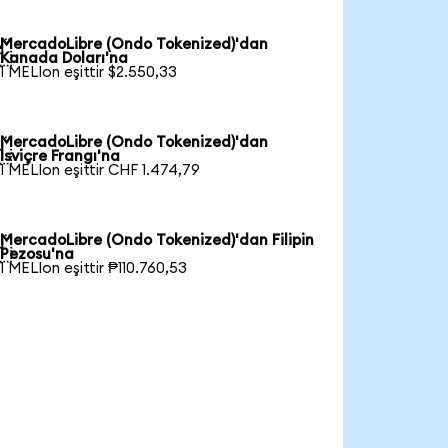
MercadoLibre (Ondo Tokenized)'dan

Kanada Doları'na
1 MELIon eşittir $2.550,33
MercadoLibre (Ondo Tokenized)'dan

İsviçre Frangı'na
1 MELIon eşittir CHF 1.474,79
MercadoLibre (Ondo Tokenized)'dan Filipin

Pezosu'na
1 MELIon eşittir ₱110.760,53