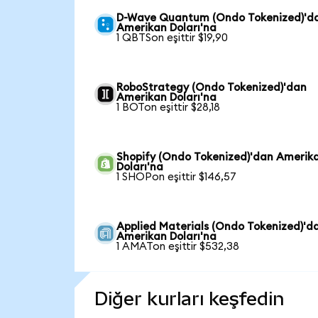
D-Wave Quantum (Ondo Tokenized)'d
Amerikan Doları'na
1 QBTSon eşittir $19,90
RoboStrategy (Ondo Tokenized)'dan
Amerikan Doları'na
1 BOTon eşittir $28,18
Shopify (Ondo Tokenized)'dan Amerik
Doları'na
1 SHOPon eşittir $146,57
Applied Materials (Ondo Tokenized)'d
Amerikan Doları'na
1 AMATon eşittir $532,38
Diğer kurları keşfedin