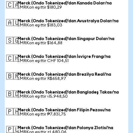
Merck (Ondo Tokenized)'dan Kanada Doları'na
🇨🇦
1 MRKon eşittir $180,29
Merck (Ondo Tokenized)'dan Avustralya Doları'na
🇦🇺
1 MRKon eşittir $183,03
Merck (Ondo Tokenized)'dan Singapur Doları'na
🇸🇬
1 MRKon eşittir $164,88
Merck (Ondo Tokenized)'dan İsviçre Frangı'na
🇨🇭
1 MRKon eşittir CHF 104,51
Merck (Ondo Tokenized)'dan Brezilya Reali'na
🇧🇷
1 MRKon eşittir R$658,97
Merck (Ondo Tokenized)'dan Bangladeş Takası'na
🇧🇩
1 MRKon eşittir ৳15.948,50
Merck (Ondo Tokenized)'dan Filipin Pezosu'na
🇵🇭
1 MRKon eşittir ₱7.831,75
Merck (Ondo Tokenized)'dan Polonya Zlotisi'na
🇵🇱
1 MRKon eşittir zł 480,06