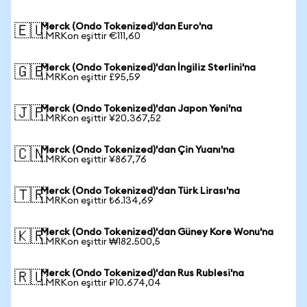
Merck (Ondo Tokenized)'dan Euro'na
🇪🇺
1 MRKon eşittir €111,60
Merck (Ondo Tokenized)'dan İngiliz Sterlini'na
🇬🇧
1 MRKon eşittir £95,59
Merck (Ondo Tokenized)'dan Japon Yeni'na
🇯🇵
1 MRKon eşittir ¥20.367,52
Merck (Ondo Tokenized)'dan Çin Yuanı'na
🇨🇳
1 MRKon eşittir ¥867,76
Merck (Ondo Tokenized)'dan Türk Lirası'na
🇹🇷
1 MRKon eşittir ₺6.134,69
Merck (Ondo Tokenized)'dan Güney Kore Wonu'na
🇰🇷
1 MRKon eşittir ₩182.500,5
Merck (Ondo Tokenized)'dan Rus Rublesi'na
🇷🇺
1 MRKon eşittir ₽10.674,04