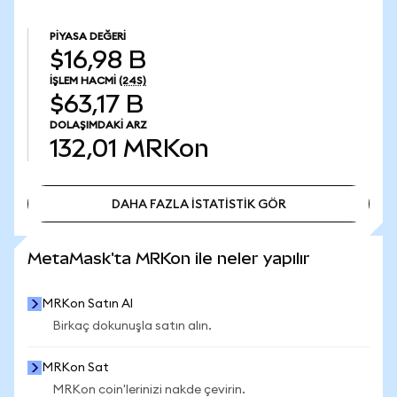
PIYASA DEĞERI
$16,98 B
İŞLEM HACMI
(24S)
$63,17 B
DOLAŞIMDAKI ARZ
132,01
MRKon
DAHA FAZLA İSTATİSTİK GÖR
DAHA FAZLA İSTATİSTİK GÖR
MetaMask'ta MRKon ile neler yapılır
MRKon Satın Al
Birkaç dokunuşla satın alın.
MRKon Sat
MRKon coin'lerinizi nakde çevirin.