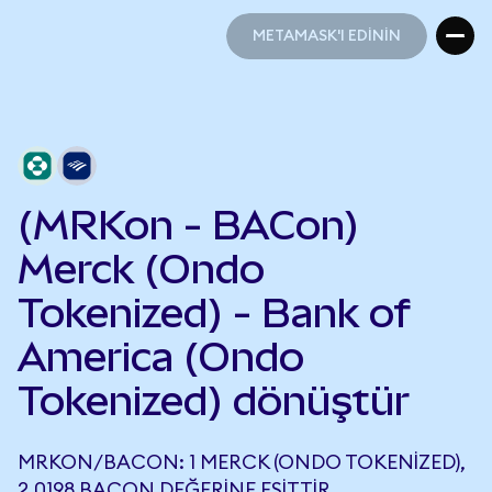
METAMASK'I EDİNİN
METAMASK'I EDİNİN
(MRKon - BACon)
Merck (Ondo
Tokenized) - Bank of
America (Ondo
Tokenized) dönüştür
MRKON/BACON: 1 MERCK (ONDO TOKENIZED),
2,0198 BACON DEĞERINE EŞITTIR