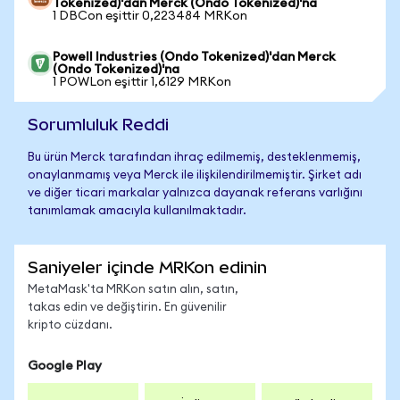
Tokenized)'dan Merck (Ondo Tokenized)'na
1 DBCon eşittir 0,223484 MRKon
Powell Industries (Ondo Tokenized)'dan Merck
(Ondo Tokenized)'na
1 POWLon eşittir 1,6129 MRKon
Sorumluluk Reddi
Bu ürün Merck tarafından ihraç edilmemiş, desteklenmemiş,
onaylanmamış veya Merck ile ilişkilendirilmemiştir. Şirket adı
ve diğer ticari markalar yalnızca dayanak referans varlığını
tanımlamak amacıyla kullanılmaktadır.
Saniyeler içinde MRKon edinin
MetaMask'ta MRKon satın alın, satın,
takas edin ve değiştirin. En güvenilir
kripto cüzdanı.
Google Play