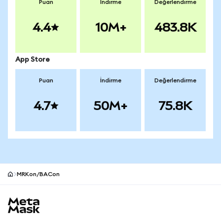
Puan
İndirme
Değerlendirme
4.4
10M+
483.8K
App Store
Puan
İndirme
Değerlendirme
4.7
50M+
75.8K
MRKon/BACon
MetaMask site alt bilgisi