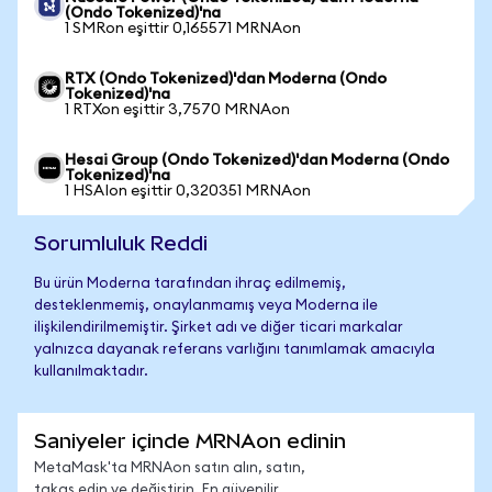
(Ondo Tokenized)'na
1 SMRon eşittir 0,165571 MRNAon
RTX (Ondo Tokenized)'dan Moderna (Ondo
Tokenized)'na
1 RTXon eşittir 3,7570 MRNAon
Hesai Group (Ondo Tokenized)'dan Moderna (Ondo
Tokenized)'na
1 HSAIon eşittir 0,320351 MRNAon
Sorumluluk Reddi
Bu ürün Moderna tarafından ihraç edilmemiş,
desteklenmemiş, onaylanmamış veya Moderna ile
ilişkilendirilmemiştir. Şirket adı ve diğer ticari markalar
yalnızca dayanak referans varlığını tanımlamak amacıyla
kullanılmaktadır.
Saniyeler içinde MRNAon edinin
MetaMask'ta MRNAon satın alın, satın,
takas edin ve değiştirin. En güvenilir