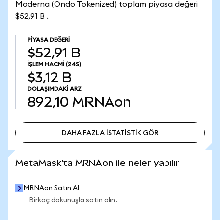
Moderna (Ondo Tokenized) toplam piyasa değeri
$52,91 B .
PIYASA DEĞERI
$52,91 B
İŞLEM HACMI
(24S)
$3,12 B
DOLAŞIMDAKI ARZ
892,10
MRNAon
DAHA FAZLA İSTATİSTİK GÖR
DAHA FAZLA İSTATİSTİK GÖR
MetaMask'ta MRNAon ile neler yapılır
MRNAon Satın Al
Birkaç dokunuşla satın alın.