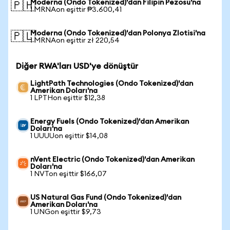
Moderna (Ondo Tokenized)'dan Filipin Pezosu'na
🇵🇭
1 MRNAon eşittir ₱3.600,41
Moderna (Ondo Tokenized)'dan Polonya Zlotisi'na
🇵🇱
1 MRNAon eşittir zł 220,54
Diğer RWA'ları USD'ye dönüştür
LightPath Technologies (Ondo Tokenized)'dan
Amerikan Doları'na
1 LPTHon eşittir $12,38
Energy Fuels (Ondo Tokenized)'dan Amerikan
Doları'na
1 UUUUon eşittir $14,08
nVent Electric (Ondo Tokenized)'dan Amerikan
Doları'na
1 NVTon eşittir $166,07
US Natural Gas Fund (Ondo Tokenized)'dan
Amerikan Doları'na
1 UNGon eşittir $9,73