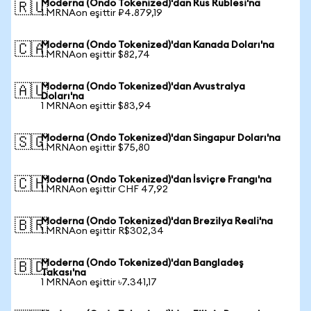
Moderna (Ondo Tokenized)'dan Rus Rublesi'na
🇷🇺
1 MRNAon eşittir ₽4.879,19
Moderna (Ondo Tokenized)'dan Kanada Doları'na
🇨🇦
1 MRNAon eşittir $82,74
Moderna (Ondo Tokenized)'dan Avustralya
🇦🇺
Doları'na
1 MRNAon eşittir $83,94
Moderna (Ondo Tokenized)'dan Singapur Doları'na
🇸🇬
1 MRNAon eşittir $75,80
Moderna (Ondo Tokenized)'dan İsviçre Frangı'na
🇨🇭
1 MRNAon eşittir CHF 47,92
Moderna (Ondo Tokenized)'dan Brezilya Reali'na
🇧🇷
1 MRNAon eşittir R$302,34
Moderna (Ondo Tokenized)'dan Bangladeş
🇧🇩
Takası'na
1 MRNAon eşittir ৳7.341,17