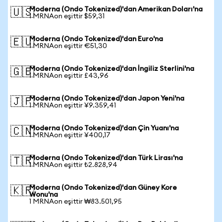
Moderna (Ondo Tokenized)'dan Amerikan Doları'na
🇺🇸
1 MRNAon eşittir $59,31
Moderna (Ondo Tokenized)'dan Euro'na
🇪🇺
1 MRNAon eşittir €51,30
Moderna (Ondo Tokenized)'dan İngiliz Sterlini'na
🇬🇧
1 MRNAon eşittir £43,96
Moderna (Ondo Tokenized)'dan Japon Yeni'na
🇯🇵
1 MRNAon eşittir ¥9.359,41
Moderna (Ondo Tokenized)'dan Çin Yuanı'na
🇨🇳
1 MRNAon eşittir ¥400,17
Moderna (Ondo Tokenized)'dan Türk Lirası'na
🇹🇷
1 MRNAon eşittir ₺2.828,94
Moderna (Ondo Tokenized)'dan Güney Kore
🇰🇷
Wonu'na
1 MRNAon eşittir ₩83.501,95