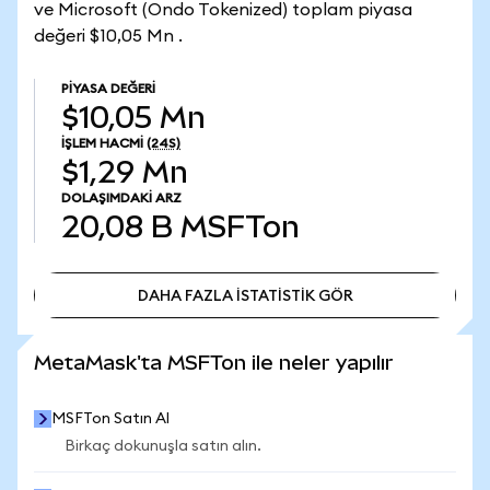
ve Microsoft (Ondo Tokenized) toplam piyasa
değeri $10,05 Mn .
PIYASA DEĞERI
$10,05 Mn
İŞLEM HACMI
(24S)
$1,29 Mn
DOLAŞIMDAKI ARZ
20,08 B
MSFTon
DAHA FAZLA İSTATİSTİK GÖR
DAHA FAZLA İSTATİSTİK GÖR
MetaMask'ta MSFTon ile neler yapılır
MSFTon Satın Al
Birkaç dokunuşla satın alın.