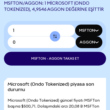
MSFTON/AGGON: 1 MICROSOFT (ONDO
TOKENIZED), 4,9546 AGGON DEĞERINE EŞITTIR
MSFTON
AGGON
MSFTON - AGGON TAKAS ET
Microsoft (Ondo Tokenized) piyasa son
durumu
Microsoft (Ondo Tokenized) güncel fiyatı MSFTon
başına $500,71. Dolaşımdaki arzı 20,08 B MSFTon