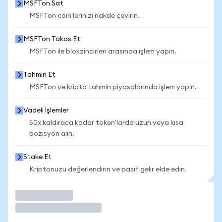
MSFTon Sat
MSFTon coin'lerinizi nakde çevirin.
MSFTon Takas Et
MSFTon ile blokzincirleri arasında işlem yapın.
Tahmin Et
MSFTon ve kripto tahmin piyasalarında işlem yapın.
Vadeli İşlemler
50x kaldıraca kadar token'larda uzun veya kısa
pozisyon alın.
Stake Et
Kriptonuzu değerlendirin ve pasif gelir elde edin.
İşlem Yap