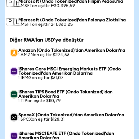
Microsoft (Ondo Tokenized)'dan Filipin Pezosu'na
🇵🇭
1 MSFTon eşittir ₱30.395,59
Microsoft (Ondo Tokenized)'dan Polonya Zlotisi'na
🇵🇱
1 MSFTon eşittir zł 1.860,23
Diğer RWA'ları USD'ye dönüştür
Amazon (Ondo Tokenized)'dan Amerikan Doları'na
1 AMZNon eşittir $274,58
iShares Core MSCI Emerging Markets ETF (Ondo
Tokenized)'dan Amerikan Doları'na
1 IEMGon eşittir $81,07
iShares TIPS Bond ETF (Ondo Tokenized)'dan
Amerikan Doları'na
1 TIPon eşittir $110,79
SpaceX (Ondo Tokenized)'dan Amerikan Doları'na
1 SPCXon eşittir $128,31
iShares MSCI EAFE ETF (Ondo Tokenized)'dan
Amerikan Doları'na