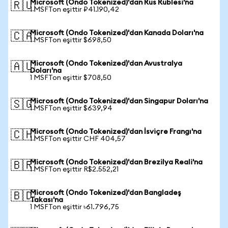
Microsoft (Ondo Tokenized)'dan Rus Rublesi'na
🇷🇺
1 MSFTon eşittir ₽41.190,42
Microsoft (Ondo Tokenized)'dan Kanada Doları'na
🇨🇦
1 MSFTon eşittir $698,50
Microsoft (Ondo Tokenized)'dan Avustralya
🇦🇺
Doları'na
1 MSFTon eşittir $708,50
Microsoft (Ondo Tokenized)'dan Singapur Doları'na
🇸🇬
1 MSFTon eşittir $639,94
Microsoft (Ondo Tokenized)'dan İsviçre Frangı'na
🇨🇭
1 MSFTon eşittir CHF 404,57
Microsoft (Ondo Tokenized)'dan Brezilya Reali'na
🇧🇷
1 MSFTon eşittir R$2.552,21
Microsoft (Ondo Tokenized)'dan Bangladeş
🇧🇩
Takası'na
1 MSFTon eşittir ৳61.796,75