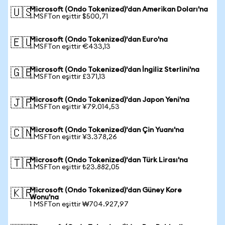
Microsoft (Ondo Tokenized)'dan Amerikan Doları'na
🇺🇸
1 MSFTon eşittir $500,71
Microsoft (Ondo Tokenized)'dan Euro'na
🇪🇺
1 MSFTon eşittir €433,13
Microsoft (Ondo Tokenized)'dan İngiliz Sterlini'na
🇬🇧
1 MSFTon eşittir £371,13
Microsoft (Ondo Tokenized)'dan Japon Yeni'na
🇯🇵
1 MSFTon eşittir ¥79.014,53
Microsoft (Ondo Tokenized)'dan Çin Yuanı'na
🇨🇳
1 MSFTon eşittir ¥3.378,26
Microsoft (Ondo Tokenized)'dan Türk Lirası'na
🇹🇷
1 MSFTon eşittir ₺23.882,05
Microsoft (Ondo Tokenized)'dan Güney Kore
🇰🇷
Wonu'na
1 MSFTon eşittir ₩704.927,97