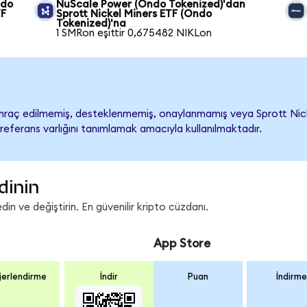
ndo
NuScale Power (Ondo Tokenized)'dan
TF
Sprott Nickel Miners ETF (Ondo
Tokenized)'na
1 SMRon eşittir 0,675482 NIKLon
hraç edilmemiş, desteklenmemiş, onaylanmamış veya Sprott Nickel M
referans varlığını tanımlamak amacıyla kullanılmaktadır.
dinin
in ve değiştirin. En güvenilir kripto cüzdanı.
App Store
erlendirme
İndir
Puan
İndirme