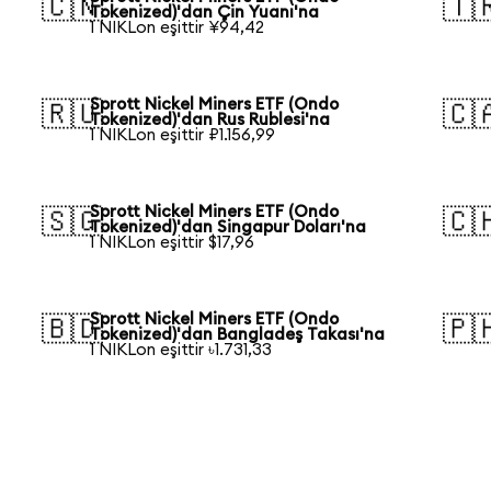
🇨🇳
🇹
Tokenized)'dan Çin Yuanı'na
1 NIKLon eşittir ¥94,42
Sprott Nickel Miners ETF (Ondo
🇷🇺
🇨
Tokenized)'dan Rus Rublesi'na
1 NIKLon eşittir ₽1.156,99
Sprott Nickel Miners ETF (Ondo
🇸🇬
🇨
Tokenized)'dan Singapur Doları'na
1 NIKLon eşittir $17,96
Sprott Nickel Miners ETF (Ondo
🇧🇩
🇵
Tokenized)'dan Bangladeş Takası'na
1 NIKLon eşittir ৳1.731,33