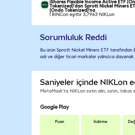
iShares Flexible Income Active ETF (O
Tokenized)'dan Sprott Nickel Miners E
(Ondo Tokenized)'na
1 BINCon eşittir 3,7963 NIKLon
Sorumluluk Reddi
Bu ürün Sprott Nickel Miners ETF tarafından i
adı ve diğer ticari markalar yalnızca dayanak 
Saniyeler içinde NIKLon e
MetaMask'ta NIKLon satın alın, satın, takas ed
Google Play
Puan
İndirme
Değ