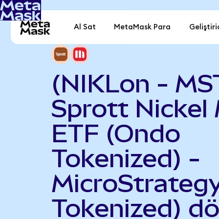
Al Sat
MetaMask Para
Geliştiri
(NIKLon - MS
Sprott Nickel
ETF (Ondo
Tokenized) -
MicroStrateg
Tokenized) d