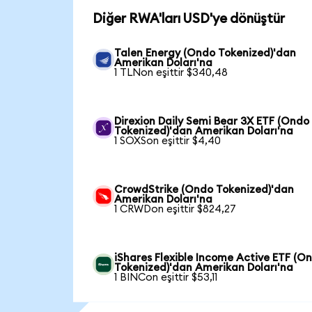
Diğer RWA'ları USD'ye dönüştür
Talen Energy (Ondo Tokenized)'dan
Amerikan Doları'na
1 TLNon eşittir $340,48
Direxion Daily Semi Bear 3X ETF (Ondo
Tokenized)'dan Amerikan Doları'na
1 SOXSon eşittir $4,40
CrowdStrike (Ondo Tokenized)'dan
Amerikan Doları'na
1 CRWDon eşittir $824,27
iShares Flexible Income Active ETF (O
Tokenized)'dan Amerikan Doları'na
1 BINCon eşittir $53,11