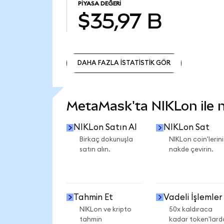
PIYASA DEĞERI
$35,97 B
DAHA FAZLA İSTATİSTİK GÖR
DAHA FAZLA İSTATİSTİK GÖR
MetaMask'ta NIKLon ile ne
NIKLon Satın Al
NIKLon Sat
Birkaç dokunuşla
NIKLon coin'lerini
satın alın.
nakde çevirin.
Tahmin Et
Vadeli İşlemler
NIKLon ve kripto
50x kaldıraca
tahmin
kadar token'lard