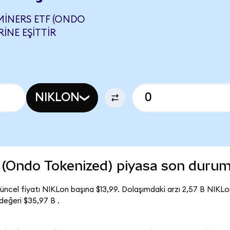
MINERS ETF (ONDO
INE EŞITTIR
NIKLON
F (Ondo Tokenized) piyasa son duru
ncel fiyatı NIKLon başına $13,99. Dolaşımdaki arzı 2,57 B NIKLo
eğeri $35,97 B .