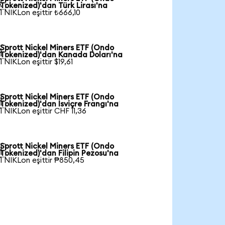

Tokenized)'dan Türk Lirası'na
1 NIKLon eşittir ₺666,10
Sprott Nickel Miners ETF (Ondo

Tokenized)'dan Kanada Doları'na
1 NIKLon eşittir $19,61
Sprott Nickel Miners ETF (Ondo

Tokenized)'dan İsviçre Frangı'na
1 NIKLon eşittir CHF 11,36
Sprott Nickel Miners ETF (Ondo

Tokenized)'dan Filipin Pezosu'na
1 NIKLon eşittir ₱850,45