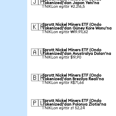
🇯🇵
Tokenized)'dan Japon Yeni'na
1 NIKLon eşittir ¥2.216,5
Sprott Nickel Miners ETF (Ondo
🇰🇷
Tokenized)'dan Güney Kore Wonu'na
1 NIKLon eşittir ₩19.911,62
Sprott Nickel Miners ETF (Ondo
🇦🇺
Tokenized)'dan Avustralya Doları'na
1 NIKLon eşittir $19,90
Sprott Nickel Miners ETF (Ondo
🇧🇷
Tokenized)'dan Brezilya Reali'na
1 NIKLon eşittir R$71,66
Sprott Nickel Miners ETF (Ondo
🇵🇱
Tokenized)'dan Polonya Zlotisi'na
1 NIKLon eşittir zł 52,24