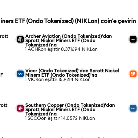
Miners ETF (Ondo Tokenized) (NIKLon) coin'e çevirin
rott
Archer Aviation (Ondo Tokenized)'dan
Sprott Nickel Miners ETF (Ondo
Tokenized)'na
1 ACHRon eşittir 0,371694 NIKLon
Vicor (Ondo Tokenized)'dan Sprott Nickel
TF
Miners ETF (Ondo Tokenized)'na
1 VICRon eşittir 15,9214 NIKLon
rott
Southern Copper (Ondo Tokenized)'dan
Sprott Nickel Miners ETF (Ondo
Tokenized)'na
1 SCCOon eşittir 14,0572 NIKLon