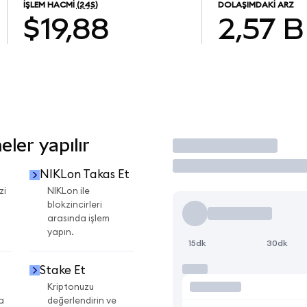
İŞLEM HACMI
(24S)
DOLAŞIMDAKI ARZ
$19,88
2,57 B
ler yapılır
İşlem Yap
NIKLon Takas Et
zi
NIKLon ile
blokzincirleri
arasında işlem
yapın.
15dk
30dk
Stake Et
Kriptonuzu
a
değerlendirin ve