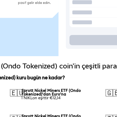
pasif gelir elde edin.
(Ondo Tokenized) coin'in çeşitli par
enized) kuru bugün ne kadar?
Sprott Nickel Miners ETF (Ondo
🇪🇺
🇬
Tokenized)'dan Euro'na
1 NIKLon eşittir €12,14
Sprott Nickel Miners ETF (Ondo