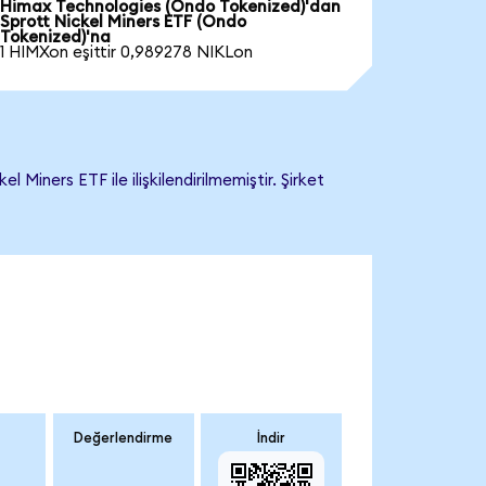
Himax Technologies (Ondo Tokenized)'dan
Sprott Nickel Miners ETF (Ondo
Tokenized)'na
1 HIMXon eşittir 0,989278 NIKLon
iners ETF ile ilişkilendirilmemiştir. Şirket
Değerlendirme
İndir