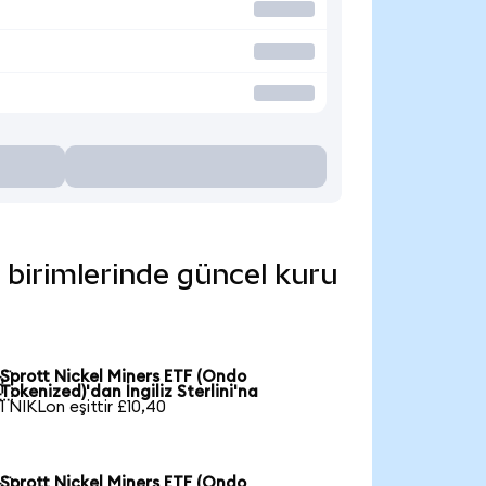
a birimlerinde güncel kuru
Sprott Nickel Miners ETF (Ondo

Tokenized)'dan İngiliz Sterlini'na
1 NIKLon eşittir £10,40
Sprott Nickel Miners ETF (Ondo