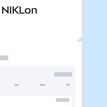
NIKLon
1sa
4sa
1G