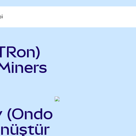
ci
TRon)
 Miners
y (Ondo
önüştür