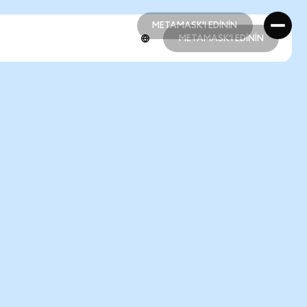
METAMASK'I EDİNİN
METAMASK'I EDİNİN
METAMASK'I EDİNİN
METAMASK'I EDİNİN