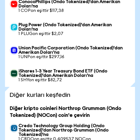
ConocoPhillips (Ondo Tokenized)'dan Amerikan
Doları'na
1 COPon eşittir $117,38
Plug Power (Ondo Tokenized)'dan Amerikan
Doları'na
1 PLUGon eşittir $2,07
Union Pacific Corporation (Ondo Tokenized)'dan
Amerikan Doları'na
1 UNPon eşittir $297,16
iShares 1-3 Year Treasury Bond ETF (Ondo
Tokenized)'dan Amerikan Doları'na
1 SHYon eşittir $82,72
Diğer kurları keşfedin
Diğer kripto coinleri Northrop Grumman (Ondo
Tokenized) (NOCon) coin'e çevirin
Credo Technology Group Holding (Ondo
Tokenized)'dan Northrop Grumman (Ondo
Tokenized)'na
1 CRDOon eşittir 0,409537 NOCon