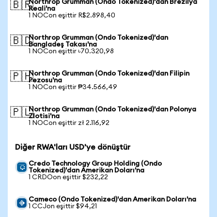
Northrop Grumman (Ondo Tokenized)'dan Brezilya
🇧🇷
Reali'na
1 NOCon eşittir R$2.898,40
Northrop Grumman (Ondo Tokenized)'dan
🇧🇩
Bangladeş Takası'na
1 NOCon eşittir ৳70.320,98
Northrop Grumman (Ondo Tokenized)'dan Filipin
🇵🇭
Pezosu'na
1 NOCon eşittir ₱34.566,49
Northrop Grumman (Ondo Tokenized)'dan Polonya
🇵🇱
Zlotisi'na
1 NOCon eşittir zł 2.116,92
Diğer RWA'ları USD'ye dönüştür
Credo Technology Group Holding (Ondo
Tokenized)'dan Amerikan Doları'na
1 CRDOon eşittir $232,22
Cameco (Ondo Tokenized)'dan Amerikan Doları'na
1 CCJon eşittir $94,21