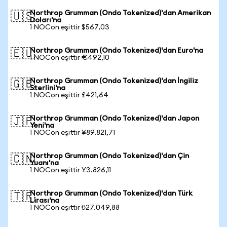
Northrop Grumman (Ondo Tokenized)'dan Amerikan
🇺🇸
Doları'na
1 NOCon eşittir $567,03
Northrop Grumman (Ondo Tokenized)'dan Euro'na
🇪🇺
1 NOCon eşittir €492,10
Northrop Grumman (Ondo Tokenized)'dan İngiliz
🇬🇧
Sterlini'na
1 NOCon eşittir £421,64
Northrop Grumman (Ondo Tokenized)'dan Japon
🇯🇵
Yeni'na
1 NOCon eşittir ¥89.821,71
Northrop Grumman (Ondo Tokenized)'dan Çin
🇨🇳
Yuanı'na
1 NOCon eşittir ¥3.826,11
Northrop Grumman (Ondo Tokenized)'dan Türk
🇹🇷
Lirası'na
1 NOCon eşittir ₺27.049,88