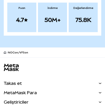
Puan
İndirme
Değerlendirme
4.7
50M+
75.8K
NOCon/VFSon
MetaMask site alt bilgisi
Takas et
Takas İşlemleri
MetaMask Para
Tahmin Et
YENİ
Kripto Al
Geliştiriciler