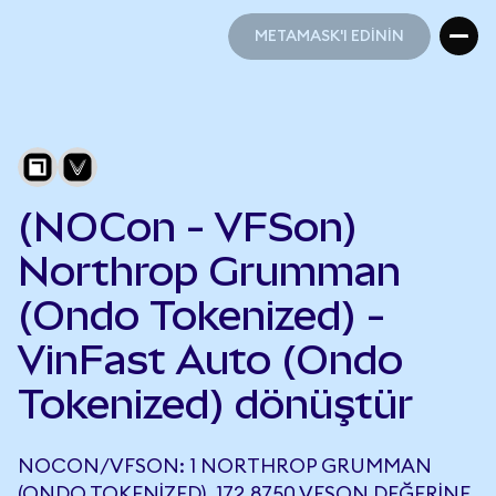
METAMASK'I EDİNİN
METAMASK'I EDİNİN
(NOCon - VFSon)
Northrop Grumman
(Ondo Tokenized) -
VinFast Auto (Ondo
Tokenized) dönüştür
NOCON/VFSON: 1 NORTHROP GRUMMAN
(ONDO TOKENIZED), 172,8750 VFSON DEĞERINE