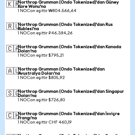
Northrop Grumman (Ondo Tokenized)'dan Güney
🇰🇷
Kore Wonu'na
1 NOCon eşittir ₩804.566,64
Northrop Grumman (Ondo Tokenized)'dan Rus
🇷🇺
Rublesi'na
1 NOCon eşittir ₽46.384,26
Northrop Grumman (Ondo Tokenized)'dan Kanada
🇨🇦
Doları'na
1 NOCon eşittir $795,21
Northrop Grumman (Ondo Tokenized)'dan
🇦🇺
Avustralya Doları'na
1 NOCon eşittir $805,92
Northrop Grumman (Ondo Tokenized)'dan Singapur
🇸🇬
Doları'na
1 NOCon eşittir $726,80
Northrop Grumman (Ondo Tokenized)'dan İsviçre
🇨🇭
Frangı'na
1 NOCon eşittir CHF 460,19