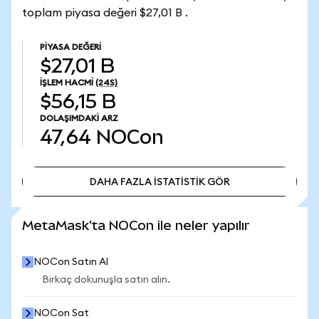
toplam piyasa değeri $27,01 B .
PIYASA DEĞERI
$27,01 B
İŞLEM HACMI
(24S)
$56,15 B
DOLAŞIMDAKI ARZ
47,64
NOCon
DAHA FAZLA İSTATİSTİK GÖR
DAHA FAZLA İSTATİSTİK GÖR
MetaMask'ta NOCon ile neler yapılır
NOCon Satın Al
Birkaç dokunuşla satın alın.
NOCon Sat