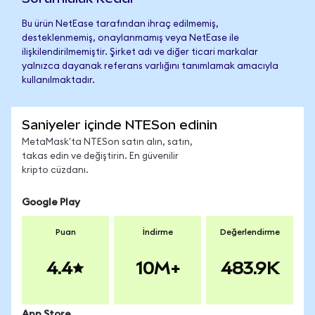
Bu ürün NetEase tarafından ihraç edilmemiş,
desteklenmemiş, onaylanmamış veya NetEase ile
ilişkilendirilmemiştir. Şirket adı ve diğer ticari markalar
yalnızca dayanak referans varlığını tanımlamak amacıyla
kullanılmaktadır.
Saniyeler içinde NTESon edinin
MetaMask'ta NTESon satın alın, satın,
takas edin ve değiştirin. En güvenilir
kripto cüzdanı.
Google Play
Puan
İndirme
Değerlendirme
4.4
10M+
483.9K
App Store