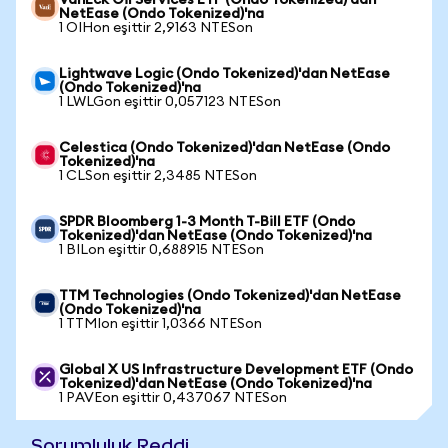
VanEck Oil Services ETF (Ondo Tokenized)'dan
NetEase (Ondo Tokenized)'na
1 OIHon eşittir 2,9163 NTESon
Lightwave Logic (Ondo Tokenized)'dan NetEase
(Ondo Tokenized)'na
1 LWLGon eşittir 0,057123 NTESon
Celestica (Ondo Tokenized)'dan NetEase (Ondo
Tokenized)'na
1 CLSon eşittir 2,3485 NTESon
SPDR Bloomberg 1-3 Month T-Bill ETF (Ondo
Tokenized)'dan NetEase (Ondo Tokenized)'na
1 BILon eşittir 0,688915 NTESon
TTM Technologies (Ondo Tokenized)'dan NetEase
(Ondo Tokenized)'na
1 TTMIon eşittir 1,0366 NTESon
Global X US Infrastructure Development ETF (Ondo
Tokenized)'dan NetEase (Ondo Tokenized)'na
1 PAVEon eşittir 0,437067 NTESon
Sorumluluk Reddi