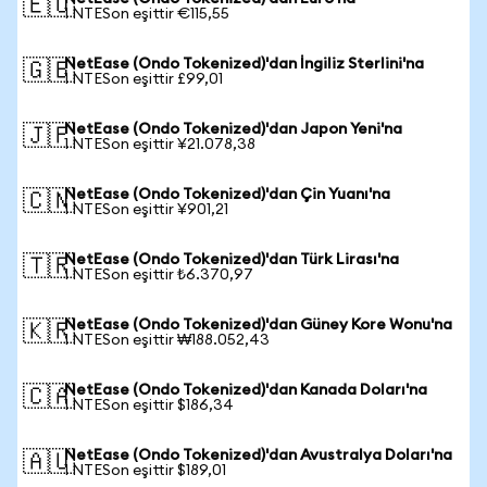
🇪🇺
1 NTESon eşittir €115,55
NetEase (Ondo Tokenized)'dan İngiliz Sterlini'na
🇬🇧
1 NTESon eşittir £99,01
NetEase (Ondo Tokenized)'dan Japon Yeni'na
🇯🇵
1 NTESon eşittir ¥21.078,38
NetEase (Ondo Tokenized)'dan Çin Yuanı'na
🇨🇳
1 NTESon eşittir ¥901,21
NetEase (Ondo Tokenized)'dan Türk Lirası'na
🇹🇷
1 NTESon eşittir ₺6.370,97
NetEase (Ondo Tokenized)'dan Güney Kore Wonu'na
🇰🇷
1 NTESon eşittir ₩188.052,43
NetEase (Ondo Tokenized)'dan Kanada Doları'na
🇨🇦
1 NTESon eşittir $186,34
NetEase (Ondo Tokenized)'dan Avustralya Doları'na
🇦🇺
1 NTESon eşittir $189,01