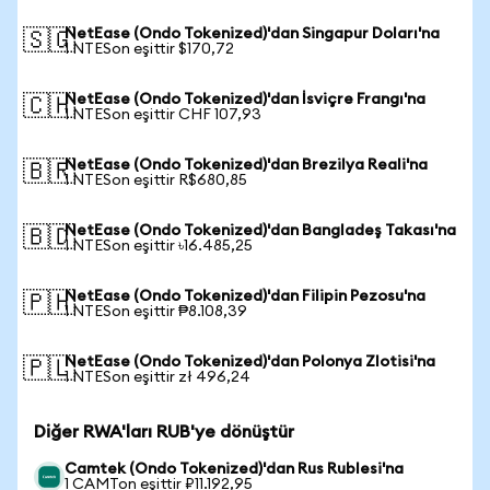
NetEase (Ondo Tokenized)'dan Singapur Doları'na
🇸🇬
1 NTESon eşittir $170,72
NetEase (Ondo Tokenized)'dan İsviçre Frangı'na
🇨🇭
1 NTESon eşittir CHF 107,93
NetEase (Ondo Tokenized)'dan Brezilya Reali'na
🇧🇷
1 NTESon eşittir R$680,85
NetEase (Ondo Tokenized)'dan Bangladeş Takası'na
🇧🇩
1 NTESon eşittir ৳16.485,25
NetEase (Ondo Tokenized)'dan Filipin Pezosu'na
🇵🇭
1 NTESon eşittir ₱8.108,39
NetEase (Ondo Tokenized)'dan Polonya Zlotisi'na
🇵🇱
1 NTESon eşittir zł 496,24
Diğer RWA'ları RUB'ye dönüştür
Camtek (Ondo Tokenized)'dan Rus Rublesi'na
1 CAMTon eşittir ₽11.192,95