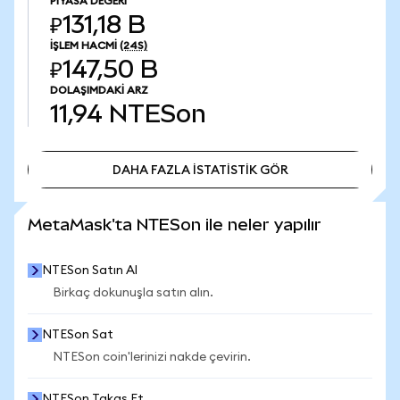
PIYASA DEĞERI
₽131,18 B
İŞLEM HACMI
(24S)
₽147,50 B
DOLAŞIMDAKI ARZ
11,94
NTESon
DAHA FAZLA İSTATİSTİK GÖR
DAHA FAZLA İSTATİSTİK GÖR
MetaMask'ta NTESon ile neler yapılır
NTESon Satın Al
Birkaç dokunuşla satın alın.
NTESon Sat
NTESon coin'lerinizi nakde çevirin.
NTESon Takas Et