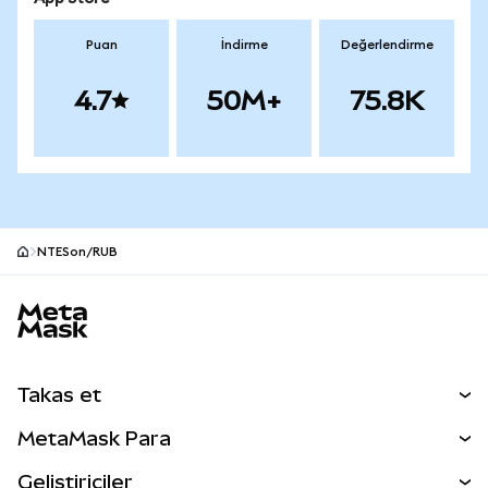
Puan
İndirme
Değerlendirme
4.7
50M+
75.8K
NTESon/RUB
MetaMask site alt bilgisi
Takas et
Takas İşlemleri
MetaMask Para
Tahmin Et
YENİ
Kripto Al
Geliştiriciler