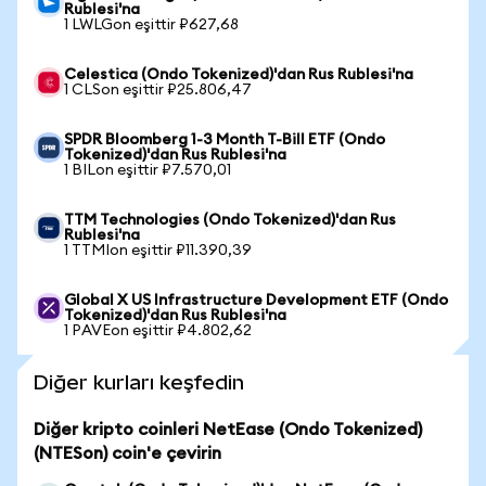
Rublesi'na
1 LWLGon eşittir ₽627,68
Celestica (Ondo Tokenized)'dan Rus Rublesi'na
1 CLSon eşittir ₽25.806,47
SPDR Bloomberg 1-3 Month T-Bill ETF (Ondo
Tokenized)'dan Rus Rublesi'na
1 BILon eşittir ₽7.570,01
TTM Technologies (Ondo Tokenized)'dan Rus
Rublesi'na
1 TTMIon eşittir ₽11.390,39
Global X US Infrastructure Development ETF (Ondo
Tokenized)'dan Rus Rublesi'na
1 PAVEon eşittir ₽4.802,62
Diğer kurları keşfedin
Diğer kripto coinleri NetEase (Ondo Tokenized)
(NTESon) coin'e çevirin