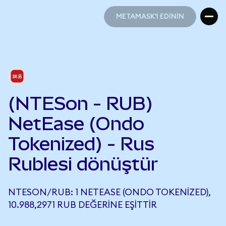
METAMASK'I EDİNİN
METAMASK'I EDİNİN
(NTESon - RUB)
NetEase (Ondo
Tokenized) - Rus
Rublesi dönüştür
NTESON/RUB: 1 NETEASE (ONDO TOKENIZED),
10.988,2971 RUB DEĞERINE EŞITTIR