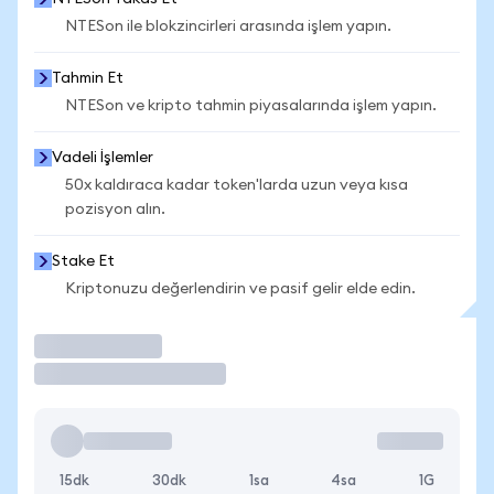
NTESon ile blokzincirleri arasında işlem yapın.
Tahmin Et
NTESon ve kripto tahmin piyasalarında işlem yapın.
Vadeli İşlemler
50x kaldıraca kadar token'larda uzun veya kısa
pozisyon alın.
Stake Et
Kriptonuzu değerlendirin ve pasif gelir elde edin.
İşlem Yap
15dk
30dk
1sa
4sa
1G