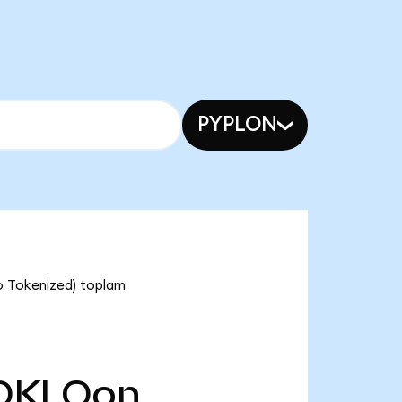
PYPLON
o Tokenized) toplam
OKLOon