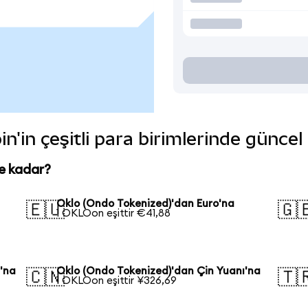
n'in çeşitli para birimlerinde güncel
e kadar?
Oklo (Ondo Tokenized)'dan Euro'na
🇪🇺
🇬
1 OKLOon eşittir €41,88
'na
Oklo (Ondo Tokenized)'dan Çin Yuanı'na
🇨🇳
🇹
1 OKLOon eşittir ¥326,69