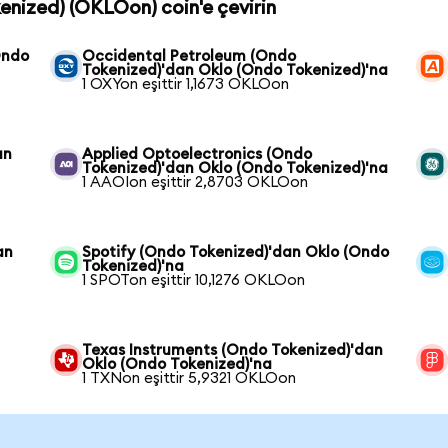
kenized) (OKLOon) coin'e çevirin
Ondo
Occidental Petroleum (Ondo
Tokenized)'dan Oklo (Ondo Tokenized)'na
1 OXYon eşittir 1,1673 OKLOon
an
Applied Optoelectronics (Ondo
Tokenized)'dan Oklo (Ondo Tokenized)'na
1 AAOIon eşittir 2,8703 OKLOon
an
Spotify (Ondo Tokenized)'dan Oklo (Ondo
Tokenized)'na
1 SPOTon eşittir 10,1276 OKLOon
Texas Instruments (Ondo Tokenized)'dan
Oklo (Ondo Tokenized)'na
1 TXNon eşittir 5,9321 OKLOon