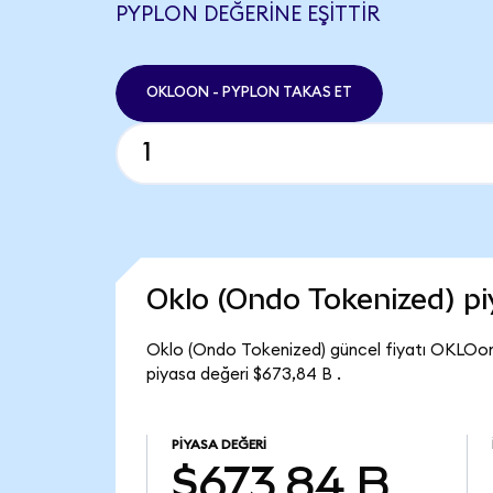
PYPLON DEĞERINE EŞITTIR
OKLOON - PYPLON TAKAS ET
Oklo (Ondo Tokenized) p
Oklo (Ondo Tokenized) güncel fiyatı OKLOon
piyasa değeri $673,84 B .
PIYASA DEĞERI
$673,84 B