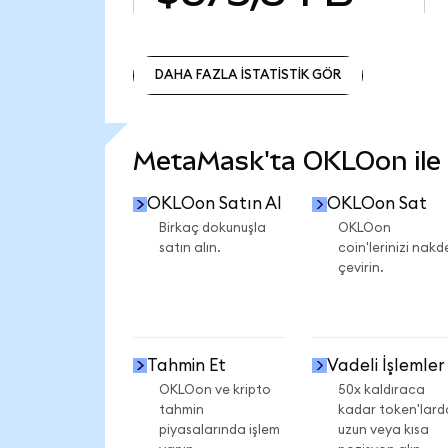
DAHA FAZLA İSTATİSTİK GÖR
DAHA FAZLA İSTATİSTİK GÖR
MetaMask'ta OKLOon ile n
OKLOon Satın Al
OKLOon Sat
Birkaç dokunuşla
OKLOon
satın alın.
coin'lerinizi nakd
çevirin.
Tahmin Et
Vadeli İşlemler
OKLOon ve kripto
50x kaldıraca
tahmin
kadar token'lard
piyasalarında işlem
uzun veya kısa