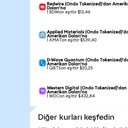
Redwire (Ondo Tokenized)'dan Ameri
Doları'na
1 RDWon eşittir $13,46
Applied Materials (Ondo Tokenized)'d
Amerikan Doları'na
1 AMATon eşittir $539,40
D-Wave Quantum (Ondo Tokenized)'d
Amerikan Doları'na
1 QBTSon eşittir $20,25
Western Digital (Ondo Tokenized)'dan
Amerikan Doları'na
1 WDCon eşittir $432,84
Diğer kurları keşfedin