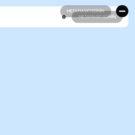
METAMASK'I EDİNİN
METAMASK'I EDİNİN
METAMASK'I EDİNİN
METAMASK'I EDİNİN