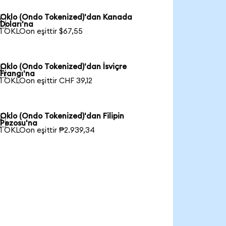
Oklo (Ondo Tokenized)'dan Kanada

Doları'na
1 OKLOon eşittir $67,55
Oklo (Ondo Tokenized)'dan İsviçre

Frangı'na
1 OKLOon eşittir CHF 39,12
Oklo (Ondo Tokenized)'dan Filipin

Pezosu'na
1 OKLOon eşittir ₱2.939,34