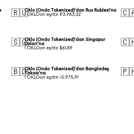
e
Oklo (Ondo Tokenized)'dan Rus Rublesi'na
🇷🇺
🇨
1 OKLOon eşittir ₽3.983,32
Oklo (Ondo Tokenized)'dan Singapur
🇸🇬
🇨
Doları'na
1 OKLOon eşittir $61,89
Oklo (Ondo Tokenized)'dan Bangladeş
🇧🇩
🇵
Takası'na
1 OKLOon eşittir ৳5.975,91