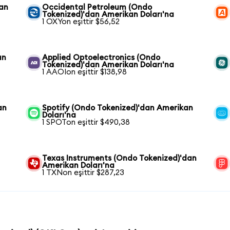
kan
Occidental Petroleum (Ondo
Tokenized)'dan Amerikan Doları'na
1 OXYon eşittir $56,52
an
Applied Optoelectronics (Ondo
Tokenized)'dan Amerikan Doları'na
1 AAOIon eşittir $138,98
an
Spotify (Ondo Tokenized)'dan Amerikan
Doları'na
1 SPOTon eşittir $490,38
Texas Instruments (Ondo Tokenized)'dan
Amerikan Doları'na
1 TXNon eşittir $287,23