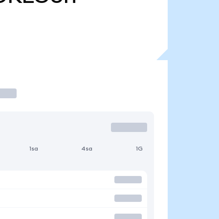
1sa
4sa
1G