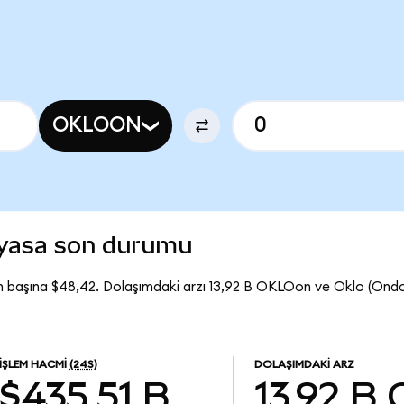
OKLOON
iyasa son durumu
 başına $48,42. Dolaşımdaki arzı 13,92 B OKLOon ve Oklo (Ond
İŞLEM HACMI
(24S)
DOLAŞIMDAKI ARZ
$435,51 B
13,92 B