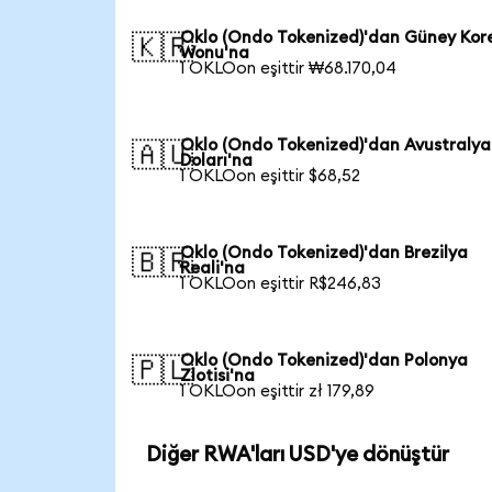
Oklo (Ondo Tokenized)'dan Güney Kor
🇰🇷
Wonu'na
1 OKLOon eşittir ₩68.170,04
Oklo (Ondo Tokenized)'dan Avustralya
🇦🇺
Doları'na
1 OKLOon eşittir $68,52
Oklo (Ondo Tokenized)'dan Brezilya
🇧🇷
Reali'na
1 OKLOon eşittir R$246,83
Oklo (Ondo Tokenized)'dan Polonya
🇵🇱
Zlotisi'na
1 OKLOon eşittir zł 179,89
Diğer RWA'ları USD'ye dönüştür