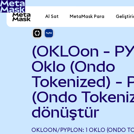
Al Sat
MetaMask Para
Geliştiri
(OKLOon - P
Oklo (Ondo
Tokenized) - 
(Ondo Tokeni
dönüştür
OKLOON/PYPLON: 1 OKLO (ONDO TOK