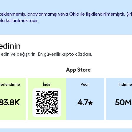
klenmemiş, onaylanmamış veya Oklo ile ilişkilendirilmemiştir. Şirk
a kullanılmaktadır.
edinin
in ve değiştirin. En güvenilir kripto cüzdanı.
App Store
erlendirme
İndir
Puan
İndirme
83.8K
4.7
50M