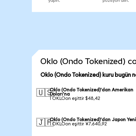
yapın.
pozisyon alın.
Oklo (Ondo Tokenized) coi
Oklo (Ondo Tokenized) kuru bugün n
Oklo (Ondo Tokenized)'dan Amerikan
🇺🇸
Doları'na
1 OKLOon eşittir $48,42
Oklo (Ondo Tokenized)'dan Japon Yeni
🇯🇵
1 OKLOon eşittir ¥7.640,92