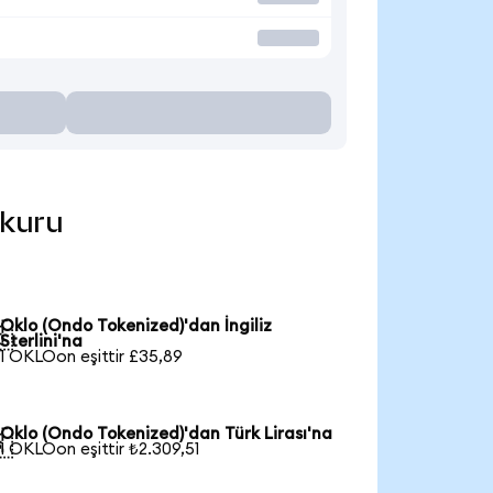
 kuru
Oklo (Ondo Tokenized)'dan İngiliz

Sterlini'na
1 OKLOon eşittir £35,89
Oklo (Ondo Tokenized)'dan Türk Lirası'na

1 OKLOon eşittir ₺2.309,51