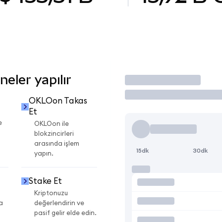
eler yapılır
İşlem Yap
OKLOon Takas
Et
e
OKLOon ile
blokzincirleri
arasında işlem
15dk
30dk
yapın.
Stake Et
Kriptonuzu
a
değerlendirin ve
pasif gelir elde edin.