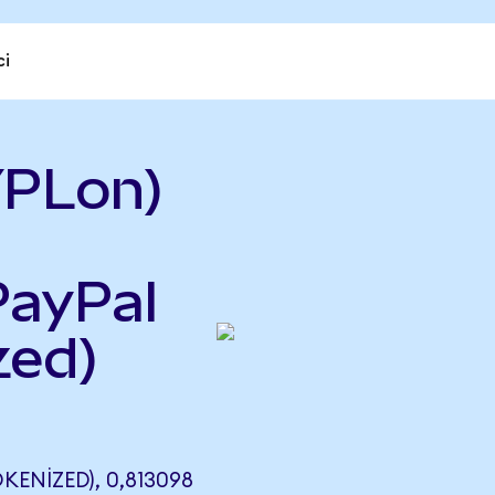
ci
YPLon)
PayPal
zed)
ENIZED), 0,813098