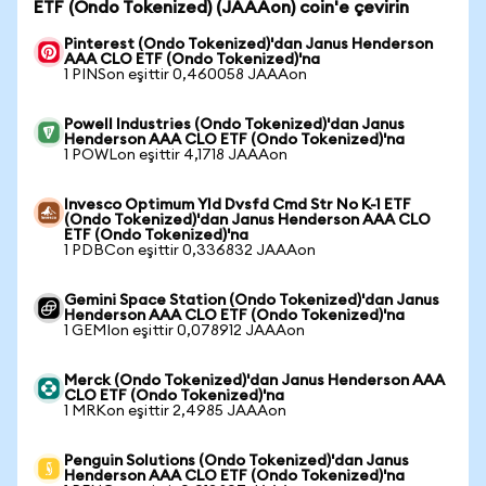
ETF (Ondo Tokenized) (JAAAon) coin'e çevirin
Pinterest (Ondo Tokenized)'dan Janus Henderson
AAA CLO ETF (Ondo Tokenized)'na
1 PINSon eşittir 0,460058 JAAAon
Powell Industries (Ondo Tokenized)'dan Janus
Henderson AAA CLO ETF (Ondo Tokenized)'na
1 POWLon eşittir 4,1718 JAAAon
Invesco Optimum Yld Dvsfd Cmd Str No K-1 ETF
(Ondo Tokenized)'dan Janus Henderson AAA CLO
ETF (Ondo Tokenized)'na
1 PDBCon eşittir 0,336832 JAAAon
Gemini Space Station (Ondo Tokenized)'dan Janus
Henderson AAA CLO ETF (Ondo Tokenized)'na
1 GEMIon eşittir 0,078912 JAAAon
Merck (Ondo Tokenized)'dan Janus Henderson AAA
CLO ETF (Ondo Tokenized)'na
1 MRKon eşittir 2,4985 JAAAon
Penguin Solutions (Ondo Tokenized)'dan Janus
Henderson AAA CLO ETF (Ondo Tokenized)'na