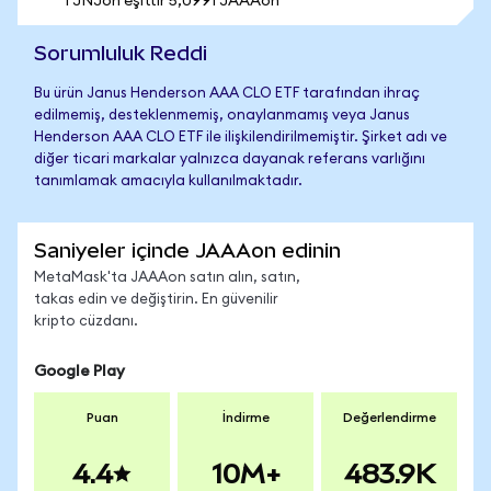
1 JNJon eşittir 5,0991 JAAAon
Sorumluluk Reddi
Bu ürün Janus Henderson AAA CLO ETF tarafından ihraç
edilmemiş, desteklenmemiş, onaylanmamış veya Janus
Henderson AAA CLO ETF ile ilişkilendirilmemiştir. Şirket adı ve
diğer ticari markalar yalnızca dayanak referans varlığını
tanımlamak amacıyla kullanılmaktadır.
Saniyeler içinde JAAAon edinin
MetaMask'ta JAAAon satın alın, satın,
takas edin ve değiştirin. En güvenilir
kripto cüzdanı.
Google Play
Puan
İndirme
Değerlendirme
4.4
10M+
483.9K