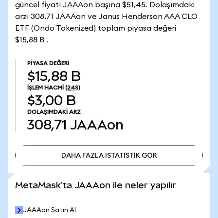
güncel fiyatı JAAAon başına $51,45. Dolaşımdaki
arzı 308,71 JAAAon ve Janus Henderson AAA CLO
ETF (Ondo Tokenized) toplam piyasa değeri
$15,88 B .
PIYASA DEĞERI
$15,88 B
İŞLEM HACMI
(24S)
$3,00 B
DOLAŞIMDAKI ARZ
308,71
JAAAon
DAHA FAZLA İSTATİSTİK GÖR
DAHA FAZLA İSTATİSTİK GÖR
MetaMask'ta JAAAon ile neler yapılır
JAAAon Satın Al