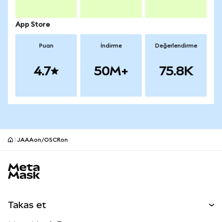
App Store
Puan
İndirme
Değerlendirme
4.7
50M+
75.8K
JAAAon/OSCRon
MetaMask site alt bilgisi
Takas et
Takas İşlemleri