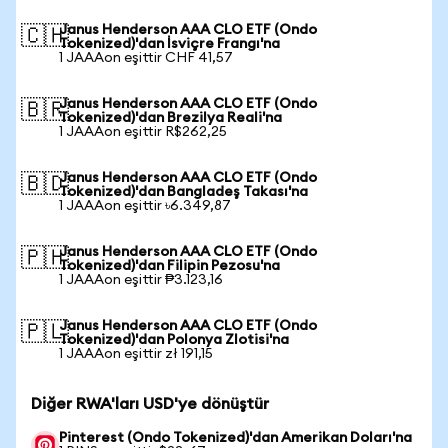
Janus Henderson AAA CLO ETF (Ondo
🇨🇭
Tokenized)'dan İsviçre Frangı'na
1 JAAAon eşittir CHF 41,57
Janus Henderson AAA CLO ETF (Ondo
🇧🇷
Tokenized)'dan Brezilya Reali'na
1 JAAAon eşittir R$262,25
Janus Henderson AAA CLO ETF (Ondo
🇧🇩
Tokenized)'dan Bangladeş Takası'na
1 JAAAon eşittir ৳6.349,87
Janus Henderson AAA CLO ETF (Ondo
🇵🇭
Tokenized)'dan Filipin Pezosu'na
1 JAAAon eşittir ₱3.123,16
Janus Henderson AAA CLO ETF (Ondo
🇵🇱
Tokenized)'dan Polonya Zlotisi'na
1 JAAAon eşittir zł 191,15
Diğer RWA'ları USD'ye dönüştür
Pinterest (Ondo Tokenized)'dan Amerikan Doları'na