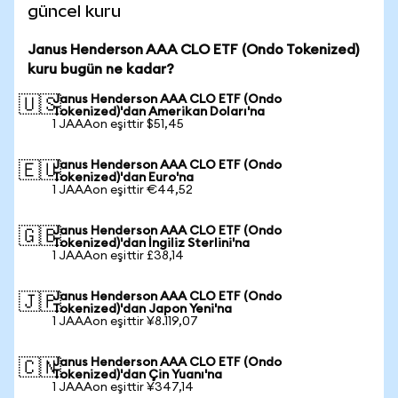
güncel kuru
Janus Henderson AAA CLO ETF (Ondo Tokenized)
kuru bugün ne kadar?
Janus Henderson AAA CLO ETF (Ondo
🇺🇸
Tokenized)'dan Amerikan Doları'na
1 JAAAon eşittir $51,45
Janus Henderson AAA CLO ETF (Ondo
🇪🇺
Tokenized)'dan Euro'na
1 JAAAon eşittir €44,52
Janus Henderson AAA CLO ETF (Ondo
🇬🇧
Tokenized)'dan İngiliz Sterlini'na
1 JAAAon eşittir £38,14
Janus Henderson AAA CLO ETF (Ondo
🇯🇵
Tokenized)'dan Japon Yeni'na
1 JAAAon eşittir ¥8.119,07
Janus Henderson AAA CLO ETF (Ondo
🇨🇳
Tokenized)'dan Çin Yuanı'na
1 JAAAon eşittir ¥347,14