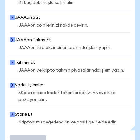
Birkaç dokunuşla satın alın.
JAAAon Sat
JAAAon coin'lerinizi nakde çevirin.
JAAAon Takas Et
JAAAon ile blokzincirleri arasında işlem yapın.
Tahmin Et
JAAAon ve kripto tahmin piyasalarında işlem yapın.
Vadeli İşlemler
50x kaldıraca kadar token'larda uzun veya kısa
pozisyon alın.
Stake Et
Kriptonuzu değerlendirin ve pasif gelir elde edin.
İşlem Yap