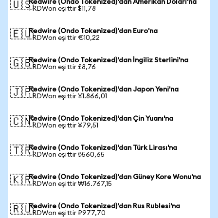
Redwire (Ondo Tokenized)'dan Amerikan Doları'na
🇺🇸
1 RDWon eşittir $11,78
Redwire (Ondo Tokenized)'dan Euro'na
🇪🇺
1 RDWon eşittir €10,22
Redwire (Ondo Tokenized)'dan İngiliz Sterlini'na
🇬🇧
1 RDWon eşittir £8,76
Redwire (Ondo Tokenized)'dan Japon Yeni'na
🇯🇵
1 RDWon eşittir ¥1.866,01
Redwire (Ondo Tokenized)'dan Çin Yuanı'na
🇨🇳
1 RDWon eşittir ¥79,51
Redwire (Ondo Tokenized)'dan Türk Lirası'na
🇹🇷
1 RDWon eşittir ₺560,65
Redwire (Ondo Tokenized)'dan Güney Kore Wonu'na
🇰🇷
1 RDWon eşittir ₩16.767,15
Redwire (Ondo Tokenized)'dan Rus Rublesi'na
🇷🇺
1 RDWon eşittir ₽977,70