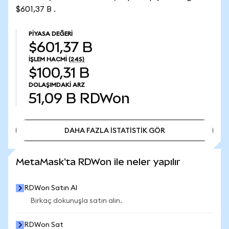
$601,37 B .
PIYASA DEĞERI
$601,37 B
İŞLEM HACMI
(24S)
$100,31 B
DOLAŞIMDAKI ARZ
51,09 B
RDWon
DAHA FAZLA İSTATİSTİK GÖR
DAHA FAZLA İSTATİSTİK GÖR
MetaMask'ta RDWon ile neler yapılır
RDWon Satın Al
Birkaç dokunuşla satın alın.
RDWon Sat