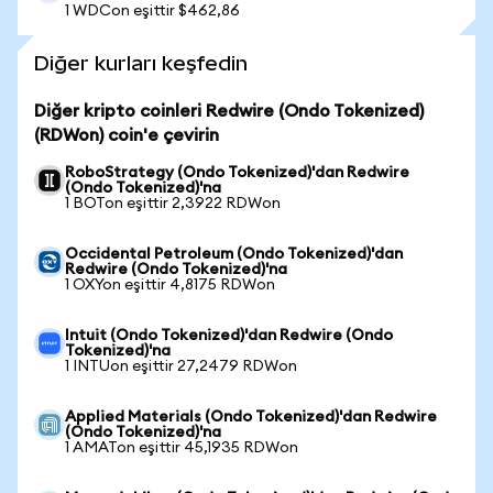
1 WDCon eşittir $462,86
Diğer kurları keşfedin
Diğer kripto coinleri Redwire (Ondo Tokenized)
(RDWon) coin'e çevirin
RoboStrategy (Ondo Tokenized)'dan Redwire
(Ondo Tokenized)'na
1 BOTon eşittir 2,3922 RDWon
Occidental Petroleum (Ondo Tokenized)'dan
Redwire (Ondo Tokenized)'na
1 OXYon eşittir 4,8175 RDWon
Intuit (Ondo Tokenized)'dan Redwire (Ondo
Tokenized)'na
1 INTUon eşittir 27,2479 RDWon
Applied Materials (Ondo Tokenized)'dan Redwire
(Ondo Tokenized)'na
1 AMATon eşittir 45,1935 RDWon