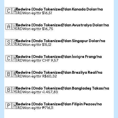
Redwire (Ondo Tokenized)'dan Kanada Doları'na
🇨🇦
1 RDWon eşittir $16,51
Redwire (Ondo Tokenized)'dan Avustralya Doları'na
🇦🇺
1 RDWon eşittir $16,75
Redwire (Ondo Tokenized)'dan Singapur Doları'na
🇸🇬
1 RDWon eşittir $15,12
Redwire (Ondo Tokenized)'dan İsviçre Frangı'na
🇨🇭
1 RDWon eşittir CHF 9,57
Redwire (Ondo Tokenized)'dan Brezilya Reali'na
🇧🇷
1 RDWon eşittir R$60,32
Redwire (Ondo Tokenized)'dan Bangladeş Takası'na
🇧🇩
1 RDWon eşittir ৳1.457,83
Redwire (Ondo Tokenized)'dan Filipin Pezosu'na
🇵🇭
1 RDWon eşittir ₱716,11