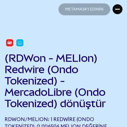
METAMASK'I EDİNİN
METAMASK'I EDİNİN
(RDWon - MELIon)
Redwire (Ondo
Tokenized) -
MercadoLibre (Ondo
Tokenized) dönüştür
RDWON/MELION: 1 REDWIRE (ONDO
TOKENIZED), 0,006506 MELION DEĞERINE