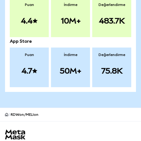
Puan
İndirme
Değerlendirme
4.4
10M+
483.7K
App Store
Puan
İndirme
Değerlendirme
4.7
50M+
75.8K
RDWon/MELIon
MetaMask site alt bilgisi