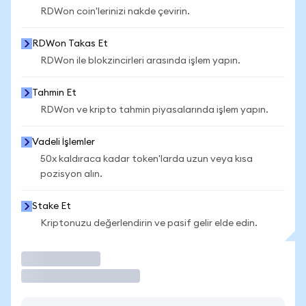
RDWon coin'lerinizi nakde çevirin.
RDWon Takas Et
RDWon ile blokzincirleri arasında işlem yapın.
Tahmin Et
RDWon ve kripto tahmin piyasalarında işlem yapın.
Vadeli İşlemler
50x kaldıraca kadar token'larda uzun veya kısa
pozisyon alın.
Stake Et
Kriptonuzu değerlendirin ve pasif gelir elde edin.
İşlem Yap