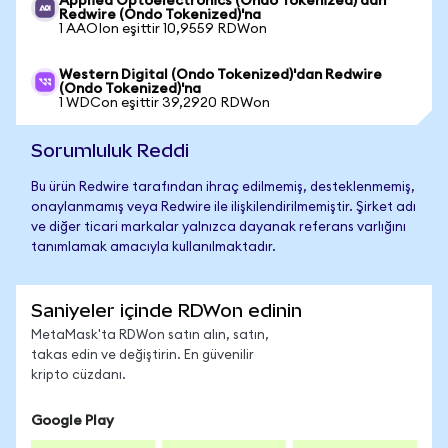
Applied Optoelectronics (Ondo Tokenized)'dan
Redwire (Ondo Tokenized)'na
1 AAOIon eşittir 10,9559 RDWon
Western Digital (Ondo Tokenized)'dan Redwire
(Ondo Tokenized)'na
1 WDCon eşittir 39,2920 RDWon
Sorumluluk Reddi
Bu ürün Redwire tarafından ihraç edilmemiş, desteklenmemiş,
onaylanmamış veya Redwire ile ilişkilendirilmemiştir. Şirket adı
ve diğer ticari markalar yalnızca dayanak referans varlığını
tanımlamak amacıyla kullanılmaktadır.
Saniyeler içinde RDWon edinin
MetaMask'ta RDWon satın alın, satın,
takas edin ve değiştirin. En güvenilir
kripto cüzdanı.
Google Play